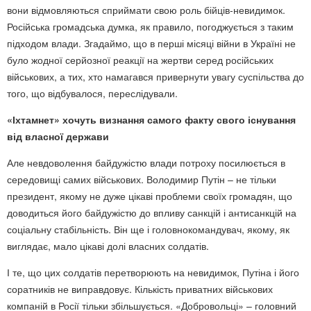
вони відмовляються сприймати свою роль бійців-невидимок.
Російська громадська думка, як правило, погоджується з таким
підходом влади. Згадаймо, що в перші місяці війни в Україні не
було жодної серйозної реакції на жертви серед російських
військових, а тих, хто намагався привернути увагу суспільства до
того, що відбувалося, переслідували.
«Іхтамнет» хочуть визнання самого факту свого існування
від власної держави
Але невдоволення байдужістю влади потроху посилюється в
середовищі самих військових. Володимир Путін – не тільки
президент, якому не дуже цікаві проблеми своїх громадян, що
доводиться його байдужістю до впливу санкцій і антисанкцій на
соціальну стабільність. Він ще і головнокомандувач, якому, як
виглядає, мало цікаві долі власних солдатів.
І те, що цих солдатів перетворюють на невидимок, Путіна і його
соратників не виправдовує. Кількість приватних військових
компаній в Росії тільки збільшується. «Добровольці» – головний