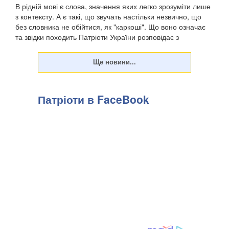
В рідній мові є слова, значення яких легко зрозуміти лише
з контексту. А є такі, що звучать настільки незвично, що
без словника не обійтися, як "каркоші". Що воно означає
та звідки походить Патріоти України розповідає з
посиланням на "Горох". . Є слов...
Патріоти в FaceBook