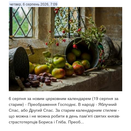
четвер, 6 серпень 2026, 7:09
6 серпня за новим церковним календарем (19 серпня за
старим) - Преображення Господнє. В народі - Яблучний
Спас, або Другий Спас. За старим календарним стилем -
що можна і не можна робити в день пам'яті святих князів-
страстотерпців Бориса і Гліба. Преоб...