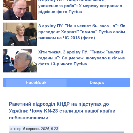
униженного раба": У мережу потрапило
рідкісне фото Путіна
З архіву ПУ. "Наш чекист бы засс...л": Як
президент Хорватії "вмила" Путіна своїм
вчинком на ЧС-2018 (фото)
Хіти тижня. З архіву ПУ. "Типаж "мелкий
гаденыш": Соцмережі шокувало шкільне
фото 13-річного Путіна
FaceBook
Disqus
Ракетний підрозділ КНДР на підступах до
України: Чому KN-23 стали для нашої країни
небезпечнішими
четвер, 6 серпень 2026, 9:23