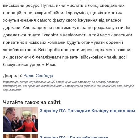
військовий ресурс Путіна, який мислить в логіці спеціальних
операцій, а не відкритої війни. І зрозуміло, що «іхтамнети»
хочуть визнання самого факту свого існування від власної
держави. Але навряд чи вони зможуть на це розраховувати. Їм
доведеться гинути і хворіти в невідомості, в той час як власники
приватних військових компаній будуть отримувати ордени і
заробляти гроші. Всі спроби провести через парламент закони,
які дозволили б легалізувати приватні військові компанії, досі
блокувалися урядом Росії.
Джерело:
Радіо Свобода
Інформація, котра опублікована на цій сторінці не має стосунку до редакції порталу
patrioty.org.ua, всі права та відповідальність стосуються фізичних та юридичних осіб, котрі її
оприлюднили.
Читайте також на сайті:
З архіву ПУ. Погладьте Колінду під коліном
З архіву ПУ. "Лицо обиженного,