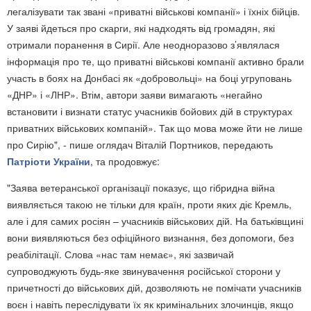
легалізувати так звані «приватні військові компанії» і їхніх бійців.
У заяві йдеться про скарги, які надходять від громадян, які
отримали поранення в Сирії. Але неодноразово з’являлася
інформація про те, що приватні військові компанії активно брали
участь в боях на Донбасі як «добровольці» на боці угруповань
«ДНР» і «ЛНР». Втім, автори заяви вимагають «негайно
встановити і визнати статус учасників бойових дій в структурах
приватних військових компаній». Так що мова може йти не лише
про Сирію", - пише оглядач Віталій Портников, передають
Патріоти України
, та продовжує:
"Заява ветеранської організації показує, що гібридна війна
виявляється такою не тільки для країн, проти яких діє Кремль,
але і для самих росіян – учасників військових дій. На батьківщині
вони виявляються без офіційного визнання, без допомоги, без
реабілітації. Слова «нас там немає», які зазвичай
супроводжують будь-яке звинувачення російської сторони у
причетності до військових дій, дозволяють не помічати учасників
воєн і навіть переслідувати їх як кримінальних злочинців, якщо