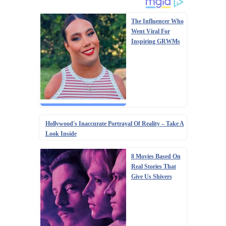
The Influencer Who
Went Viral For
Inspiring GRWMs
Hollywood's Inaccurate Portrayal Of Reality – Take A
Look Inside
8 Movies Based On
Real Stories That
Give Us Shivers