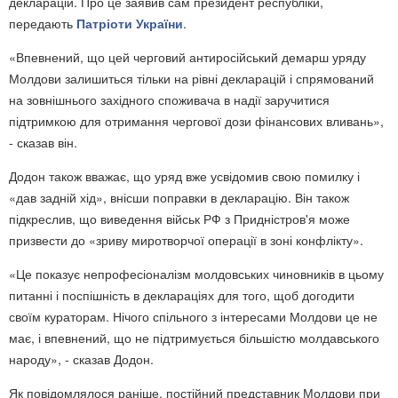
декларацій. Про це заявив сам президент республіки,
передають
Патріоти України
.
«Впевнений, що цей черговий антиросійський демарш уряду
Молдови залишиться тільки на рівні декларацій і спрямований
на зовнішнього західного споживача в надії заручитися
підтримкою для отримання чергової дози фінансових вливань»,
- сказав він.
Додон також вважає, що уряд вже усвідомив свою помилку і
«дав задній хід», внісши поправки в декларацію. Він також
підкреслив, що виведення військ РФ з Придністров'я може
призвести до «зриву миротворчої операції в зоні конфлікту».
«Це показує непрофесіоналізм молдовських чиновників в цьому
питанні і поспішність в деклараціях для того, щоб догодити
своїм кураторам. Нічого спільного з інтересами Молдови це не
має, і впевнений, що не підтримується більшістю молдавського
народу», - сказав Додон.
Як повідомлялося раніше, постійний представник Молдови при