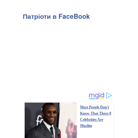
Патріоти в FaceBook
Most People Don't
Know That These 8
Celebrities Are
Muslim