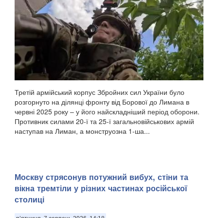
Третій армійський корпус Збройних сил України було
розгорнуто на ділянці фронту від Борової до Лимана в
червні 2025 року – у його найскладніший період оборони.
Противник силами 20-ї та 25-ї загальновійськових армій
наступав на Лиман, а монструозна 1-ша...
Москву стрясонув потужний вибух, стіни та
вікна тремтіли у різних частинах російської
столиці