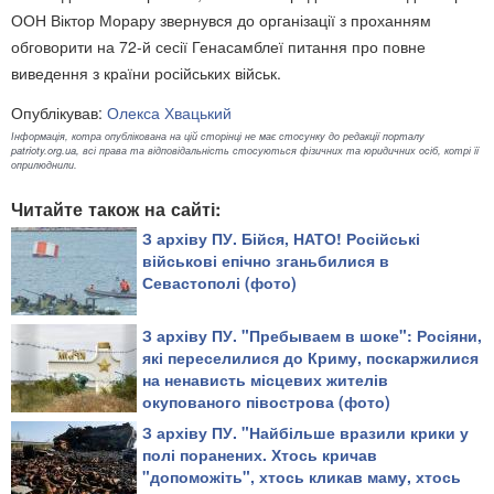
ООН Віктор Морару звернувся до організації з проханням
обговорити на 72-й сесії Генасамблеї питання про повне
виведення з країни російських військ.
Опублікував:
Олекса Хвацький
Інформація, котра опублікована на цій сторінці не має стосунку до редакції порталу
patrioty.org.ua, всі права та відповідальність стосуються фізичних та юридичних осіб, котрі її
оприлюднили.
Читайте також на сайті:
З архіву ПУ. Бійся, НАТО! Російські
військові епічно зганьбилися в
Севастополі (фото)
З архіву ПУ. "Пребываем в шоке": Росіяни,
які переселилися до Криму, поскаржилися
на ненависть місцевих жителів
окупованого півострова (фото)
З архіву ПУ. "Найбільше вразили крики у
полі поранених. Хтось кричав
"допоможіть", хтось кликав маму, хтось