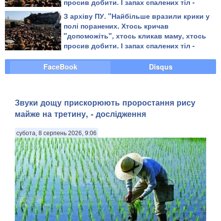
просив добити. І запах спалених тіл -
кисло-солодкий" - зі спогадів бійця ЗСУ
З архіву ПУ. "Найбільше вразили крики у
про "Іловайський котел"
полі поранених. Хтось кричав
"допоможіть", хтось кликав маму, хтось
просив добити. І запах спалених тіл -
кисло-солодкий" - зі спогадів бійця ЗСУ
про "Іловайський котел"
FaceBook
Disqus
Звуки дощу прискорюють проростання рису
майже на третину, - дослідження
субота, 8 серпень 2026, 9:06