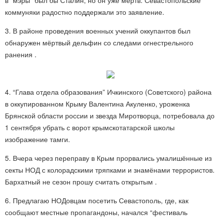
в “мэры” был бы Сталин, но он уже мёртв. Севастопольские
коммуняки радостно поддержали это заявление.
3. В районе проведения военных учений оккупантов был
обнаружен мёртвый дельфин со следами огнестрельного
ранения .
4. “Глава отдела образования” Ичкинского (Советского) района
в оккупированном Крыму Валентина Акуленко, уроженка
Брянской области россии и звезда Миротворца, потребовала до
1 сентября убрать с ворот крымскотатарской школы
изображение тамги.
5. Вчера через переправу в Крым прорвались умалишённые из
секты НОД с колорадскими тряпками и знамёнами террористов.
Бархатный не сезон прошу считать открытым .
6. Предлагаю НОДовцам посетить Севастополь, где, как
сообщают местные пропагандоны, начался “фестиваль