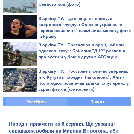
Севастополі (фото)
З архіву ПУ. "Це кінець не пляжу, а
здорового глузду": Одіозна українська
"правозахисниця" насмішила мережу фото
із Криму
З архіву ПУ. "Браталися в армії, набили
однакові тату": Бойовик "ДНР" розповів
про зустріч у бою з другом-АТОвцем
З архіву ПУ. "Россияне и сейчас уверены,
что Кутузов победил Наполеона": Анти-
Колорадос розвінчав кілька популярних у
скреп фейків (фотофакти)
FaceBook
Disqus
Народні прикмети на 8 серпня. Що українці
спрадавна робили на Мирона Вітрогона, аби