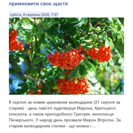
примножити своє щастя
субота, 8 серпень 2026, 7:07
8 серпня за новим церковним календарем (21 серпня за
старим) - день пам'яті чудотворця Мирона, Критського
єпископа, а також преподобного Григорія, іконописця
Печерського. У народі день прозвали Мирон Вітрогон. За
старим календарним стилем - що можна і ...