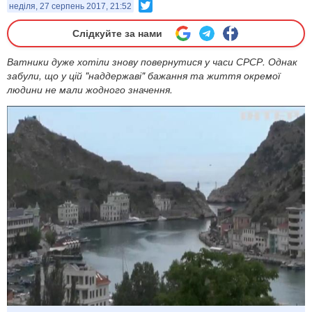
Twitter
неділя, 27 серпень 2017, 21:52
Слідкуйте за нами
Ватники дуже хотіли знову повернутися у часи СРСР. Однак
забули, що у цій "наддержаві" бажання та життя окремої
людини не мали жодного значення.