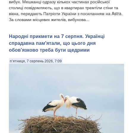
вибух. Мешканці одразу кількох частинах російської
столиці повідомляють, що в квартирах тремтіли стіни та
вікна, передають Патріоти України з посиланням на Astra.
За словами місцевих жителів, вибухова...
Народні прикмети на 7 серпня. Українці
спрадавна пам'ятали, що цього дня
обов'язково треба бути щедрими
п’ятниця, 7 серпень 2026, 7:09