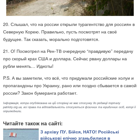
20. Слышал, что на россии открыли турагентство для россиян в
Северную Корею. Правильно, пусть посмотрят на своё
будущее. Так сказать, морально подготовятся.
21. О! Посмотрел на Рен-ТВ очередную “правдивую” передачу
про скорый крах США и доллара. Сейчас рвану доллары на
рубли менять… Идиоты!
P.S. А вы заметили, что всё, что придумали российские холуи и
пропагандоны про Украину, рано или поздно сбывается в самой
россии? Закон бумеранга работает.
Інформація, котра опублікована на цій сторінці не має стосунку до редакції порталу
patrioty.org.ua, всі права та відповідальність стосуються фізичних та юридичних осіб, котрі її
оприлюднили.
Читайте також на сайті:
З архіву ПУ. Бійся, НАТО! Російські
військові епічно зганьбилися в