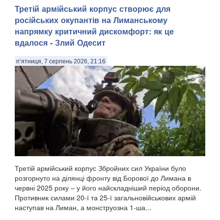
Третій армійський корпус створює для
російських окупантів на Лиманському
напрямку критичний дискомфорт: як це
вдалося - Злий Одесит
п’ятниця, 7 серпень 2026, 21:16
Третій армійський корпус Збройних сил України було
розгорнуто на ділянці фронту від Борової до Лимана в
червні 2025 року – у його найскладніший період оборони.
Противник силами 20-ї та 25-ї загальновійськових армій
наступав на Лиман, а монструозна 1-ша...