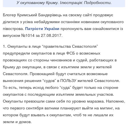
У окупованому Криму. Ілюстрація: Подробности.
Блогер Кримський Бандерівець на своєму сайті продовжує
ділитися з усіма небайдужими останніми новинами окупованого
півострова.
Патріоти України
пропонують вам ознайомитися із
випуском №1014 за 27.08.2017.
1. Оккупанты в лице “правительства Севастополя”
предупредили оккупантов в лице ФСБ о возможных
провокациях со стороны чиновников и судей, работающих в
Крыму до оккупации, в связи с изъятием земли у жителей
Севастополя. Провокацией будут считаться возможные
вынесения решения “судов” в ПОЛЬЗУ жителей Севастополя.
То есть, теперь исход любого “суда” будет только на стороне
оккупантов с последующим изъятием земельных участков.
Оккупанты превзошли сами себя по уровню маразма. Напомню,
что первого сентября ватники планируют выйти на митинг, на
котором будут взывать к оккупантам, чтоб те не лишали их
земли и домов.