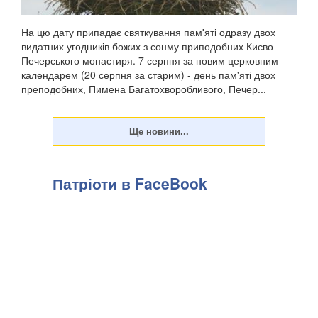
На цю дату припадає святкування пам'яті одразу двох
видатних угодників божих з сонму приподобних Києво-
Печерського монастиря. 7 серпня за новим церковним
календарем (20 серпня за старим) - день пам'яті двох
преподобних, Пимена Багатохворобливого, Печер...
Патріоти в FaceBook