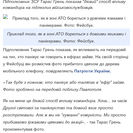
Підполковник ЗСУ Тарас Грень показав "дієвий" спосіб впливу
командира на підлеглих військовослужбовців.
Приклад того, як в зоні АТО борються з довгими язиками і
панікерами. Фото: Фейсбук.
Підполковник Тарас Грень показав, як впливають на передовій
на тих, хто панікує чи говорить в ефірах зайве. На своїй сторінці
у Фейсбуці він розмістив фото прибитого цвяхом до дерева
мобільного елефону, повідомляють
Патріоти України.
«Так буде з кожним, хто панікує або таляпає в "ефір" зайве.
Фото зроблено на передовій поблизу Павлополя.
Як на мене це дієвий спосіб впливу командира. Хоча... за часів
Другої світової за панікерство та довгий язик просто
розстрілювали. Але ж ми не "гуманні" комуністи. Ми просто
прибиваємо іржавими цвяхами до акації»
, - так Тарас Грень
прокоментував фото.