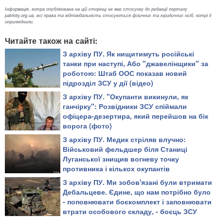
Інформація, котра опублікована на цій сторінці не має стосунку до редакції порталу
patrioty.org.ua, всі права та відповідальність стосуються фізичних та юридичних осіб, котрі її
оприлюднили.
Читайте також на сайті:
З архіву ПУ. ​Як нищитимуть російські
танки при наступі, Або "джавелінщики" за
роботою: Штаб ООС показав новий
підрозділ ЗСУ у дії (відео)
З архіву ПУ. "Окупанти викинули, як
ганчірку": Розвідники ЗСУ спіймали
офіцера-дезертира, який перейшов на бік
ворога (фото)
З архіву ПУ. Медик стріляв влучно:
Військовий фельдшер біля Станиці
Луганської знищив вогневу точку
противника і кількох окупантів
З архіву ПУ. Ми зобов'язані були втримати
Дебальцеве. Єдине, що нам потрібно було
- поповнювати боєкомплект і заповнювати
втрати особового складу, - боєць ЗСУ