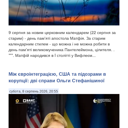
9 серпня за новим церковним календарем (22 серпня за
старим) - день пам'яті апостола Матфія. За старим
календарним стилем - що можна і не можна робити в
день пам'яті великомученика Пантелеймона, цілителя. .
***. Матфій народився в I столітті у Вифлеєм...
Між євроінтеграцією, США та підозрами в
корупції: дві справи Ольги Стефанішиної
субота, 8 серпень 2026, 20:55