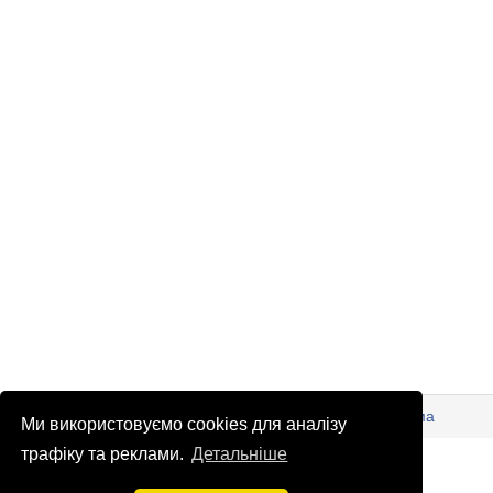
© Патріоти України 2026
Правова інформація
Реклама
Ми використовуємо cookies для аналізу
info
@
patrioty.org.ua
трафіку та реклами.
Детальніше