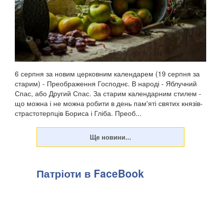
6 серпня за новим церковним календарем (19 серпня за
старим) - Преображення Господнє. В народі - Яблучний
Спас, або Другий Спас. За старим календарним стилем -
що можна і не можна робити в день пам'яті святих князів-
страстотерпців Бориса і Гліба. Преоб...
Патріоти в FaceBook