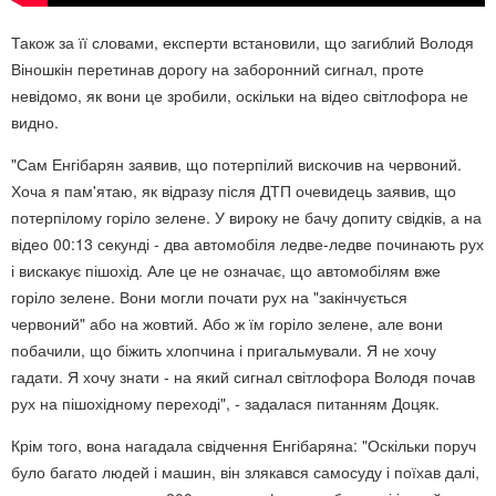
Також за її словами, експерти встановили, що загиблий Володя
Віношкін перетинав дорогу на заборонний сигнал, проте
невідомо, як вони це зробили, оскільки на відео світлофора не
видно.
"Сам Енгібарян заявив, що потерпілий вискочив на червоний.
Хоча я пам'ятаю, як відразу після ДТП очевидець заявив, що
потерпілому горіло зелене. У вироку не бачу допиту свідків, а на
відео 00:13 секунді - два автомобіля ледве-ледве починають рух
і вискакує пішохід. Але це не означає, що автомобілям вже
горіло зелене. Вони могли почати рух на "закінчується
червоний" або на жовтий. Або ж їм горіло зелене, але вони
побачили, що біжить хлопчина і пригальмували. Я не хочу
гадати. Я хочу знати - на який сигнал світлофора Володя почав
рух на пішохідному переході", - задалася питанням Доцяк.
Крім того, вона нагадала свідчення Енгібаряна: "Оскільки поруч
було багато людей і машин, він злякався самосуду і поїхав далі,