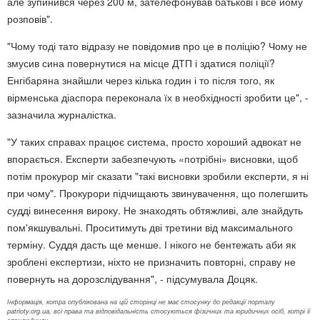
але зупинився через 200 м, зателефонував батькові і все йому
розповів".
"Чому тоді тато відразу не повідомив про це в поліцію? Чому не
змусив сина повернутися на місце ДТП і здатися поліції?
Енгібаряна знайшли через кілька годин і то після того, як
вірменська діаспора переконала їх в необхідності зробити це", -
зазначила журналістка.
"У таких справах працює система, просто хороший адвокат не
впорається. Експерти забезпечують «потрібні» висновки, щоб
потім прокурор міг сказати "такі висновки зробили експерти, я ні
при чому". Прокурори підчищають звинувачення, що полегшить
судді винесення вироку. Не знаходять обтяжливі, але знайдуть
пом'якшувальні. Проситимуть дві третини від максимального
терміну. Суддя дасть ще менше. І нікого не бентежать аби як
зроблені експертизи, ніхто не призначить повторні, справу не
повернуть на дорозслідування", - підсумувала Доцяк.
Інформація, котра опублікована на цій сторінці не має стосунку до редакції порталу
patrioty.org.ua, всі права та відповідальність стосуються фізичних та юридичних осіб, котрі її