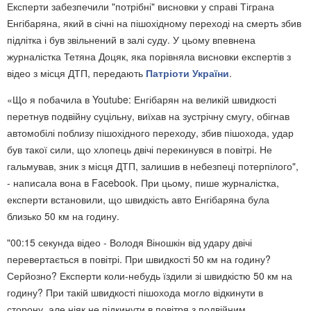
Експерти забезпечили "потрібні" висновки у справі Тіграна
Енгібаряна, який в січні на пішохідному переході на смерть збив
підлітка і був звільнений в залі суду. У цьому впевнена
журналістка Тетяна Доцяк, яка порівняла висновки експертів з
відео з місця ДТП, передають
Патріоти України
.
«Що я побачила в Youtube: Енгібарян на великій швидкості
перетнув подвійну суцільну, виїхав на зустрічну смугу, обігнав
автомобілі поблизу пішохідного переходу, збив пішохода, удар
був такої сили, що хлопець двічі перекинувся в повітрі. Не
гальмував, зник з місця ДТП, залишив в небезпеці потерпілого",
- написала вона в Facebook. При цьому, пише журналістка,
експерти встановили, що швидкість авто Енгібаряна була
близько 50 км на годину.
"00:15 секунда відео - Володя Віношкін від удару двічі
перевертається в повітрі. При швидкості 50 км на годину?
Серйозно? Експерти коли-небудь їздили зі швидкістю 50 км на
годину? При такій швидкості пішохода могло відкинути в
сторону, але ніяк не підкинути в повітря з подвійним