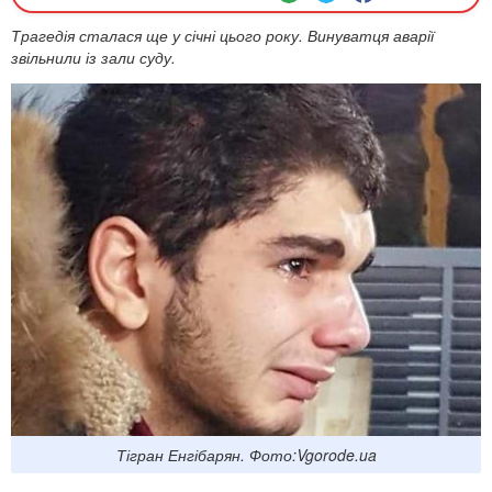
Трагедія сталася ще у січні цього року. Винуватця аварії
звільнили із зали суду.
Тігран Енгібарян. Фото:Vgorode.ua