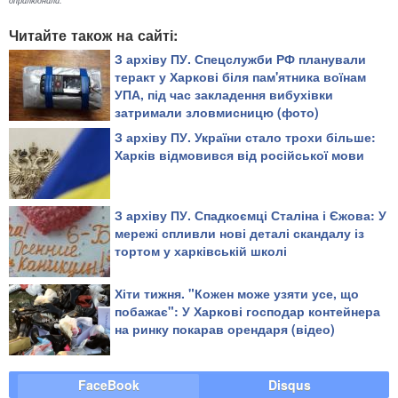
оприлюднили.
Читайте також на сайті:
З архіву ПУ. Спецслужби РФ планували
теракт у Харкові біля пам'ятника воїнам
УПА, під час закладення вибухівки
затримали зловмисницю (фото)
З архіву ПУ. України стало трохи більше:
Харків відмовився від російської мови
З архіву ПУ. Спадкоємці Сталіна і Єжова: У
мережі спливли нові деталі скандалу із
тортом у харківській школі
Хіти тижня. "Кожен може узяти усе, що
побажає": У Харкові господар контейнера
на ринку покарав орендаря (відео)
FaceBook
Disqus