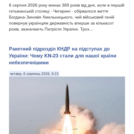
6 серпня 2026 року минає 369 років від дня, коли в першій
гетьманській столиці - Чигирині - обірвалося життя
Богдана-Зиновія Хмельницького, чий військовий геній
повернув українцям державність вперше за кількасот
років, зазначають Патріоти України. Трох...
Ракетний підрозділ КНДР на підступах до
України: Чому KN-23 стали для нашої країни
небезпечнішими
четвер, 6 серпень 2026, 9:23