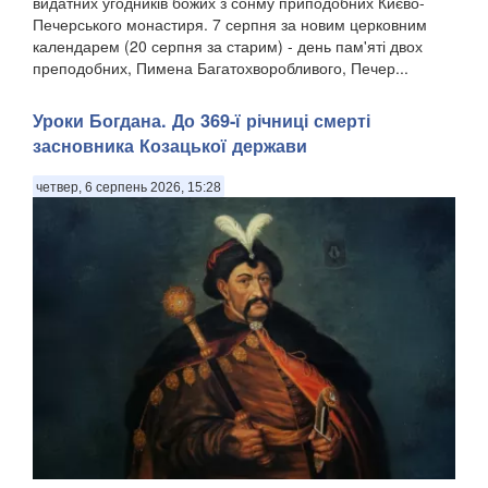
видатних угодників божих з сонму приподобних Києво-
Печерського монастиря. 7 серпня за новим церковним
календарем (20 серпня за старим) - день пам'яті двох
преподобних, Пимена Багатохворобливого, Печер...
Уроки Богдана. До 369-ї річниці смерті
засновника Козацької держави
четвер, 6 серпень 2026, 15:28