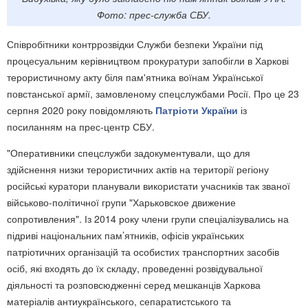
Фото: прес-служба СБУ.
Співробітники контррозвідки Служби безпеки України під
процесуальним керівництвом прокуратури запобігли в Харкові
терористичному акту біля пам'ятника воїнам Української
повстанської армії, замовленому спецслужбами Росії. Про це 23
серпня 2020 року повідомляють
Патріоти України
із
посиланням на прес-центр СБУ.
"Оперативники спецслужби задокументували, що для
здійснення низки терористичних актів на території регіону
російські куратори планували використати учасників так званої
військово-політичної групи "Харьковское движение
сопротивления". Із 2014 року члени групи спеціалізувались на
підриві національних пам’ятників, офісів українських
патріотичних організацій та особистих транспортних засобів
осіб, які входять до їх складу, проведенні розвідувальної
діяльності та розповсюдженні серед мешканців Харкова
матеріалів антиукраїнського, сепаратистського та