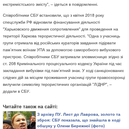
екстремістського змісту", – ідеться в повідомленні.
Співробітники СБУ встановили, що з квітня 2018 року
спецслужби РФ відновили фінансування діяльності
"Харьковского движения сопротивления" для проведення на
території Харкова терористичної діяльності. "Одна з учасниць
групи отримала від російських кураторів завдання підірвати
пам’ятник воїнам УПА за допомогою саморобного вибухового
пристрою. Співробітники СБУ затримали зловмисницю згідно зі
ст. 208 Кримінального процесуального кодексу України під час
закладання вибухівки під пам’ятний знак. У ході санкціонованих
слідчих дій за місцем проживання учасниці групи правоохоронці
вилучили символіку терористичних організацій "Л/ДНР", –
додали в СБУ.
Читайте також на сайті:
З архіву ПУ. Лист до Лаврова, золото та
зброя: СБУ показала, що знайшла в ході
обшуку у Олени Бережної (фото)