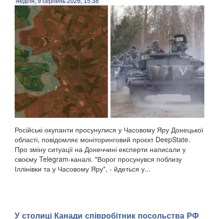
неділя, 9 серпень 2026, 15:38
Російські окупанти просунулися у Часовому Яру Донецької
області, повідомляє моніторинговий проєкт DeepState.
Про зміну ситуації на Донеччині експерти написали у
своєму Telegram-каналі. "Ворог просунувся поблизу
Іллінівки та у Часовому Яру", - йдеться у...
У столиці Канади співробітник посольства РФ