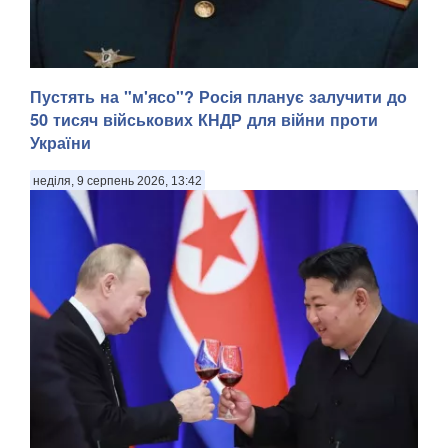
Пустять на "м'ясо"? Росія планує залучити до
50 тисяч військових КНДР для війни проти
України
неділя, 9 серпень 2026, 13:42
У Донецькій області українська армія ліквідувала
російського офіцера, полковника ЗС РФ Сергія Хвалова.
Ворожий військовий раніше двічі служив у Сирії, сприяючи
диктаторському режиму Башара Асада, передають
Патріоти України. Про це повідомив військовосл...