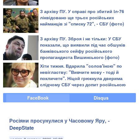
З архіву ПУ. У справі про збитий Іл-76
ліквідовано ще трьох російських
найманців зі "списку 72", - СБУ (фото)
З архіву ПУ. Зброя і не тільки: У СБУ
показали, що виявили під час обшуків
банківського сейфу російського
пропагандиста Вишинського (фото)
Хіти тижня. Вдарила "солов'їною" по
невігластву: "Вивчите мову - тоді й
покличете". Ніцой грюкнула дверима
слідчому СБУ через допит російською
FaceBook
Disqus
Росіяни просунулися у Часовому Яру, -
DeepState