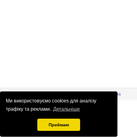
© Патріоти України 2026
Правова інформація
Реклама
Ми використовуємо cookies для аналізу
info
@
patrioty.org.ua
трафіку та реклами.
Детальніше
Приймаю