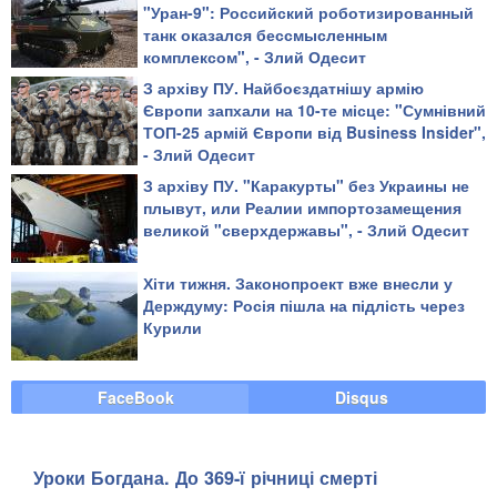
"Уран-9": Российский роботизированный
танк оказался бессмысленным
комплексом", - Злий Одесит
З архіву ПУ. Найбоєздатнішу армію
Європи запхали на 10-те місце: "Сумнівний
ТОП-25 армій Європи від Business Insider",
- Злий Одесит
З архіву ПУ. "Каракурты" без Украины не
плывут, или Реалии импортозамещения
великой "сверхдержавы", - Злий Одесит
Хіти тижня. Законопроект вже внесли у
Держдуму: Росія пішла на підлість через
Курили
FaceBook
Disqus
Уроки Богдана. До 369-ї річниці смерті