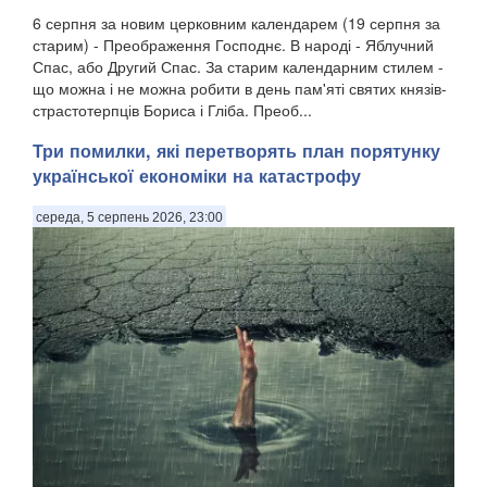
6 серпня за новим церковним календарем (19 серпня за
старим) - Преображення Господнє. В народі - Яблучний
Спас, або Другий Спас. За старим календарним стилем -
що можна і не можна робити в день пам'яті святих князів-
страстотерпців Бориса і Гліба. Преоб...
Три помилки, які перетворять план порятунку
української економіки на катастрофу
середа, 5 серпень 2026, 23:00