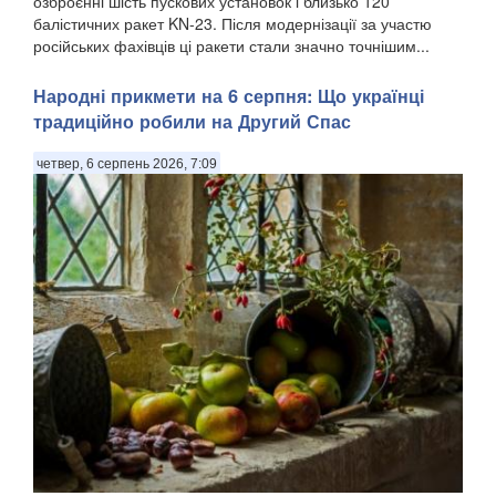
озброєнні шість пускових установок і близько 120
балістичних ракет KN-23. Після модернізації за участю
російських фахівців ці ракети стали значно точнішим...
Народні прикмети на 6 серпня: Що українці
традиційно робили на Другий Спас
четвер, 6 серпень 2026, 7:09