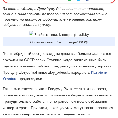
Як стало відомо, в Держдуму РФ внесено законопроект,
згідно з яким замість позбавлення волі засудженим можна
призначити примусові роботи, але не раніше, ніж після
відбування чверті терміну.
Російські зеки. Ілюстрація:udf.by
"Наш гибридный сосед с каждым днем все больше становится
похожим на СССР эпохи Сталина, когда заключенные были
одной из основных рабочих сил, движущих экономику тирании."
Про це у Livejournal пише zloy_odessit, передають
Патріоти
України
, продовжуючи:
Так, стало известно, что в Госдуму РФ внесен законопроект,
согласно которому вместо лишения свободы можно назначить
принудительные работы, но не ранее чем после отбывания
четверти срока. При этом, такой услугой могут воспользоваться
не только совершившие легкой и средней тяжести