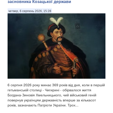
засновника Козацької держави
четвер, 6 серпень 2026, 15:28
6 серпня 2026 року минає 369 років від дня, коли в першій
гетьманській столиці - Чигирині - обірвалося життя
Богдана-Зиновія Хмельницького, чий військовий геній
повернув українцям державність вперше за кількасот
років, зазначають Патріоти України. Трох...