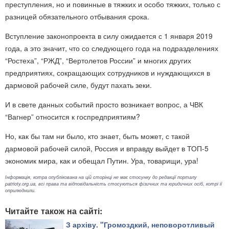
преступления, но и повинные в тяжких и особо тяжких, только с
разницей обязательного отбывания срока.
Вступление законопроекта в силу ожидается с 1 января 2019
года, а это значит, что со следующего года на подразделениях
“Ростеха”, “РЖД”, “Вертолетов России” и многих других
предприятиях, сокращающих сотрудников и нуждающихся в
дармовой рабочей силе, будут пахать зеки.
И в свете данных событий просто возникает вопрос, а ЧВК
“Вагнер” относится к госпредприятиям?
Но, как бы там ни было, кто знает, быть может, с такой
дармовой рабочей силой, Россия и вправду выйдет в ТОП-5
экономик мира, как и обещал Путин. Ура, товарищи, ура!
Інформація, котра опублікована на цій сторінці не має стосунку до редакції порталу
patrioty.org.ua, всі права та відповідальність стосуються фізичних та юридичних осіб, котрі її
оприлюднили.
Читайте також на сайті:
З архіву. "Громоздкий, неповоротливый