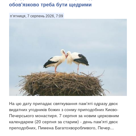
обов'язково треба бути щедрими
п’ятниця, 7 серпень 2026, 7:09
На цю дату припадає святкування пам'яті одразу двох
видатних угодників божих з сонму приподобних Києво-
Печерського монастиря. 7 серпня за новим церковним
календарем (20 серпня за старим) - день пам'яті двох
преподобних, Пимена Багатохворобливого, Печер...