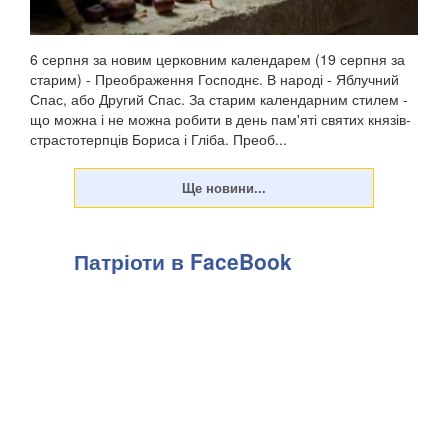
6 серпня за новим церковним календарем (19 серпня за
старим) - Преображення Господнє. В народі - Яблучний
Спас, або Другий Спас. За старим календарним стилем -
що можна і не можна робити в день пам'яті святих князів-
страстотерпців Бориса і Гліба. Преоб...
Патріоти в FaceBook