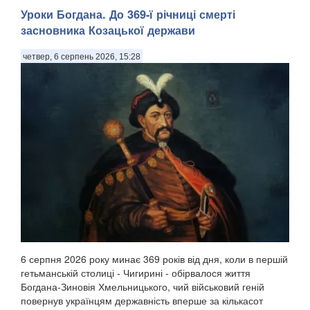
Уроки Богдана. До 369-ї річниці смерті
засновника Козацької держави
четвер, 6 серпень 2026, 15:28
6 серпня 2026 року минає 369 років від дня, коли в першій
гетьманській столиці - Чигирині - обірвалося життя
Богдана-Зиновія Хмельницького, чий військовий геній
повернув українцям державність вперше за кількасот