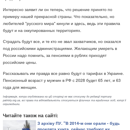
Интересно заявит ли он теперь, что решение принято по
примеру нашей прекрасной страны. Что показательно, но
любителей "русского мира" кинули и здесь, ведь эти правила
будут и на оккупированных территориях.
Страдать будут все, и те кто не звал захватчиков, но оказался
под российскими администрациями. Желающим умереть в
России надо помнить, за пенсиями в рублях приходят
российские цены.
Рассказывать им правда все равно будут о тарифах в Украине.
Пенсионный возраст у мужчин в РФ с 2028 будет 65 лет, и 63
года для женщин.
Інформація, котра опублікована на цій сторінці не має стосунку до редакції порталу
patrioty.org.ua, всі права та відповідальність стосуються фізичних та юридичних осіб, котрі її
оприлюднили.
Читайте також на сайті:
З архіву ПУ. "В 2014-м они орали - будь
проклята хунта, сейчас требуют их