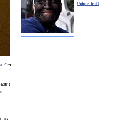
Unique Trait!
и
. Ось
зії").
не
, як