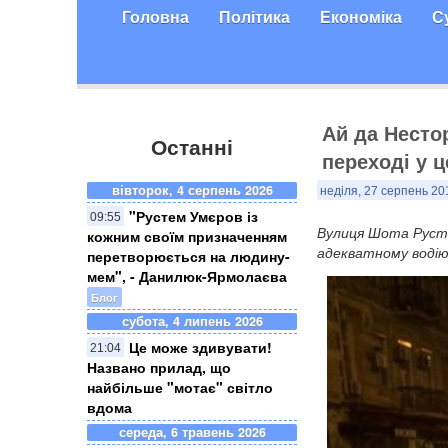
Головна
Політика
Економіка
С
​Ай да Нест
Останні
переході у 
вівторок, 4 серпень 2026
неділя, 27 серпень 20
"Рустем Умєров із
09:55
Вулиця Шота Руста
кожним своїм призначенням
адекватному водію 
перетворюється на людину-
мем", - Данилюк-Ярмолаєва
Блог
субота, 4 липень 2026
Це може здивувати!
21:04
Названо прилад, що
найбільше "мотає" світло
вдома
середа, 6 травень 2026