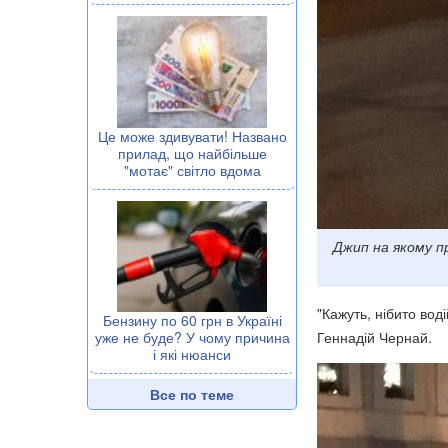
Це може здивувати! Названо
прилад, що найбільше
"мотає" світло вдома
Джип на якому п
"Кажуть, нібито вод
Бензину по 60 грн в Україні
Геннадій Чернай
.
уже не буде? У чому причина
і які нюанси
Все по теме