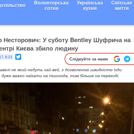
Волонтерська
Українська
Світське
успільство
сотня
кухня
життя
ор Несторович: У суботу Bentley Шуфрича на
центрі Києва збило людину
Twitter
17, 8:23
Слідкуйте за нами
велі не який-небуть хай-вей, з дозволеною швидкістю їзди
дуже важко наїхати на пішохода, тим більше на переході.