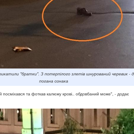
рикатили "братки". З потерпілого злетів шнурований черевик - 
погана ознака
ій посміхався та фоткав калюжу крові.. обдовбаний може", - додає