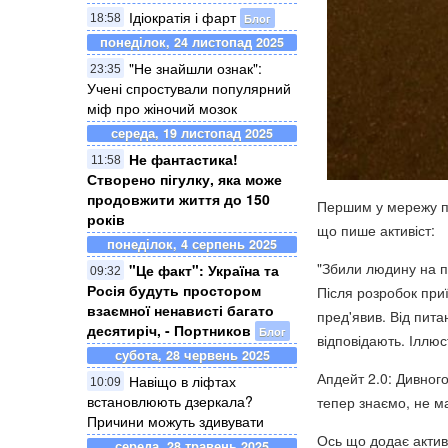
Ідіократія і фарт
Блог
18:58
понеділок, 24 листопад 2025
"Не знайшли ознак":
23:35
Учені спростували популярний
міф про жіночий мозок
середа, 19 листопад 2025
Не фантастика!
11:58
Створено пігулку, яка може
продовжити життя до 150
Першим у мережу пр
років
що пише активіст:
понеділок, 4 серпень 2025
"
Збили людину на пе
"Це факт": Україна та
09:32
Росія будуть простором
Після розробок при
взаємної ненависті багато
пред'явив. Від пита
десятиріч, - Портников
Блог
відповідають. Іллюс
субота, 28 червень 2025
Апдейт 2.0: Дивного
Навіщо в ліфтах
10:09
встановлюють дзеркала?
тепер знаємо, не ма
Причини можуть здивувати
Ось що додає актив
середа, 28 травень 2025