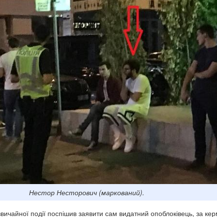
Нестор Несторович (маркований).
вичайної події поспішив заявити сам видатний опоблоківець, за ке