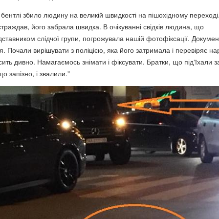
 бентлі збило людину на великій швидкості на пішохідному переході
траждав, його забрала швидка. В очікуванні свідків людина, що
ставником слідчої групи, погрожувала нашій фотофіксації. Докумен
. Почали вирішувати з поліцією, яка його затримала і перевіряє на
сить дивно. Намагаємось знімати і фіксувати. Братки, що під‘їхали з
о запізно, і звалили."