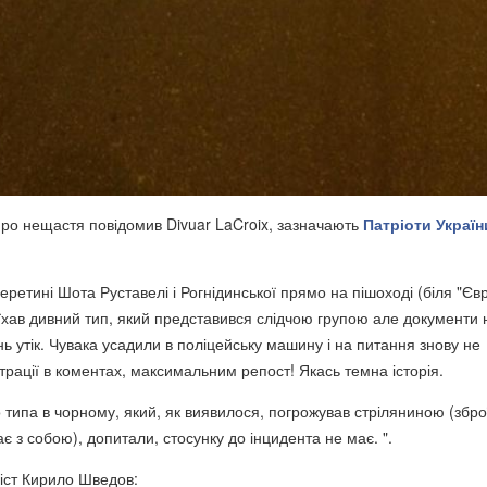
о нещастя повідомив Divuar LaCroix
, зазначають
Патріоти Україн
ретині Шота Руставелі і Рогнідинської прямо на пішоході (біля "Євра
їхав дивний тип, який представився слідчою групою але документи 
нь утік. Чувака усадили в поліцейську машину і на питання знову не
трації в коментах, максимальним репост! Якась темна історія.
 типа в чорному, який, як виявилося, погрожував стріляниною (зброї
є з собою), допитали, стосунку до інцидента не має. ".
іст Кирило Шведов: