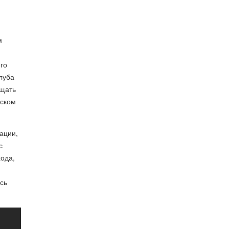
м
го
луба
ащать
рском
ации,
с
ода,
сь