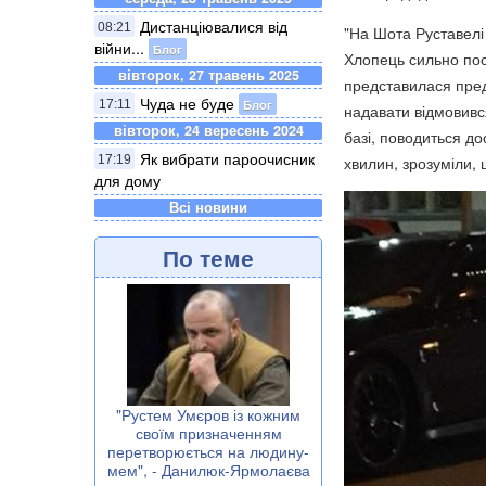
Дистанціювалися від
08:21
"На Шота Руставелі
війни...
Блог
Хлопець сильно пос
вівторок, 27 травень 2025
представилася пред
Чуда не буде
Блог
17:11
надавати відмовився
вівторок, 24 вересень 2024
базі, поводиться до
Як вибрати пароочисник
17:19
хвилин, зрозуміли, щ
для дому
Всі новини
По теме
"Рустем Умєров із кожним
своїм призначенням
перетворюється на людину-
мем", - Данилюк-Ярмолаєва