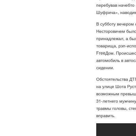
перебував начебто 
Шуфрича», наводимо
В субботу вечером
Несторовичем было
принадлежал, а был
товарища, рэп-испо
FreeДом. Происшес
автомобиль в авто
сидении.
Обстоятельства ДТ
на улице Шота Рус
возможным превыше
31-летнего мужчину
травмы головы, сте
вправить.