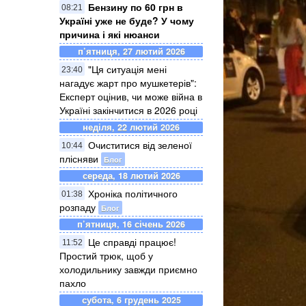
Бензину по 60 грн в
08:21
Україні уже не буде? У чому
причина і які нюанси
п’ятниця, 27 лютий 2026
"Ця ситуація мені
23:40
нагадує жарт про мушкетерів":
Експерт оцінив, чи може війна в
Україні закінчитися в 2026 році
неділя, 22 лютий 2026
Очиститися від зеленої
10:44
плісняви
Блог
середа, 18 лютий 2026
Хроніка політичного
01:38
розпаду
Блог
п’ятниця, 16 січень 2026
Це справді працює!
11:52
Простий трюк, щоб у
холодильнику завжди приємно
пахло
субота, 6 грудень 2025