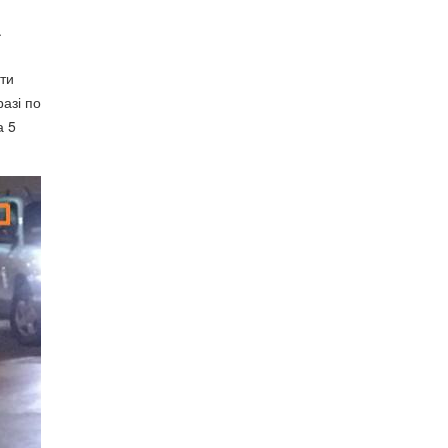
.
ти
разі по
а 5