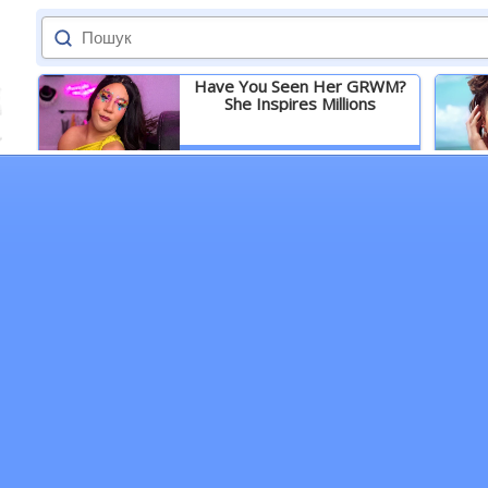
Have You Seen Her GRWM?
She Inspires Millions
Детальніше