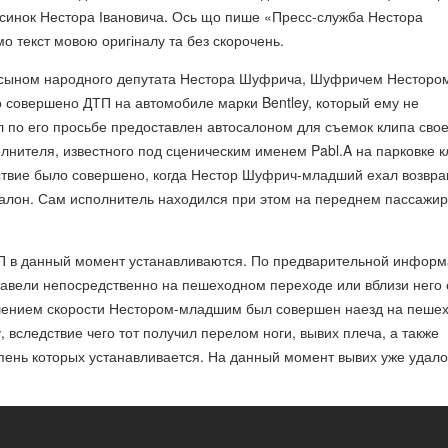
синок Нестора Івановича
. Ось що пише «Пресс-служба Нестора
 текст мовою оригіналу та без скорочень.
 сыном народного депутата Нестора Шуфрича, Шуфричем Несторо
 совершено ДТП на автомобиле марки Bentley, который ему не
 по его просьбе предоставлен автосалоном для съемок клипа свое
лнителя, известного под сценическим именем Pabl.A на парковке к
твие было совершено, когда Нестор Шуфрич-младший ехал возвр
салон. Сам исполнитель находился при этом на переднем пассажи
П в данный момент устанавливаются. По предварительной информ
тавели непосредственно на пешеходном переходе или вблизи него 
нием скорости Нестором-младшим был совершен наезд на пешех
, вследствие чего тот получил перелом ноги, вывих плеча, а также
пень которых устанавливается. На данный момент вывих уже удало