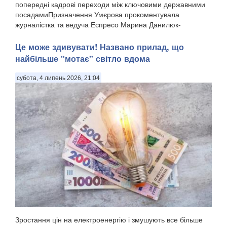
попередні кадрові переходи між ключовими державними
посадамиПризначення Умєрова прокоментувала
журналістка та ведуча Еспресо Марина Данилюк-
Ярмолаєва у п...
Це може здивувати! Названо прилад, що
найбільше "мотає" світло вдома
субота, 4 липень 2026, 21:04
Зростання цін на електроенергію і змушують все більше