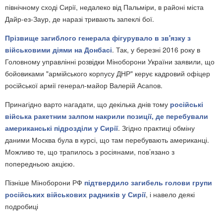
північному сході Сирії, недалеко від Пальміри, в районі міста
Дайр-ез-Заур, де наразі тривають запеклі бої.
Прізвище загиблого генерала фігурувало в зв'язку з
військовими діями на Донбасі
. Так, у березні 2016 року в
Головному управлінні розвідки Міноборони України заявили, що
бойовиками "армійського корпусу ДНР" керує кадровий офіцер
російської армії генерал-майор Валерій Асапов.
Принагідно варто нагадати, що декілька днів тому
російські
війська ракетним залпом накрили позиції, де перебували
американські підрозділи у Сирії
. Згідно практиці обміну
даними Москва була в курсі, що там перебувають американці.
Можливо те, що трапилось з росіянами, пов’язано з
попередньою акцією.
Пізніше Міноборони РФ
підтвердило загибель голови групи
російських військових радників у Сирії
, і навело деякі
подробиці