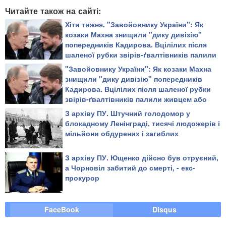
Читайте також на сайті:
Хіти тижня. "Завойовнику України": Як
козаки Махна знищили "дику дивізію"
попередників Кадирова. Вцілілих після
шаленої рубки звірів-ґвалтівників палили
живцем або повільно рубали на дрібні
"Завойовнику України": Як козаки Махна
шматки
знищили "дику дивізію" попередників
Кадирова. Вцілілих після шаленої рубки
звірів-ґвалтівників палили живцем або
повільно рубали на дрібні шматки
З архіву ПУ. Штучний голодомор у
блокадному Ленінграді, тисячі людожерів і
мільйони обдурених і загиблих
З архіву ПУ. Ющенко дійсно був отруєний,
а Чорновіл забитий до смерті, - екс-
прокурор
FaceBook
Disqus