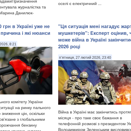
садамиПризначення
оселі є електричний ...
нтувала журналістка та
 Марина Данилюк-
 грн в Україні уже не
"Ця ситуація мені нагадує жар
 причина і які нюанси
мушкетерів": Експерт оцінив, 
може війна в Україні закінчити
2026, 8:21
2026 році
п’ятниця, 27 лютий 2026, 23:40
ьного комітету України
итуації на ринку пального
Війна в Україні має закінчитись протя
 зниження цін, оскільки
місяця - про таке своє бажання в
пов'язане з глобальними
телефонній розмові з президентом У
орожчання бензину
Володимиром Зеленським висловивс
товою кризою, курсом