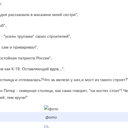
:
одня рассказали в магазине моей сестре",
ыб",
- "усеян трупами" своих строителей",
 сам и приваривал",
остойная патриота России",
м как К-19. Оставляющий вдов...",
стница и отломалась?Что за железо у них,и мост из такого строят?
н Питер - северная столица, как сами говорят, "на костях стоит"! Ч
ей, тем круче!"
фото