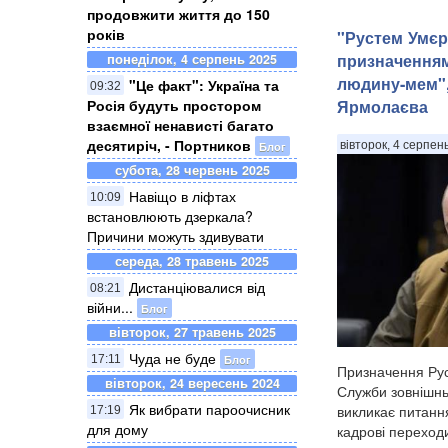
продовжити життя до 150
років
"Рустем Умєр
призначення
понеділок, 4 серпень 2025
людину-мем",
"Це факт": Україна та
09:32
Ярмолаєва
Росія будуть простором
взаємної ненависті багато
десятиріч, - Портников
вівторок, 4 серпен
Блог
субота, 28 червень 2025
Навіщо в ліфтах
10:09
встановлюють дзеркала?
Причини можуть здивувати
середа, 28 травень 2025
Дистанціювалися від
08:21
війни...
Блог
вівторок, 27 травень 2025
Чуда не буде
Блог
17:11
Призначення Ру
вівторок, 24 вересень 2024
Служби зовнішнь
Як вибрати пароочисник
викликає питанн
17:19
для дому
кадрові переход