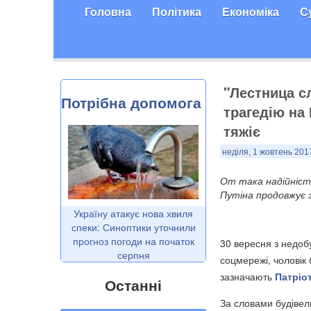
Головна
Політика
Економіка
С
​"Лестница с
Потрібна допомога
трагедію на
тяжіє
неділя, 1 жовтень 2017
От така надійність
Путіна продовжує 
Україну атакує нова хвиля
спеки: Синоптики уточнили
прогноз погоди на початок
30 вересня з недоб
серпня
соцмережі, чоловік 
зазначають
Патріо
Останні
За словами будівел