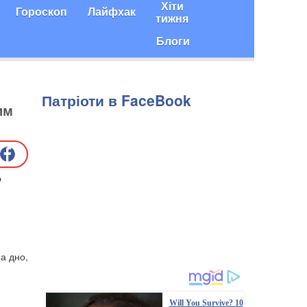
Хіти
Гороскоп
Лайфхак
тижня
Блоги
Патріоти в FaceBook
им
о
а дно,
Will You Survive? 10