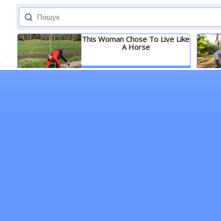
This Woman Chose To Live Like
A Horse
Детальніше