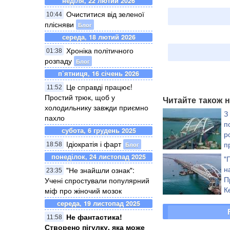
неділя, 22 лютий 2026
Очиститися від зеленої
10:44
плісняви
Блог
середа, 18 лютий 2026
Хроніка політичного
01:38
розпаду
Блог
п’ятниця, 16 січень 2026
Це справді працює!
11:52
Простий трюк, щоб у
Читайте також н
холодильнику завжди приємно
З
пахло
п
субота, 6 грудень 2025
р
Ідіократія і фарт
п
Блог
18:58
м
понеділок, 24 листопад 2025
"
н
"Не знайшли ознак":
23:35
П
Учені спростували популярний
К
міф про жіночий мозок
н
середа, 19 листопад 2025
Не фантастика!
11:58
Створено пігулку, яка може