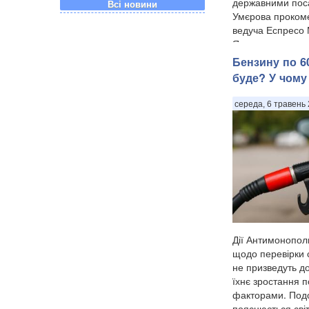
державними по
Всі новини
Умєрова прокоме
ведуча Еспресо
Ярмолаєва у п...
Бензину по 60
буде? У чому
середа, 6 травень 
Дії Антимонопол
щодо перевірки с
не призведуть до
їхнє зростання 
факторами. Под
пояснюється сві