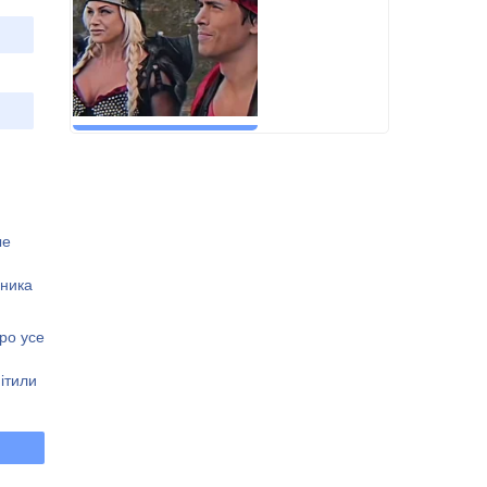
ые
оника
про усе
ітили