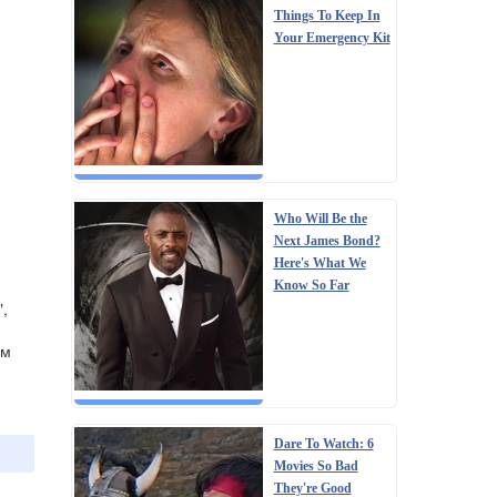
Things To Keep In
Your Emergency Kit
Who Will Be the
Next James Bond?
Here's What We
Know So Far
",
ем
Dare To Watch: 6
Movies So Bad
They're Good