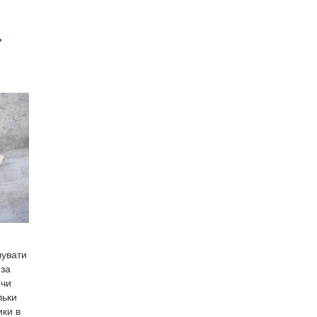
"
чувати
 за
 чи
льки
ки в