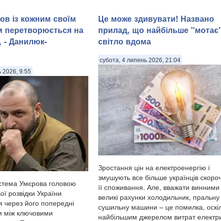
ов із кожним своїм
Це може здивувати! Названо
м перетворюється на
прилад, що найбільше "мотає
 - Данилюк-
світло вдома
субота, 4 липень 2026, 21:04
ь 2026, 9:55
Зростання цін на електроенергію і
змушують все більше українців скоро
стема Умєрова головою
її споживання. Але, вважати винними
ої розвідки України
великі рахунки холодильник, пральну
я через його попередні
сушильну машини – це помилка, оскі
и між ключовими
найбільшим джерелом витрат електри