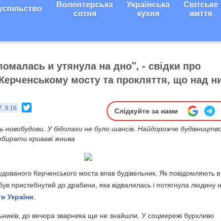
Волонтерська
Українська
Світське
успільство
сотня
кухня
життя
ломалась и утянула на дно", - свідки про
 Керченському мосту та прокляття, що над н
Twitter
, 9:16
Слідкуйте за нами
 новобудови. У бідолахи не було шансів. Найдорожче будівництв
збирати криваві жнива
удованого Керченського моста впав будівельник. Як повідомляють в
був пристебнутий до драбини, яка відвалилась і потягнула людину н
ти України
.
ьників, до вечора зварника ще не знайшли. У соцмережі бурхливо