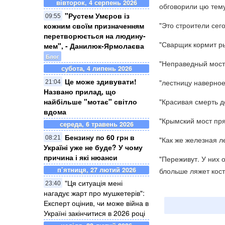
вівторок, 4 серпень 2026
обговорили цю тему
"Рустем Умєров із
09:55
"Это строители сег
кожним своїм призначенням
перетворюється на людину-
"Сварщик кормит р
мем", - Данилюк-Ярмолаєва
Блог
"Неправедный мост 
субота, 4 липень 2026
Це може здивувати!
"лестницу наверное
21:04
Названо прилад, що
"Красивая смерть д
найбільше "мотає" світло
вдома
"Крымский мост пря
середа, 6 травень 2026
Бензину по 60 грн в
08:21
"Как же железная ле
Україні уже не буде? У чому
причина і які нюанси
"Переживут. У них о
п’ятниця, 27 лютий 2026
блольше ляжет кост
"Ця ситуація мені
23:40
нагадує жарт про мушкетерів":
Експерт оцінив, чи може війна в
Україні закінчитися в 2026 році