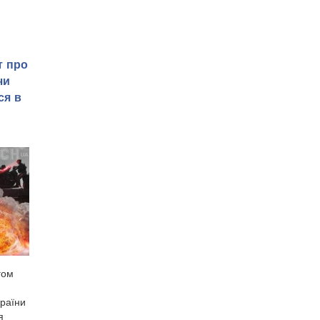
т про
чи
ся в
гом
країни
я