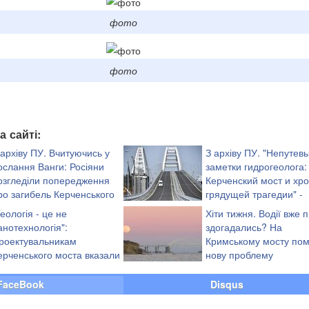
фото
фото
а сайті:
 архіву ПУ. Вчитуючись у
З архіву ПУ. "Непутев
ослання Ванги: Росіяни
заметки гидрогеолога:
озгледіли попередження
Керченский мост и хр
ро загибель Керченського
грядущей трагедии" -
осту
експерт
Геологія - це не
Хіти тижня. Водії вже 
анотехнологія":
здогадались? На
роектувальникам
Кримському мосту пом
ерченського моста вказали
нову проблему
а серйозний прорахунок
FaceBook
Disqus