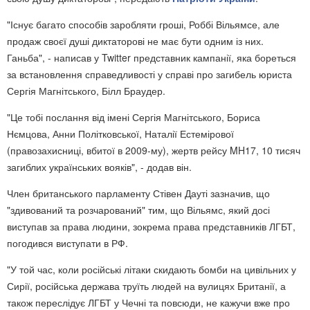
"Існує багато способів заробляти гроші, Роббі Вільямсе, але
продаж своєї душі диктаторові не має бути одним із них.
Ганьба", - написав у Twitter представник кампанії, яка бореться
за встановлення справедливості у справі про загибель юриста
Сергія Магнітського, Білл Браудер.
"Це тобі послання від імені Сергія Магнітського, Бориса
Нємцова, Анни Політковської, Наталії Естемірової
(правозахисниці, вбитої в 2009-му), жертв рейсу MH17, 10 тисяч
загиблих українських вояків", - додав він.
Член британського парламенту Стівен Дауті зазначив, що
"здивований та розчарований" тим, що Вільямс, який досі
виступав за права людини, зокрема права представників ЛГБТ,
погодився виступати в РФ.
"У той час, коли російські літаки скидають бомби на цивільних у
Сирії, російська держава труїть людей на вулицях Британії, а
також переслідує ЛГБТ у Чечні та повсюди, не кажучи вже про