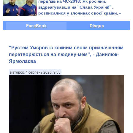
перд*ків на ЧС-2018: Як росіяни,
відреагувавши на "Слава Україні!",
розписалися у злочинах своєї країни, -
блогер
FaceBook
Disqus
"Рустем Умєров із кожним своїм призначенням
перетворюється на людину-мем", - Данилюк-
Ярмолаєва
вівторок, 4 серпень 2026, 9:55