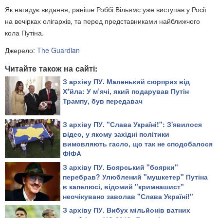
Як нагадує видання, раніше Роббі Вільямс уже виступав у Росії
на вечірках олігархів, та перед представниками найближчого
кола Путіна.
Джерело:
The Guardian
Читайте також на сайті:
З архіву ПУ. Маленький сюрприз від
Х*йла: У м’ячі, який подарував Путін
Трампу, був передавач
З архіву ПУ. "Слава Україні!": З'явилося
відео, у якому західні політики
вимовляють гасло, що так не сподобалося
ФІФА
З архіву ПУ. Боярський "боярки"
перебрав? Улюблений "мушкетер" Путіна
в капелюсі, відомий "кримнашист"
неочікувано заволав "Слава Україні!"
З архіву ПУ. Вибух мільйонів ватних