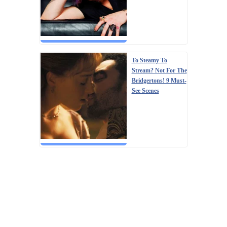
To Steamy To
Stream? Not For The
Bridgertons! 9 Must-
See Scenes