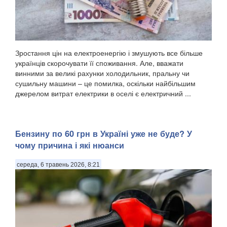
Зростання цін на електроенергію і змушують все більше
українців скорочувати її споживання. Але, вважати
винними за великі рахунки холодильник, пральну чи
сушильну машини – це помилка, оскільки найбільшим
джерелом витрат електрики в оселі є електричний ...
Бензину по 60 грн в Україні уже не буде? У
чому причина і які нюанси
середа, 6 травень 2026, 8:21