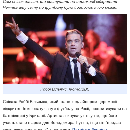
Сам співак заявив, що виступати на церемонії відкриття
Чемпіонату світу по футболу було його хлоп'ячою мрією.
Роббі Вільямс. Фото:ВВС
Співака Роббі Вільямса, який стане хедлайнером церемонії
відкриття Чемпіонату світу з футболу на Росії, розкритикували на
батьківщині у Британії. Артиста звинувачують у тім, що його
участь стане піаром для Володимира Путіна, і що він "продав
свою душу диктаторові", передають
Патріоти України
.