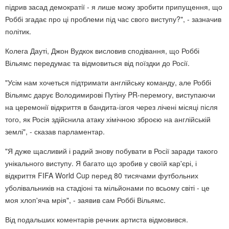
підрив засад демократії - я лише можу зробити припущення, що
Роббі згадає про ці проблеми під час свого виступу?", - зазначив
політик.
Колега Дауті, Джон Вудкок висловив сподівання, що Роббі
Вільямс передумає та відмовиться від поїздки до Росії.
"Усім нам хочеться підтримати англійську команду, але Роббі
Вільямс дарує Володимирові Путіну PR-перемогу, виступаючи
на церемонії відкриття в бандита-ізгоя через лічені місяці після
того, як Росія здійснила атаку хімічною зброєю на англійській
землі", - сказав парламентар.
"Я дуже щасливий і радий знову побувати в Росії заради такого
унікального виступу. Я багато що зробив у своїй кар'єрі, і
відкриття FIFA World Cup перед 80 тисячами футбольних
уболівальників на стадіоні та мільйонами по всьому світі - це
моя хлоп'яча мрія", - заявив сам Роббі Вільямс.
Від подальших коментарів речник артиста відмовився.