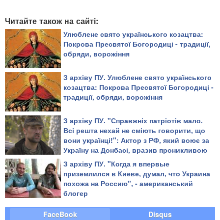
Читайте також на сайті:
Улюблене свято українського козацтва:
Покрова Пресвятої Богородиці - традиції,
обряди, ворожіння
З архіву ПУ. Улюблене свято українського
козацтва: Покрова Пресвятої Богородиці -
традиції, обряди, ворожіння
З архіву ПУ. "Справжніх патріотів мало.
Всі решта нехай не сміють говорити, що
вони українці!": Актор з РФ, який воює за
Україну на Донбасі, вразив проникливою
промовою
З архіву ПУ. "​Когда я впервые
приземлился в Киеве, думал, что Украина
похожа на Россию", - американський
блогер
FaceBook
Disqus