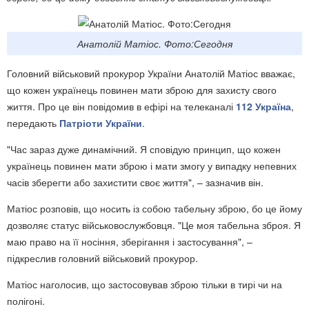
Анатолій Матіос. Фото:Сегодня
Головний військовий прокурор України Анатолій Матіос вважає,
що кожен українець повинен мати зброю для захисту свого
життя. Про це він повідомив в ефірі на телеканалі
112 Україна
,
передають
Патріоти України
.
"Час зараз дуже динамічний. Я сповідую принцип, що кожен
українець повинен мати зброю і мати змогу у випадку непевних
часів зберегти або захистити своє життя", – зазначив він.
Матіос розповів, що носить із собою табельну зброю, бо це йому
дозволяє статус військовослужбовця. "Це моя табельна зброя. Я
маю право на її носіння, зберігання і застосування", –
підкреслив головний військовий прокурор.
Матіос наголосив, що застосовував зброю тільки в тирі чи на
полігоні.