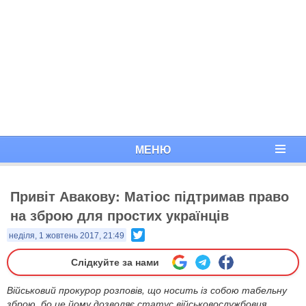
МЕНЮ
Привіт Авакову: Матіос підтримав право
на зброю для простих українців
Twitter
неділя, 1 жовтень 2017, 21:49
Слідкуйте за нами
Військовий прокурор розповів, що носить із собою табельну
зброю, бо це йому дозволяє статус військовослужбовця.