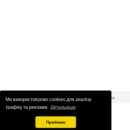
© Патріоти України 2026
Правова інформація
Реклама
Ми використовуємо cookies для аналізу
трафіку та реклами.
info
Детальніше
@
patrioty.org.ua
Приймаю