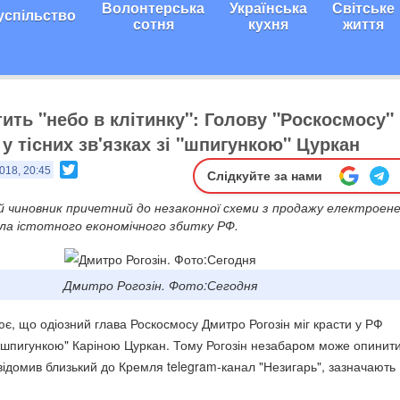
Волонтерська
Українська
Світське
успільство
сотня
кухня
життя
тить "небо в клітинку": Голову "Роскосмосу"
у тісних зв'язках зі "шпигункою" Цуркан
Twitter
018, 20:45
Слідкуйте за нами
й чиновник причетний до незаконної схеми з продажу електроенер
ала істотного економічного збитку РФ.
Дмитро Рогозін. Фото:Сегодня
ює, що одіозний глава Роскосмосу Дмитро Рогозін міг красти у РФ
 "шпигункою" Каріною Цуркан. Тому Рогозін незабаром може опинити
відомив близький до Кремля telegram-канал "Незигарь", зазначають