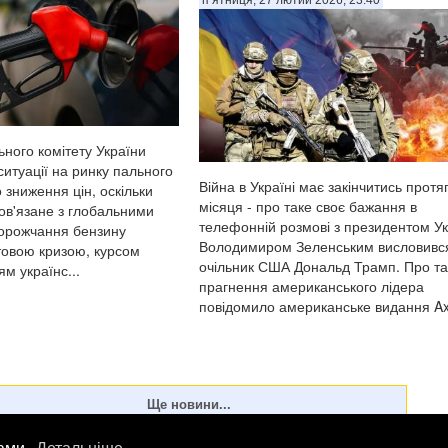
п’ятниця, 27 лютий 2026, 23:40
ьного комітету України
итуації на ринку пального
Війна в Україні має закінчитись протя
 зниження цін, оскільки
місяця - про таке своє бажання в
пов'язане з глобальними
телефонній розмові з президентом У
орожчання бензину
Володимиром Зеленським висловивс
товою кризою, курсом
очільник США Дональд Трамп. Про та
м українс...
прагнення американського лідера
повідомило американське видання Ax.