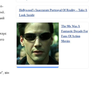
оп-
Hollywood's Inaccurate Portrayal Of Reality – Take A
ії.
Look Inside
вий
The 90s Was A
Fantastic Decade For
язує
Fans Of Action
ого
Movies
", він