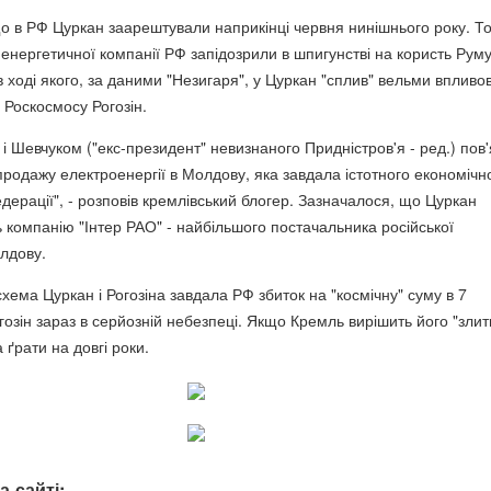
що в РФ Цуркан заарештували наприкінці червня нинішнього року. Т
нергетичної компанії РФ запідозрили в шпигунстві на користь Румун
в ході якого, за даними "Незигаря", у Цуркан "сплив" вельми впливо
 Роскосмосу Рогозін.
 і Шевчуком ("екс-президент" невизнаного Придністров'я - ред.) пов'
продажу електроенергії в Молдову, яка завдала істотного економічн
едерації", - розповів кремлівський блогер. Зазначалося, що Цуркан
 компанію "Інтер РАО" - найбільшого постачальника російської
олдову.
схема Цуркан і Рогозіна завдала РФ збиток на "космічну" суму в 7
огозін зараз в серйозній небезпеці. Якщо Кремль вирішить його "злити
 ґрати на довгі роки.
а сайті: