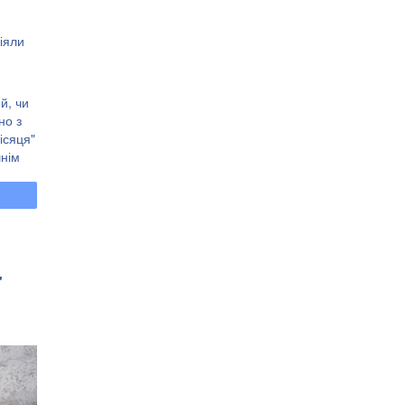
іяли
й, чи
но з
ісяця"
шнім
чі з
"