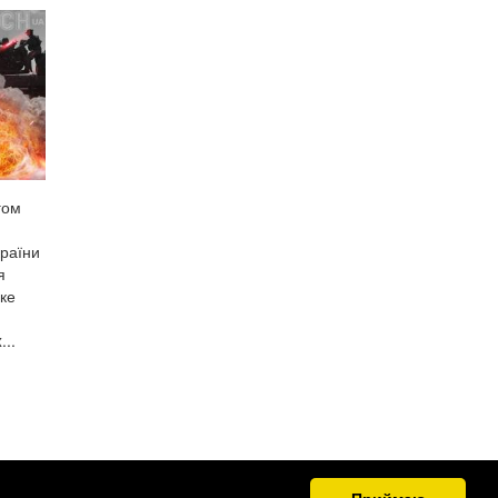
гом
країни
я
ке
..