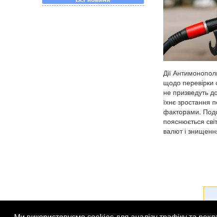
Дії Антимонопол
щодо перевірки с
не призведуть до
їхнє зростання 
факторами. Под
пояснюється сві
валют і знищення