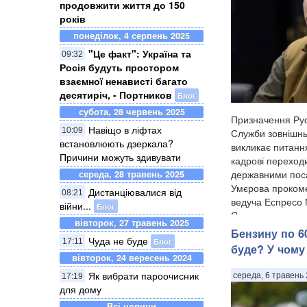
продовжити життя до 150
років
понеділок, 4 серпень 2025
"Це факт": Україна та
09:32
Росія будуть простором
взаємної ненависті багато
десятиріч, - Портников
Блог
субота, 28 червень 2025
Призначення Ру
Навіщо в ліфтах
10:09
Служби зовнішнь
встановлюють дзеркала?
викликає питанн
Причини можуть здивувати
кадрові переход
державними по
середа, 28 травень 2025
Умєрова прокоме
Дистанціювалися від
08:21
ведуча Еспресо
війни...
Блог
Ярмолаєва у п...
вівторок, 27 травень 2025
Бензину по 60
Чуда не буде
Блог
17:11
буде? У чому
вівторок, 24 вересень 2024
Як вибрати пароочисник
середа, 6 травень 
17:19
для дому
Всі новини