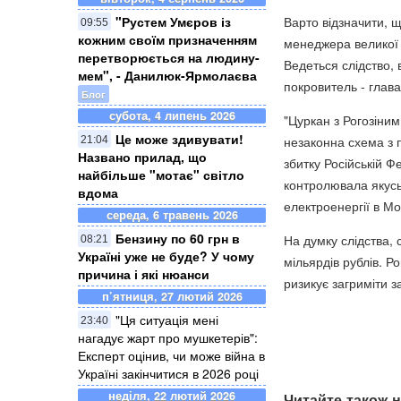
"Рустем Умєров із
Варто відзначити, 
09:55
кожним своїм призначенням
менеджера великої е
перетворюється на людину-
Ведеться слідство, 
мем", - Данилюк-Ярмолаєва
покровитель - глава
Блог
субота, 4 липень 2026
"Цуркан з Рогозіним
Це може здивувати!
незаконна схема з 
21:04
Названо прилад, що
збитку Російській Ф
найбільше "мотає" світло
контролювала якусь
вдома
електроенергії в М
середа, 6 травень 2026
Бензину по 60 грн в
На думку слідства, 
08:21
Україні уже не буде? У чому
мільярдів рублів. Р
причина і які нюанси
ризикує загриміти за
п’ятниця, 27 лютий 2026
"Ця ситуація мені
23:40
нагадує жарт про мушкетерів":
Експерт оцінив, чи може війна в
Україні закінчитися в 2026 році
неділя, 22 лютий 2026
Читайте також н