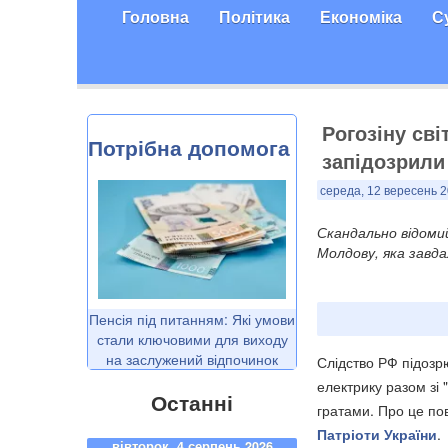
Головна
Політика
Економіка
С
Рогозіну сві
Потрібна допомога
запідозрили 
середа, 12 вересень 2
Скандально відоми
Молдову, яка завд
Пенсія під питанням: Які умови
стали ключовими для виходу
на заслужений відпочинок
Слідство РФ підозр
електрику разом зі
Останні
гратами. Про це по
Патріоти України
.
вівторок, 4 серпень 2026