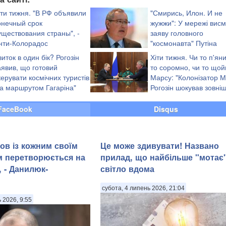
іти тижня. "В РФ объявили
"Смирись, Илон. И не
онечный срок
жужжи": У мережі висм
уществования страны", -
заяву головного
нти-Колорадос
"космонавта" Путіна
виток в один бік? Рогозін
Хіти тижня. Чи то п'яни
аявив, що готовий
то соромно, чи то щой
керувати космічних туристів
Марсу: "Колонізатор М
за маршрутом Гагаріна"
Рогозін шокував зовні
виглядом під час зустрі
Путіним (фотофакти)
FaceBook
Disqus
ов із кожним своїм
Це може здивувати! Названо
м перетворюється на
прилад, що найбільше "мотає
 - Данилюк-
світло вдома
субота, 4 липень 2026, 21:04
ь 2026, 9:55