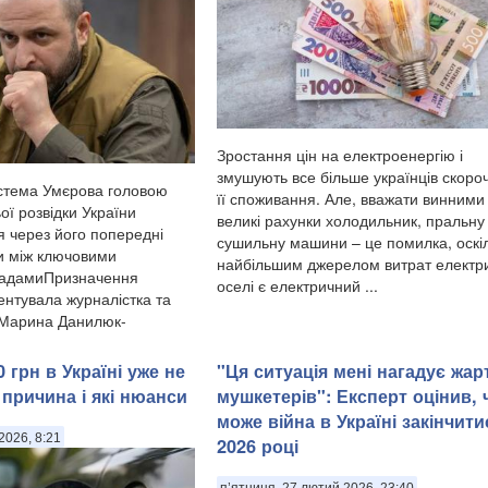
Зростання цін на електроенергію і
змушують все більше українців скоро
стема Умєрова головою
її споживання. Але, вважати винними
ої розвідки України
великі рахунки холодильник, пральну
я через його попередні
сушильну машини – це помилка, оскі
и між ключовими
найбільшим джерелом витрат електри
садамиПризначення
оселі є електричний ...
нтувала журналістка та
 Марина Данилюк-
 грн в Україні уже не
"Ця ситуація мені нагадує жар
 причина і які нюанси
мушкетерів": Експерт оцінив, 
може війна в Україні закінчити
2026, 8:21
2026 році