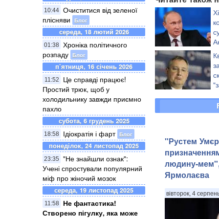
Очиститися від зеленої
10:44
Х
плісняви
Блог
к
с
середа, 18 лютий 2026
А
Хроніка політичного
01:38
розпаду
К
Блог
з
п’ятниця, 16 січень 2026
с
Це справді працює!
11:52
"
Простий трюк, щоб у
холодильнику завжди приємно
пахло
субота, 6 грудень 2025
Ідіократія і фарт
Блог
18:58
"Рустем Умєр
понеділок, 24 листопад 2025
призначення
"Не знайшли ознак":
23:35
людину-мем",
Учені спростували популярний
Ярмолаєва
міф про жіночий мозок
середа, 19 листопад 2025
вівторок, 4 серпен
Не фантастика!
11:58
Створено пігулку, яка може