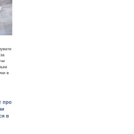
чувати
 за
 чи
льки
ки в
т про
чи
ся в