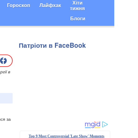
Хіти
Гороскоп
Лайфхак
тижня
Блоги
Патріоти в FaceBook
гії в
ся за
Top 9 Most Controversial 'Late Show' Moments