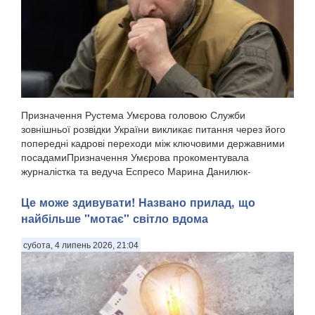
Призначення Рустема Умєрова головою Служби
зовнішньої розвідки України викликає питання через його
попередні кадрові переходи між ключовими державними
посадамиПризначення Умєрова прокоментувала
журналістка та ведуча Еспресо Марина Данилюк-
Ярмолаєва у п...
Це може здивувати! Названо прилад, що
найбільше "мотає" світло вдома
субота, 4 липень 2026, 21:04