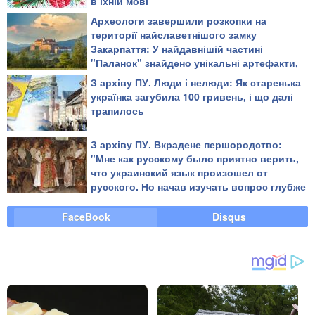
в їхній мові
Археологи завершили розкопки на
території найславетнішого замку
Закарпаття: У найдавнішій частині
"Паланок" знайдено унікальні артефакти,
що висвітлюють невідому історію
З архіву ПУ. Люди і нелюди: Як старенька
твердині (відео)
українка загубила 100 гривень, і що далі
трапилось
З архіву ПУ. Вкрадене першородство:
"Мне как русскому было приятно верить,
что украинский язык произошел от
русского. Но начав изучать вопрос глубже
- понял, что все как раз наоборот", -
Башинський
FaceBook
Disqus