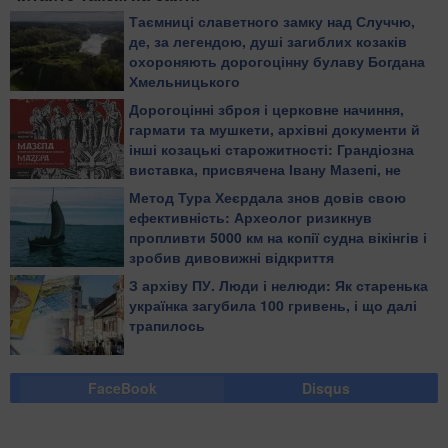
Таємниці славетного замку над Случчю,
де, за легендою, душі загиблих козаків
охороняють дорогоцінну булаву Богдана
Хмельницького
Дорогоцінні зброя і церковне начиння,
гармати та мушкети, архівні документи й
інші козацькі старожитності: Грандіозна
виставка, присвячена Івану Мазепі, не
залишає відвідувачів байдужими
Метод Тура Хеєрдала знов довів свою
ефективність: Археолог ризикнув
пропливти 5000 км на копії судна вікінгів і
зробив дивовижні відкриття
З архіву ПУ. Люди і нелюди: Як старенька
українка загубила 100 гривень, і що далі
трапилось
FaceBook
Disqus