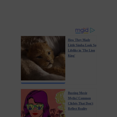
How They Made
Little Simba Look So
Lifelike in 'The Lion
King'
Busting Movie
Myths! Common
Clichés That Don't
Reflect Reality