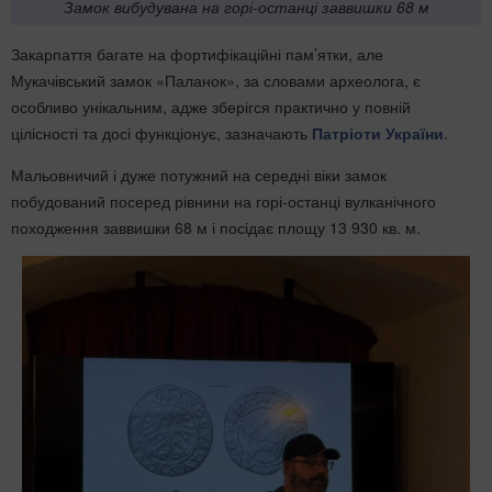
Замок вибудувана на горі-останці заввишки 68 м
Закарпаття багате на фортифікаційні пам’ятки, але
Мукачівський замок «Паланок», за словами археолога, є
особливо унікальним, адже зберігся практично у повній
цілісності та досі функціонує, зазначають
Патріоти України
.
Мальовничий і дуже потужний на середні віки замок
побудований посеред рівнини на горі-останці вулканічного
походження заввишки 68 м і посідає площу 13 930 кв. м.