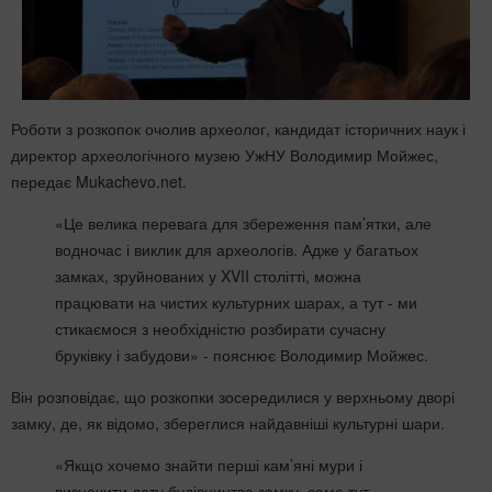
Роботи з розкопок очолив археолог, кандидат історичних наук і
директор археологічного музею УжНУ Володимир Мойжес,
передає Mukachevo.net.
«Це велика перевага для збереження пам’ятки, але
водночас і виклик для археологів. Адже у багатьох
замках, зруйнованих у XVII столітті, можна
працювати на чистих культурних шарах, а тут - ми
стикаємося з необхідністю розбирати сучасну
бруківку і забудови» - пояснює Володимир Мойжес.
Він розповідає, що розкопки зосередилися у верхньому дворі
замку, де, як відомо, збереглися найдавніші культурні шари.
«Якщо хочемо знайти перші кам’яні мури і
визначити дату будівництва замку, саме тут -