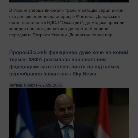
В Україні вперше виконали трансплантацію серця дитині,
яка раніше перенесла операцію Фонтена. Донорський
орган доставили з НДСЛ "Охматдит", де медики провели
коридор пошани для дитини-донора та її родини,
передають Патріоти України. Донорське серце пер...
Проросійський функціонер дуже хоче на новий
термін: ФІФА розсилала національним
федераціям заготовлені листи на підтримку
переобрання Інфантіно - Sky News
четвер, 6 серпень 2026, 20:36