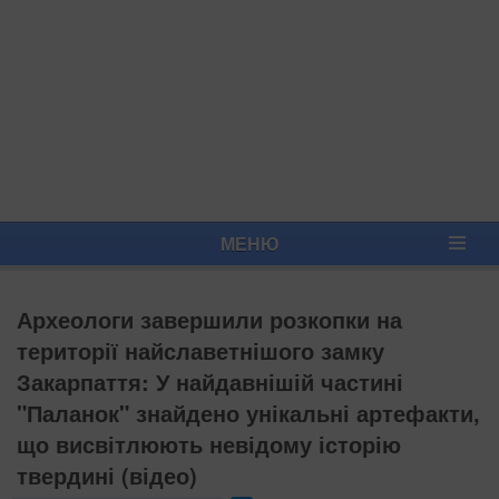
МЕНЮ
Археологи завершили розкопки на
території найславетнішого замку
Закарпаття: У найдавнішій частині
"Паланок" знайдено унікальні артефакти,
що висвітлюють невідому історію
твердині (відео)