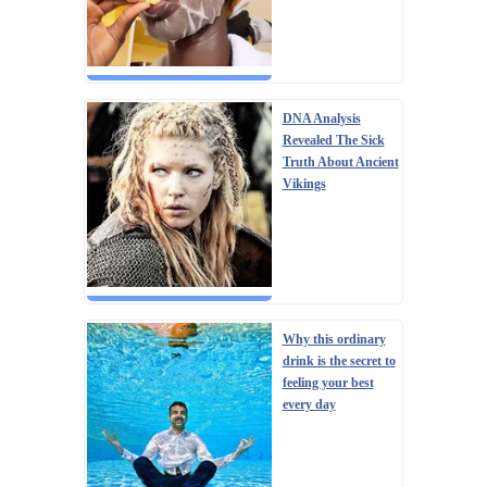
DNA Analysis
Revealed The Sick
Truth About Ancient
Vikings
Why this ordinary
drink is the secret to
feeling your best
every day