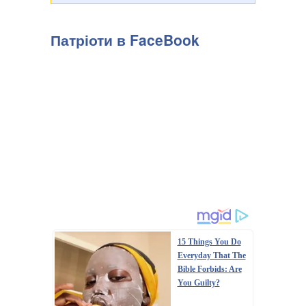
Патріоти в FaceBook
15 Things You Do
Everyday That The
Bible Forbids: Are
You Guilty?