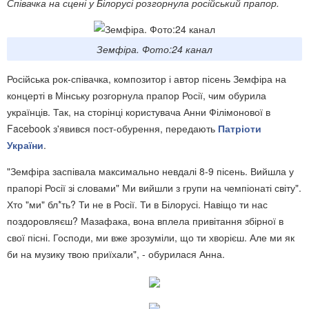
Співачка на сцені у Білорусі розгорнула російський прапор.
Земфіра. Фото:24 канал
Російська рок-співачка, композитор і автор пісень Земфіра на
концерті в Мінську розгорнула прапор Росії, чим обурила
українців. Так, на сторінці користувача Анни Філімонової в
Facebook з'явився пост-обурення, передають
Патріоти
України
.
"Земфіра заспівала максимально невдалі 8-9 пісень. Вийшла у
прапорі Росії зі словами" Ми вийшли з групи на чемпіонаті світу".
Хто "ми" бл*ть? Ти не в Росії. Ти в Білорусі. Навіщо ти нас
поздоровляєш? Мазафака, вона вплела привітання збірної в
свої пісні. Господи, ми вже зрозуміли, що ти хворієш. Але ми як
би на музику твою приїхали", - обурилася Анна.