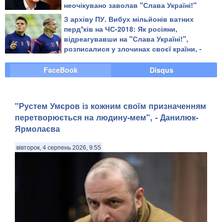
неочікувано заволав "Слава Україні!"
З архіву ПУ. Вибух мільйонів ватних
перд*ків на ЧС-2018: Як росіяни,
відреагувавши на "Слава Україні!",
розписалися у злочинах своєї країни, -
блогер
FaceBook
Disqus
"Рустем Умєров із кожним своїм призначенням
перетворюється на людину-мем", - Данилюк-
Ярмолаєва
вівторок, 4 серпень 2026, 9:55