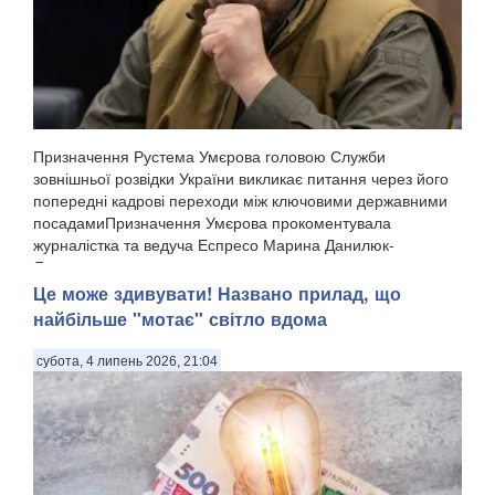
Призначення Рустема Умєрова головою Служби
зовнішньої розвідки України викликає питання через його
попередні кадрові переходи між ключовими державними
посадамиПризначення Умєрова прокоментувала
журналістка та ведуча Еспресо Марина Данилюк-
Ярмолаєва у п...
Це може здивувати! Названо прилад, що
найбільше "мотає" світло вдома
субота, 4 липень 2026, 21:04