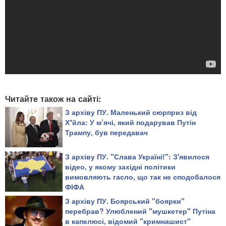
Читайте також на сайті:
З архіву ПУ. Маленький сюрприз від
Х*йла: У м’ячі, який подарував Путін
Трампу, був передавач
З архіву ПУ. "Слава Україні!": З'явилося
відео, у якому західні політики
вимовляють гасло, що так не сподобалося
ФІФА
З архіву ПУ. Боярський "боярки"
перебрав? Улюблений "мушкетер" Путіна
в капелюсі, відомий "кримнашист"