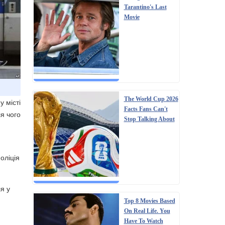
Tarantino's Last
Movie
The World Cup 2026
 місті
Facts Fans Can't
я чого
Stop Talking About
оліція
я у
Top 8 Movies Based
On Real Life. You
Have To Watch