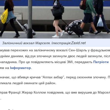
Залізничний вокзал Марселя. Ілюстрація:Zaxid.net
такував перехожих на залізничному вокзалі Сен-Шарль у фрацузькому
дніми даними, від рук злочинця загинули двоє людей загинули, післ
 нападника. Про це повідомляють місцеві ЗМІ, передають
Патріоти
ням на
Інформатор
.
значає, що вбивця кричав “Аллах акбар”, перед скоєнням злочину. П
акликала людей оминати цей район.
 справ Франції Жерар Коллом повідомив, що вже вирушив до Марсел
.