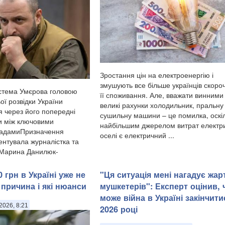
Зростання цін на електроенергію і
змушують все більше українців скоро
стема Умєрова головою
її споживання. Але, вважати винними
ої розвідки України
великі рахунки холодильник, пральну
я через його попередні
сушильну машини – це помилка, оскі
и між ключовими
найбільшим джерелом витрат електри
садамиПризначення
оселі є електричний ...
нтувала журналістка та
 Марина Данилюк-
 грн в Україні уже не
"Ця ситуація мені нагадує жар
 причина і які нюанси
мушкетерів": Експерт оцінив, 
може війна в Україні закінчити
2026, 8:21
2026 році