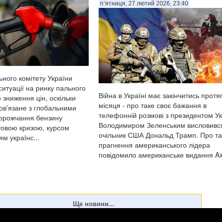
п’ятниця, 27 лютий 2026, 23:40
ьного комітету України
итуації на ринку пального
Війна в Україні має закінчитись протя
 зниження цін, оскільки
місяця - про таке своє бажання в
пов'язане з глобальними
телефонній розмові з президентом У
орожчання бензину
Володимиром Зеленським висловивс
товою кризою, курсом
очільник США Дональд Трамп. Про та
м українс...
прагнення американського лідера
повідомило американське видання Ax.