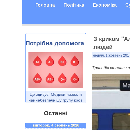
Головна
Політика
Економіка
С
З криком "А
Потрібна допомога
людей
неділя, 1 жовтень 201
Трагедія сталася н
Це здивує! Медики назвали
найнебезпечнішу групу крові
Останні
вівторок, 4 серпень 2026