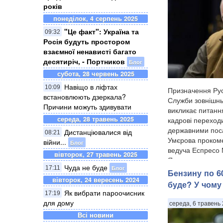
років
понеділок, 4 серпень 2025
"Це факт": Україна та
09:32
Росія будуть простором
взаємної ненависті багато
десятиріч, - Портников
Блог
субота, 28 червень 2025
Навіщо в ліфтах
10:09
Призначення Ру
встановлюють дзеркала?
Служби зовнішнь
Причини можуть здивувати
викликає питанн
середа, 28 травень 2025
кадрові переход
державними по
Дистанціювалися від
08:21
Умєрова прокоме
війни...
Блог
ведуча Еспресо
вівторок, 27 травень 2025
Ярмолаєва у п...
Чуда не буде
Блог
17:11
Бензину по 60
вівторок, 24 вересень 2024
буде? У чому
Як вибрати пароочисник
17:19
для дому
середа, 6 травень 
Всі новини