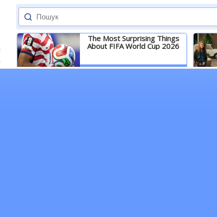
The Most Surprising Things
About FIFA World Cup 2026
Детальніше