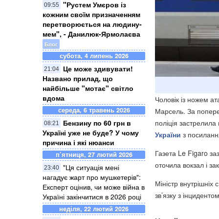
"Рустем Умєров із
09:55
кожним своїм призначенням
перетворюється на людину-
мем", - Данилюк-Ярмолаєва
Блог
субота, 4 липень 2026
Це може здивувати!
21:04
Названо прилад, що
найбільше "мотає" світло
вдома
Чоловік із ножем а
середа, 6 травень 2026
Марсель. За попере
поліція застрелила
Бензину по 60 грн в
08:21
Україні уже не буде? У чому
України
з посилан
причина і які нюанси
Газета Le Figaro за
п’ятниця, 27 лютий 2026
оточила вокзал і з
"Ця ситуація мені
23:40
нагадує жарт про мушкетерів":
Міністр внутрішніх
Експерт оцінив, чи може війна в
зв’язку з інцидентом
Україні закінчитися в 2026 році
неділя, 22 лютий 2026