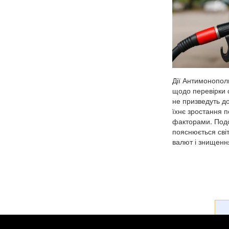
Дії Антимонопол
щодо перевірки с
не призведуть до
їхнє зростання 
факторами. Под
пояснюється сві
валют і знищення