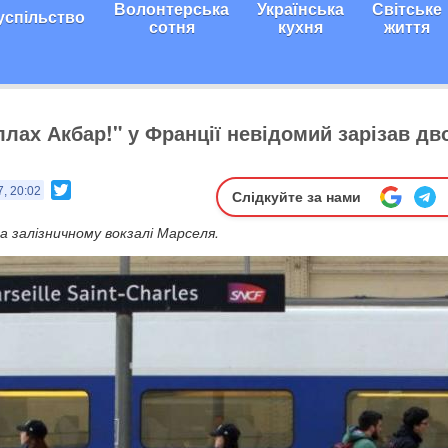
Волонтерська
Українська
Світське
успільство
сотня
кухня
життя
ллах Акбар!" у Франції невідомий зарізав дв
Twitter
7, 20:02
Слідкуйте за нами
а залізничному вокзалі Марселя.