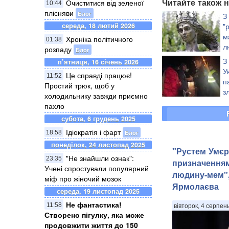
Читайте також н
Очиститися від зеленої
10:44
плісняви
Блог
З
середа, 18 лютий 2026
"
м
Хроніка політичного
01:38
л
розпаду
Блог
5
З
п’ятниця, 16 січень 2026
Ярославну
У
Це справді працює!
11:52
п
Простий трюк, щоб у
з
холодильнику завжди приємно
(
пахло
субота, 6 грудень 2025
Ідіократія і фарт
Блог
18:58
понеділок, 24 листопад 2025
"Рустем Умєр
"Не знайшли ознак":
23:35
призначення
Учені спростували популярний
людину-мем",
міф про жіночий мозок
Ярмолаєва
середа, 19 листопад 2025
Не фантастика!
11:58
вівторок, 4 серпен
Створено пігулку, яка може
продовжити життя до 150