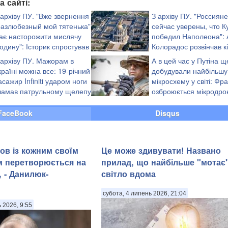
а сайті:
 архіву ПУ. "Вже звернення
З архіву ПУ. "Россияне
разлюбезный мой тятенька"
сейчас уверены, что К
ає насторожити мислячу
победил Наполеона": 
юдину": Історик спростував
Колорадос розвінчав к
 фейків про Анну
популярних у скреп фе
 архіву ПУ. Мажорам в
А в цей час у Путіна щ
(фотофакти)
країні можна все: 19-річний
добудували найбільшу
асажир Infiniti ударом ноги
мікросхему у світі: Фр
ламав патрульному щелепу
озброюється мікродр
відео)
FaceBook
Disqus
ов із кожним своїм
Це може здивувати! Названо
м перетворюється на
прилад, що найбільше "мотає
 - Данилюк-
світло вдома
субота, 4 липень 2026, 21:04
ь 2026, 9:55