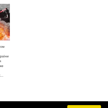
гом
країни
я
ке
..