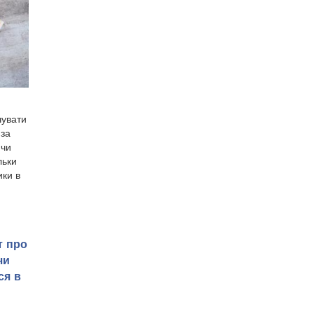
чувати
 за
 чи
льки
ки в
т про
чи
ся в