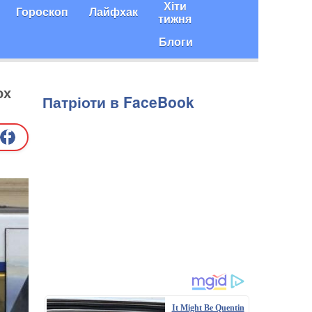
Хіти
Гороскоп
Лайфхак
тижня
Блоги
ох
Патріоти в FaceBook
It Might Be Quentin