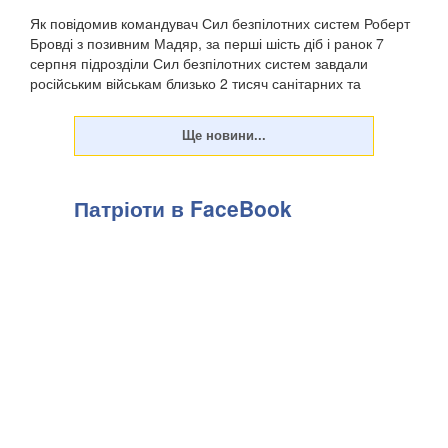
Як повідомив командувач Сил безпілотних систем Роберт
Бровді з позивним Мадяр, за перші шість діб і ранок 7
серпня підрозділи Сил безпілотних систем завдали
російським військам близько 2 тисяч санітарних та
безповоротних втрат, а також уразили понад 11...
Патріоти в FaceBook