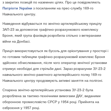
з закритих позицій по наземних цілях. Про це повідомляють
Патріоти України
з посиланням на прес-службу 169-го
Навчального центру.
Наведення відбувається по зенітно-артилерійському прицілу
ЗАП-23 за допомогою графічно-розрахункового комплексу
Броня, який група фахівців розробила спільно з ветеранами
війни на Донбасі.
Приціл використовується як бусоль для орієнтування у просторі і
по готовим таблицям графічно-розрахунковий комплекс Броня
здійснює обчислювання, після чого оператор зенітної установки
отримує необхідні для стрільби дані. Зараз розрахунки ЗУ-23-2
навчального зенітно-ракетного артилерійського полку 169-го
Навчального центру продовжують активні заняття на полігоні.
Спарена зенітно-артилерійська установка ЗУ-23-2 була
розроблена за тактико-технічними вимогами ДАУ, виданими
оборонною промисловістю СРСР у 1954 році. Прийнята на
озброєння у 1957 році.