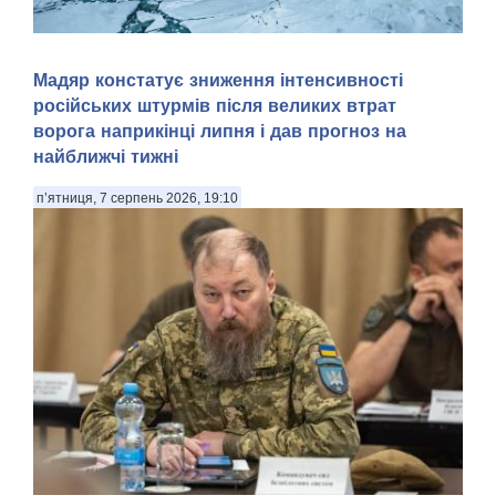
Арктика — перспективний регіон для морської навігації та
Мадяр констатує зниження інтенсивності
видобутку природних ресурсів. Територія Північного
російських штурмів після великих втрат
Льодовитого океану, яка донедавна була вкрита товстими
шарами криги й залишалася важкодоступною для
ворога наприкінці липня і дав прогноз на
судноплавства, за прогнозами кліматичних мод...
найближчі тижні
п’ятниця, 7 серпень 2026, 19:10