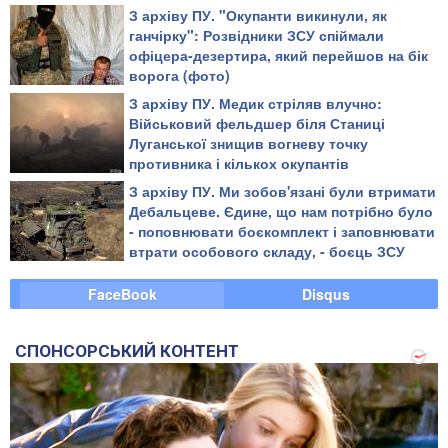
З архіву ПУ. "Окупанти викинули, як
ганчірку": Розвідники ЗСУ спіймали
офіцера-дезертира, який перейшов на бік
ворога (фото)
З архіву ПУ. Медик стріляв влучно:
Військовий фельдшер біля Станиці
Луганської знищив вогневу точку
противника і кількох окупантів
З архіву ПУ. Ми зобов'язані були втримати
Дебальцеве. Єдине, що нам потрібно було
- поповнювати боєкомплект і заповнювати
втрати особового складу, - боєць ЗСУ
FaceBook
Disqus
СПОНСОРСЬКИЙ КОНТЕНТ