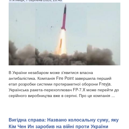
п’ятниця, 7 серпень 2026, 20:48
В України незабаром може з'явитися власна
антибалістика. Компанія Fire Point завершила перший
етап розробки системи протиракетної оборони Freyja.
Українська ракета-перехоплювач FP-7.X може перейти до
серійного виробництва вже в серпні. Про це компанія ...
Вигідна справа: Названо колосальну суму, яку
Кім Чен Ин заробив на війні проти України