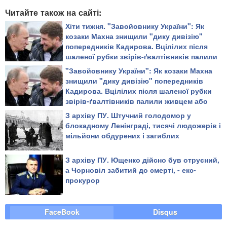
Читайте також на сайті:
Хіти тижня. "Завойовнику України": Як
козаки Махна знищили "дику дивізію"
попередників Кадирова. Вцілілих після
шаленої рубки звірів-ґвалтівників палили
живцем або повільно рубали на дрібні
"Завойовнику України": Як козаки Махна
шматки
знищили "дику дивізію" попередників
Кадирова. Вцілілих після шаленої рубки
звірів-ґвалтівників палили живцем або
повільно рубали на дрібні шматки
З архіву ПУ. Штучний голодомор у
блокадному Ленінграді, тисячі людожерів і
мільйони обдурених і загиблих
З архіву ПУ. Ющенко дійсно був отруєний,
а Чорновіл забитий до смерті, - екс-
прокурор
FaceBook
Disqus