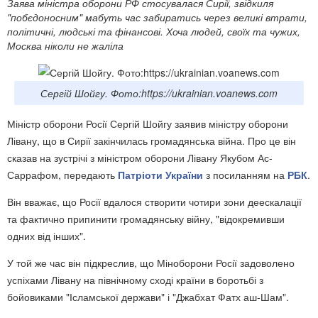
Заява міністра оборони РФ стосувалася Сирії, звідкиля
"побєдоносним" мабуть час забиратись через великі втрати,
політичні, людські та фінансові. Хоча людей, своїх та чужих,
Москва ніколи не жаліла
Сергій Шойгу. Фото:https://ukrainian.voanews.com
Міністр оборони Росії Сергій Шойгу заявив міністру оборони
Лівану, що в Сирії закінчилась громадянська війна. Про це він
сказав на зустрічі з міністром оборони Лівану Якубом Ас-
Саррафом, передають
Патріоти України
з посиланням на
РБК
.
Він вважає, що Росії вдалося створити чотири зони деескалації
та фактично припинити громадянську війну, "відокремивши
одних від інших".
У той же час він підкреслив, що Міноборони Росії задоволено
успіхами Лівану на північному сході країни в боротьбі з
бойовиками "Ісламської держави" і "Джабхат Фатх аш-Шам".