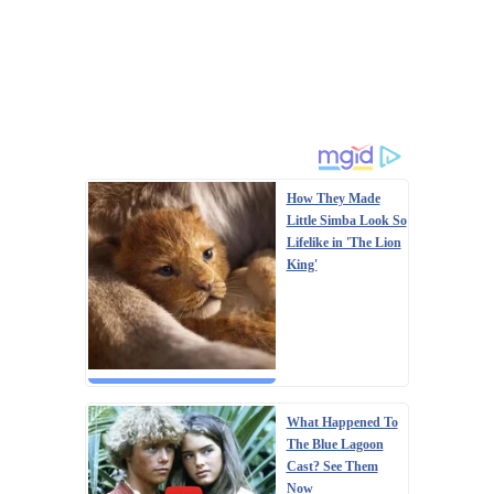
How They Made
Little Simba Look So
Lifelike in 'The Lion
King'
What Happened To
The Blue Lagoon
Cast? See Them
Now