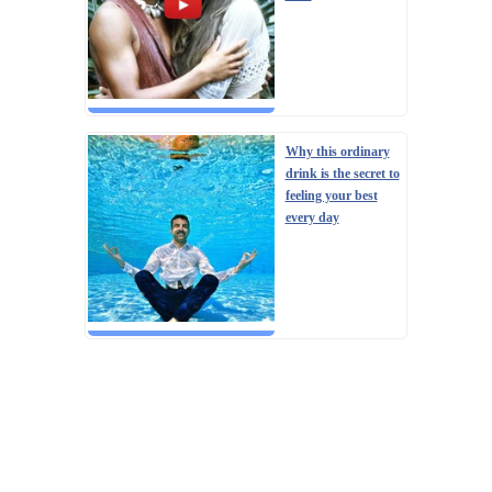
Why this ordinary
drink is the secret to
feeling your best
every day