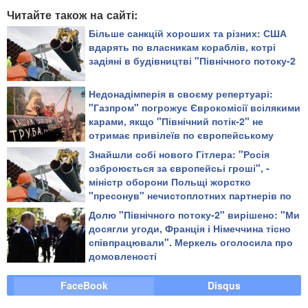
Читайте також на сайті:
​Більше санкцій хороших та різних: США
вдарять по власникам кораблів, котрі
задіяні в будівництві "Північного потоку-2
Недонадімперія в своєму репертуарі:
"Газпром" погрожує Єврокомісії всілякими
карами, якщо "Північний потік-2" не
отримає привілеїв по європейському
законодавству
Знайшли собі нового Гітлера: "Росія
озброюється за європейсьі гроші", -
міністр оборони Польщі жорстко
"пресонув" нечистоплотних партнерів по
ЄС та НАТО
Долю "Північного потоку-2" вирішено: "Ми
досягли угоди, Франція і Німеччина тісно
співпрацювали". Меркель оголосила про
домовленості
FaceBook
Disqus