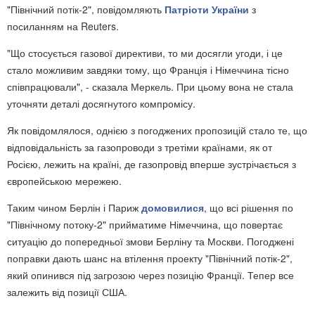
"Північний потік-2", повідомляють
Патріоти України
з
посиланням на Reuters.
"Що стосується газової директиви, то ми досягли угоди, і це
стало можливим завдяки тому, що Франція і Німеччина тісно
співпрацювали", - сказала Меркель. При цьому вона не стала
уточняти деталі досягнутого компромісу.
Як повідомлялося, однією з погоджених пропозицій стало те, що
відповідальність за газопроводи з третіми країнами, як от
Росією, лежить на країні, де газопровід вперше зустрічається з
європейською мережею.
Таким чином Берлін і Париж
домовилися
, що всі рішення по
"Північному потоку-2" прийматиме Німеччина, що повертає
ситуацію до попередньої змови Берліну та Москви. Погоджені
поправки дають шанс на втілення проекту "Північний потік-2",
який опинився під загрозою через позицію Франції. Тепер все
залежить від позиції США.