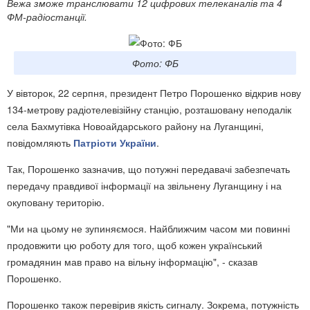
Вежа зможе транслювати 12 цифрових телеканалів та 4
ФМ-радіостанції.
Фото: ФБ
У вівторок, 22 серпня, президент Петро Порошенко відкрив нову
134-метрову радіотелевізійну станцію, розташовану неподалік
села Бахмутівка Новоайдарського району на Луганщині,
повідомляють
Патріоти України
.
Так, Порошенко зазначив, що потужні передавачі забезпечать
передачу правдивої інформації на звільнену Луганщину і на
окуповану територію.
"Ми на цьому не зупиняємося. Найближчим часом ми повинні
продовжити цю роботу для того, щоб кожен український
громадянин мав право на вільну інформацію", - сказав
Порошенко.
Порошенко також перевірив якість сигналу. Зокрема, потужність