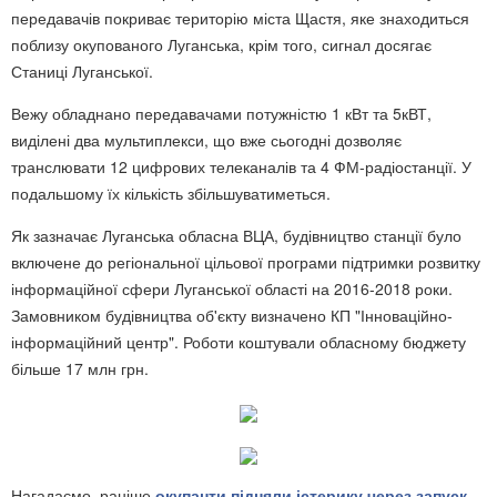
передавачів покриває територію міста Щастя, яке знаходиться
поблизу окупованого Луганська, крім того, сигнал досягає
Станиці Луганської.
Вежу обладнано передавачами потужністю 1 кВт та 5кВТ,
виділені два мультиплекси, що вже сьогодні дозволяє
транслювати 12 цифрових телеканалів та 4 ФМ-радіостанції. У
подальшому їх кількість збільшуватиметься.
Як зазначає Луганська обласна ВЦА, будівництво станції було
включене до регіональної цільової програми підтримки розвитку
інформаційної сфери Луганської області на 2016-2018 роки.
Замовником будівництва об'єкту визначено КП "Інноваційно-
інформаційний центр". Роботи коштували обласному бюджету
більше 17 млн грн.
Нагадаємо, раніше
окупанти підняли істерику через запуск