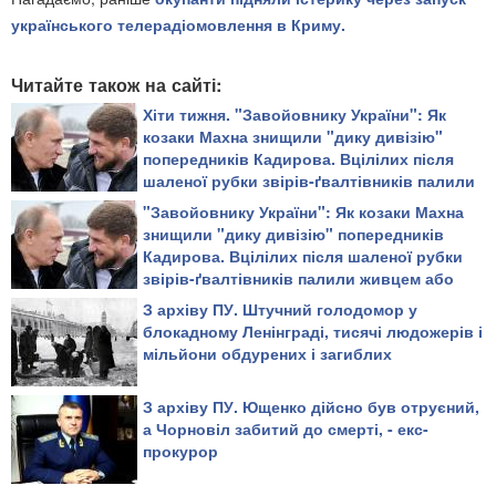
українського телерадіомовлення в Криму.
Читайте також на сайті:
Хіти тижня. "Завойовнику України": Як
козаки Махна знищили "дику дивізію"
попередників Кадирова. Вцілілих після
шаленої рубки звірів-ґвалтівників палили
живцем або повільно рубали на дрібні
"Завойовнику України": Як козаки Махна
шматки
знищили "дику дивізію" попередників
Кадирова. Вцілілих після шаленої рубки
звірів-ґвалтівників палили живцем або
повільно рубали на дрібні шматки
З архіву ПУ. Штучний голодомор у
блокадному Ленінграді, тисячі людожерів і
мільйони обдурених і загиблих
З архіву ПУ. Ющенко дійсно був отруєний,
а Чорновіл забитий до смерті, - екс-
прокурор