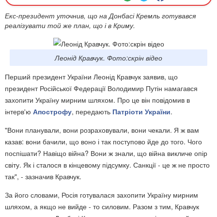
Екс-президент уточнив, що на Донбасі Кремль готувався
реалізувати той же план, що і в Криму.
Леонід Кравчук. Фото:скрін відео
Перший президент України Леонід Кравчук заявив, що
президент Російської Федерації Володимир Путін намагався
захопити Україну мирним шляхом. Про це він повідомив в
інтерв'ю
Апострофу
, передають
Патріоти України
.
"Вони планували, вони розраховували, вони чекали. Я ж вам
казав: вони бачили, що воно і так поступово йде до того. Чого
поспішати? Навіщо війна? Вони ж знали, що війна викличе опір
світу. Як і сталося в кінцевому підсумку. Санкції - це ж не просто
так", - зазначив Кравчук.
За його словами, Росія готувалася захопити Україну мирним
шляхом, а якщо не вийде - то силовим. Разом з тим, Кравчук