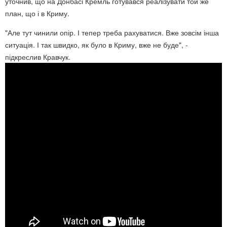
уточнив, що на Донбасі Кремль готувався реалізувати той же
план, що і в Криму.
"Але тут чинили опір. І тепер треба рахуватися. Вже зовсім інша
ситуація. І так швидко, як було в Криму, вже не буде", -
підкреслив Кравчук.