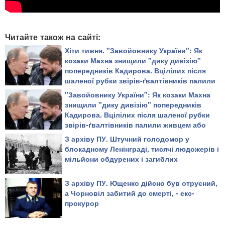
Читайте також на сайті:
Хіти тижня. "Завойовнику України": Як
козаки Махна знищили "дику дивізію"
попередників Кадирова. Вцілілих після
шаленої рубки звірів-ґвалтівників палили
живцем або повільно рубали на дрібні
"Завойовнику України": Як козаки Махна
шматки
знищили "дику дивізію" попередників
Кадирова. Вцілілих після шаленої рубки
звірів-ґвалтівників палили живцем або
повільно рубали на дрібні шматки
З архіву ПУ. Штучний голодомор у
блокадному Ленінграді, тисячі людожерів і
мільйони обдурених і загиблих
З архіву ПУ. Ющенко дійсно був отруєний,
а Чорновіл забитий до смерті, - екс-
прокурор