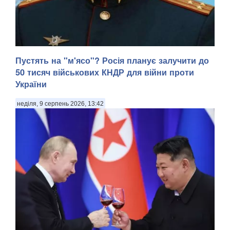
Пустять на "м'ясо"? Росія планує залучити до
50 тисяч військових КНДР для війни проти
України
неділя, 9 серпень 2026, 13:42
У Донецькій області українська армія ліквідувала
російського офіцера, полковника ЗС РФ Сергія Хвалова.
Ворожий військовий раніше двічі служив у Сирії, сприяючи
диктаторському режиму Башара Асада, передають
Патріоти України. Про це повідомив військовосл...