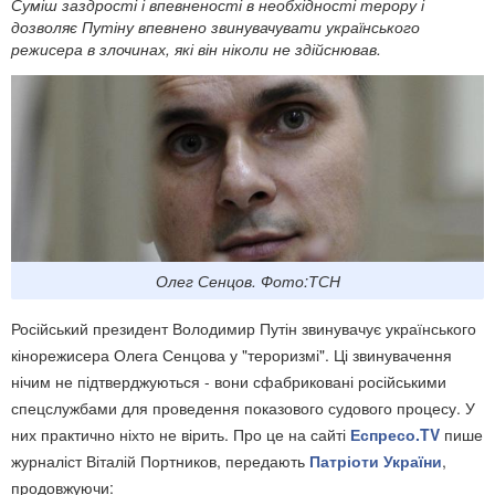
Суміш заздрості і впевненості в необхідності терору і
дозволяє Путіну впевнено звинувачувати українського
режисера в злочинах, які він ніколи не здійснював.
Олег Сенцов. Фото:ТСН
Російський президент Володимир Путін звинувачує українського
кінорежисера Олега Сенцова у "тероризмі". Ці звинувачення
нічим не підтверджуються - вони сфабриковані російськими
спецслужбами для проведення показового судового процесу. У
них практично ніхто не вірить. Про це на сайті
Еспресо.TV
пише
журналіст Віталій Портников, передають
Патріоти України
,
продовжуючи: