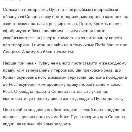
Скільки не повторюють Путін та інші російські і проросійські
обвинувачі Сенцова тезу про тероризм, міжнародна кампанія на
захист режисера тільки розширюється. Проте, Кремль не зміг
сфабрикувати більш реалістичні звинувачення проти
українського в'язня і вперто тримається за сміховинну версію
про тероризм. І питання навіть не в тому, чому Путін бреше про
Сенцова. А чому він бреше саме так.
Перша причина - Путіну нема чого протиставити міжнародному
праву, крім звинувачень у тероризмі. Він прекрасно знає, що
Крим - окупована його військами територія, що вона приєднана
до Росії всупереч міжнародному праву і зобов'язанням самої
Росії. Очевидна правота Сенцова і готовність українця
відстоювати цю правоту ціною життя доводять Путіна до сказу.
Це звичайна заздрість слабкої людини - нехай навіть наділеної
владою - до сильного духом. Коли Путін говорить про Сенцова,
видно, як сильно він йому заздрить.