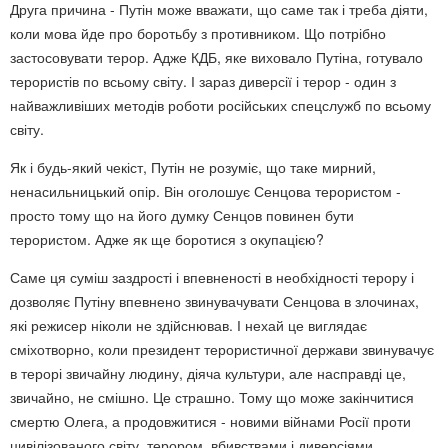
Друга причина - Путін може вважати, що саме так і треба діяти,
коли мова йде про боротьбу з противником. Що потрібно
застосовувати терор. Адже КДБ, яке виховало Путіна, готувало
терористів по всьому світу. І зараз диверсії і терор - один з
найважливіших методів роботи російських спецслужб по всьому
світу.
Як і будь-який чекіст, Путін не розуміє, що таке мирний,
ненасильницький опір. Він оголошує Сенцова терористом -
просто тому що на його думку Сенцов повинен бути
терористом. Адже як ще боротися з окупацією?
Саме ця суміш заздрості і впевненості в необхідності терору і
дозволяє Путіну впевнено звинувачувати Сенцова в злочинах,
які режисер ніколи не здійснював. І нехай це виглядає
сміхотворно, коли президент терористичної держави звинувачує
в терорі звичайну людину, діяча культури, але насправді це,
звичайно, не смішно. Це страшно. Тому що може закінчитися
смертю Олега, а продовжитися - новими війнами Росії проти
цивілізованого світу, терором, вбивствами і диверсіями.