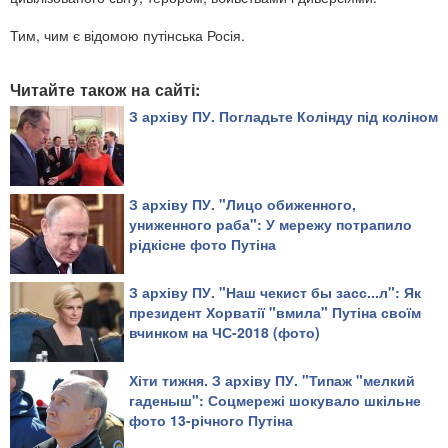
Тим, чим є відомою путінська Росія.
Читайте також на сайті:
З архіву ПУ. Погладьте Колінду під коліном
З архіву ПУ. "Лицо обиженного,
униженного раба": У мережу потрапило
рідкісне фото Путіна
З архіву ПУ. "Наш чекист бы засс...л": Як
президент Хорватії "вмила" Путіна своїм
вчинком на ЧС-2018 (фото)
Хіти тижня. З архіву ПУ. "Типаж "мелкий
гаденыш": Соцмережі шокувало шкільне
фото 13-річного Путіна