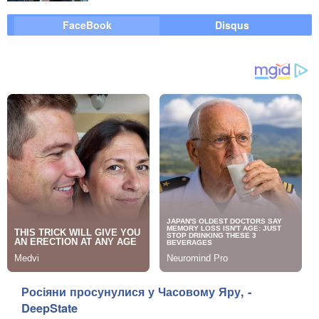
FaceBook
Disqus
Росіяни просунулися у Часовому Яру, -
DeepState