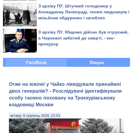
повільно рубали на дрібні шматки
З архіву ПУ. Штучний голодомор у
блокадному Ленінграді, тисячі людожерів і
мільйони обдурених і загиблих
З архіву ПУ. Ющенко дійсно був отруєний,
а Чорновіл забитий до смерті, - екс-
прокурор
FaceBook
Disqus
Отже на ювілеї у Чайко ліквідували принаймні
двох генералів? - Розслідувачі ідентифікували
особу таємно поховану на Троєкуріаському
кладовищі Москви
четвер, 6 серпень 2026, 22:53