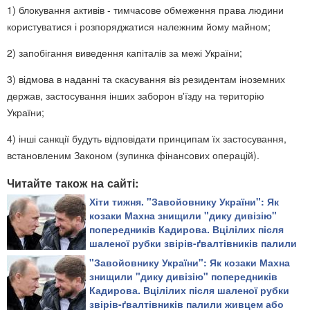
1) блокування активів - тимчасове обмеження права людини
користуватися і розпоряджатися належним йому майном;
2) запобігання виведення капіталів за межі України;
3) відмова в наданні та скасування віз резидентам іноземних
держав, застосування інших заборон в'їзду на територію
України;
4) інші санкції будуть відповідати принципам їх застосування,
встановленим Законом (зупинка фінансових операцій).
Читайте також на сайті:
Хіти тижня. "Завойовнику України": Як
козаки Махна знищили "дику дивізію"
попередників Кадирова. Вцілілих після
шаленої рубки звірів-ґвалтівників палили
живцем або повільно рубали на дрібні
"Завойовнику України": Як козаки Махна
шматки
знищили "дику дивізію" попередників
Кадирова. Вцілілих після шаленої рубки
звірів-ґвалтівників палили живцем або