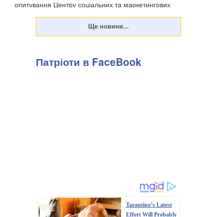
опитування Центру соціальних та маркетингових
досліджень "СОЦИС", передають Патріоти України. Т...
Патріоти в FaceBook
Tarantino’s Latest
Effort Will Probably