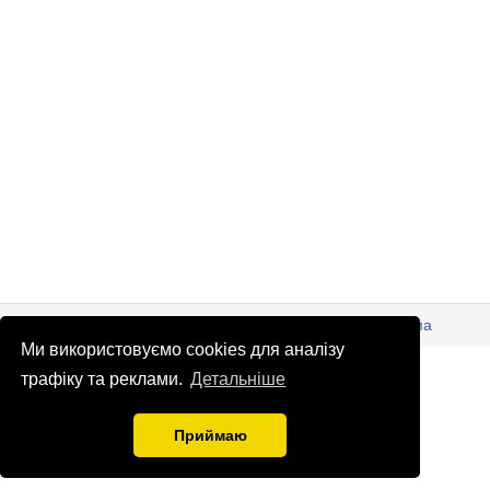
© Патріоти України 2026
Правова інформація
Реклама
Ми використовуємо cookies для аналізу
info
@
patrioty.org.ua
трафіку та реклами.
Детальніше
Приймаю