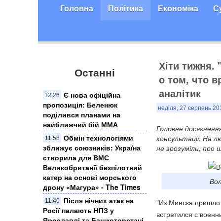
Головна
Політика
Економіка
С
Хіти тижня.
Останні
о том, что в
аналітик
Є нова офіційна
12:26
пропозиція: Беленюк
неділя, 27 серпень 20
поділився планами на
найближчий бій ММА
Головне досягненн
Обмін технологіями
консультації. На л
11:58
зближує союзників: Україна
не зрозуміли, про 
створила для ВМС
Великобританії безпілотний
катер на основі морського
Вол
дрону «Магура» - The Times
Після нічних атак на
11:40
"Из Минска пришло
Росії палають НПЗ у
встретился с военн
Ярославлі та Башкоторстані