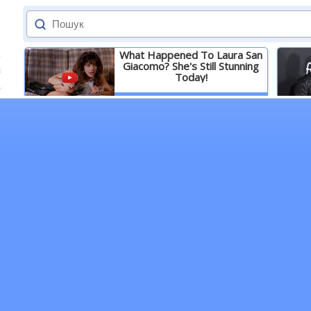
What Happened To Laura San
Giacomo? She's Still Stunning
Today!
Детальніше