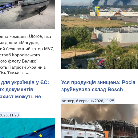
нна компанія Uforce, яка
кі дрони «Магура»,
ий безпілотний катер MV7,
отреб Королівського
кого флоту Великої
ють Патріоти України з
he Times. Нов...
У Ярославлі дрони атакували один з
для українців у ЄС:
Уся продукція знищена: Росія
найбільших нафтопереробних заводів 
Місцева влада заявила про «наймасо
их документів
зруйнувала склад Bosch
атаку» безпілотників на область. Про 
ахист можуть не
повідомив губернатор Ярославської о
четвер, 6 серпень 2026, 11:25
Михайло Євраєв, передають Патріот
України. . За с...
2026, 11:28