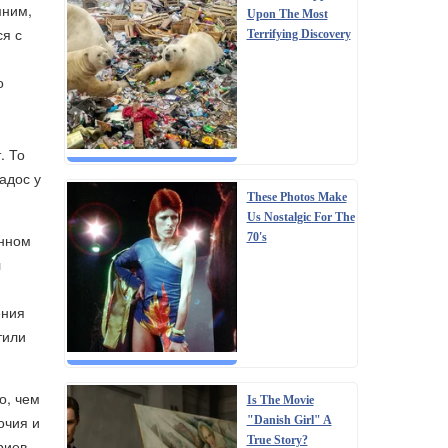
мним,
Upon The Most
ся с
Terrifying Discovery
о
. То
адос у
These Photos Make
Us Nostalgic For The
70's
анном
л
ения
тили
о, чем
Is The Movie
очия и
"Danish Girl" A
True Story?
риев