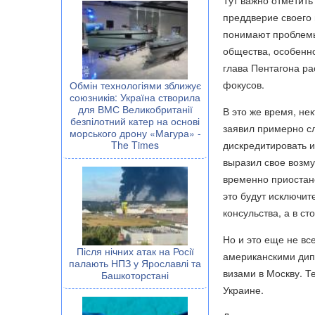
Тут важно отметить
преддверие своего 
понимают проблемы
общества, особенно
глава Пентагона ра
фокусов.
Обмін технологіями зближує
союзників: Україна створила
для ВМС Великобританії
В это же время, не
безпілотний катер на основі
заявил примерно сл
морського дрону «Магура» -
The Times
дискредитировать и
выразил свое возму
временно приостано
это будут исключит
консульства, а в ст
Но и это еще не вс
Після нічних атак на Росії
американскими дип
палають НПЗ у Ярославлі та
визами в Москву. Т
Башкоторстані
Украине.