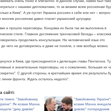
мекать очень тонко и элегантно. В данном случае, намек был тако
 играться с нашими дипломатами, то за визами всем россиянам бу
лько в Киев". А уж пустит Украина россиян к себе или нет – вопрос
о многим россиянам давно плачет украинский цугундер.
овке и прошли переговоры. Концовка их была так же выполнена в
ческом стиле. Главное достижение трехчасовой беседы – классик
оворились продолжать консультации. На человеческий язык это
и до чего не договорились и даже не поняли, о чем вообще можно
рнулся в Киев, где присоединится к делегации главы Пентагона. Ту
тивные и значительные переговоры, но к сожалению, большая их ч
секретно". С другой стороны, в кратчайшее время эти результаты б
 с линии фронта. Ждать осталось недолго".
а сайті:
іти тижня. "Завойовнику
"Завойовнику України"
країни": Як козаки Махна
козаки Махна знищили
нищили "дику дивізію"
дивізію" попередників