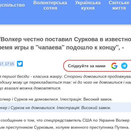
Волонтерська
Українська
Світське
успільство
сотня
кухня
життя
 "Волкер честно поставил Суркова в известн
ремя игры в "чапаева" подошло к концу", -
Twitter
17, 17:15
Слідкуйте за нами
я першої бесіди - класика жанру. Сторони домовилися продовжув
юдську мову це перекладається так: ні до чого не домовилися і на
що взагалі можна домовлятися.
кер і Сурков не домовилися. Ілюстрація: Високий замок.
 сообщение о том, что спецпредставитель США по Украине Волкер
ым преступником Сурковым, холуем военного преступника Путина.