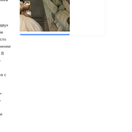
двух
ле
сто
нении
 В
е
а с
ь
ь
ии