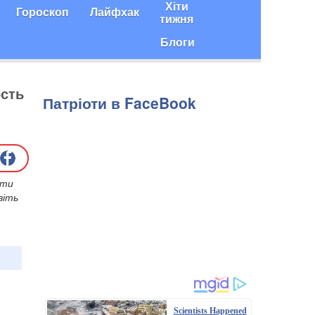
Хіти
Гороскоп
Лайфхак
тижня
Блоги
ость
Патріоти в FaceBook
ати
віть
Scientists Happened