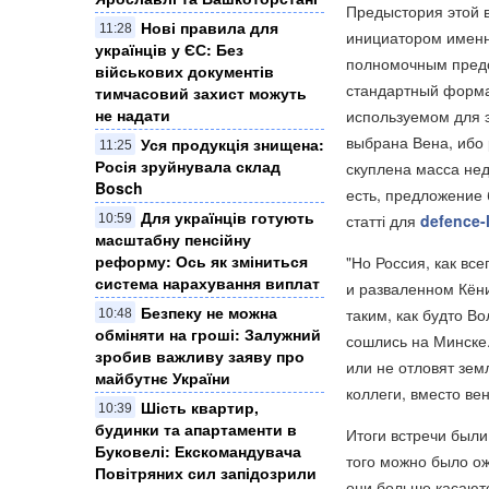
Предыстория этой в
Нові правила для
11:28
инициатором именн
українців у ЄС: Без
полномочным предст
військових документів
стандартный формат
тимчасовий захист можуть
не надати
используемом для э
выбрана Вена, ибо 
Уся продукція знищена:
11:25
Росія зруйнувала склад
скуплена масса не
Bosch
есть, предложение 
Для українців готують
статті для
defence-l
10:59
масштабну пенсійну
реформу: Ось як зміниться
"Но Россия, как вс
система нарахування виплат
и разваленном Кёни
Безпеку не можна
таким, как будто В
10:48
обміняти на гроші: Залужний
сошлись на Минске.
зробив важливу заяву про
или не отловят зем
майбутнє України
коллеги, вместо ве
Шість квартир,
10:39
будинки та апартаменти в
Итоги встречи был
Буковелі: Екскомандувача
того можно было о
Повітряних сил запідозрили
они больше касаютс