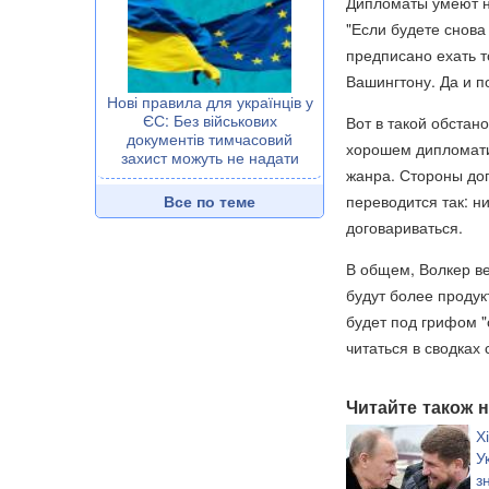
Дипломаты умеют на
"Если будете снова
предписано ехать то
Вашингтону. Да и п
Нові правила для українців у
ЄС: Без військових
Вот в такой обстан
документів тимчасовий
хорошем дипломати
захист можуть не надати
жанра. Стороны дог
Все по теме
переводится так: н
договариваться.
В общем, Волкер ве
будут более продук
будет под грифом "
читаться в сводках
Читайте також н
Х
У
з