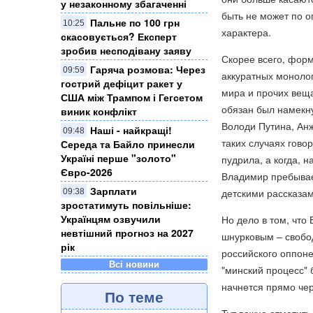
у незаконному збагаченні
быть не может по о
Пальне по 100 грн
10:25
характера.
скасовується? Експерт
зробив несподівану заяву
Скорее всего, форм
Гаряча розмова: Через
09:59
аккуратных монолог
гострий дефіцит ракет у
мира и прочих веща
США між Трампом і Гегсетом
обязан был намекну
виник конфлікт
Володи Путина, Ан
Наші - найкращі!
09:48
таких случаях гово
Середа та Байло принесли
Україні перше "золото"
пудрила, а когда, н
Євро-2026
Владимир пребывает
Зарплати
детскими рассказам
09:38
зростатимуть повільніше:
Українцям озвучили
Но дело в том, что 
невтішний прогноз на 2027
шнурковым – свобод
рік
российского оппоне
Всі новини
"минский процесс" 
начнется прямо чер
По теме