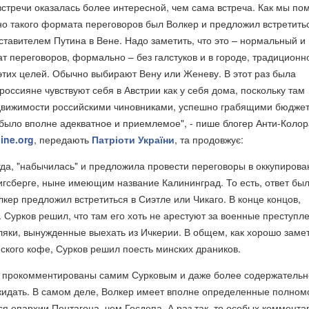
стречи оказалась более интересной, чем сама встреча. Как мы по
о такого формата переговоров был Волкер и предложил встретить
авителем Путина в Вене. Надо заметить, что это – нормальный и
 переговоров, формально – без галстуков и в городе, традиционн
тих целей. Обычно выбирают Вену или Женеву. В этот раз была
россияне чувствуют себя в Австрии как у себя дома, поскольку там
движимости российскими чиновниками, успешно грабящими бюджет
было вполне адекватное и приемлемое", - пише блогер Анти-Колор
ine.org
, передають
Патріоти України
, та продовжує:
егда, "набычилась" и предложила провести переговоры в оккупиров
гсберге, ныне имеющим название Калининград. То есть, ответ бы
олкер предложил встретиться в Сиэтле или Чикаго. В конце концов,
 Сурков решил, что там его хоть не арестуют за военные преступл
ляки, вынужденные выехать из Ичкерии. В общем, как хорошо заме
нского кофе, Сурков решил поесть минских драников.
и прокомментированы самим Сурковым и даже более содержательн
жидать. В самом деле, Волкер имеет вполне определенные полном
я епархии Пентагона, чем Госдепа. А раз так, то особых коммента