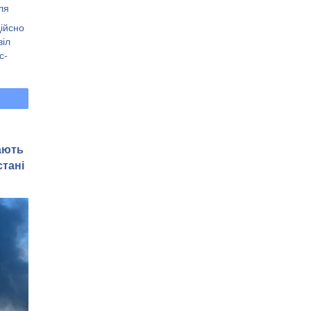
ля
ійсно
о
віл
с-
лають
тані