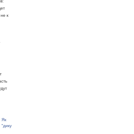
в:
дет
 не к
а
т
асть
удут
: Як
 "дику