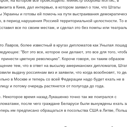
 фон, на котором все происходило. Министр обороны Мэттис, в
визита в Киев, дал интервью, в котором заявил о том, что Штаты
 Украины и готовы ей помочь на пути выстраивания демократичес
, в период нарушения Россией территориальной целостности. То е
сставил все по своим местам, и сделал это без помпы или театрал
кто Лавров, более известный в кругах дипломатов как Унылая лошад
едующее: "Вот это все, которое они делают, это все для того, чтоб
 принести цветную революцию". Короче говоря, он таким образом
щение тем, что в ответ на высылку американских дипломатов, Шта
вили выдачу россиянам виз и заявили, что когда возобновят, то де
ельно в Москве и теперь со всей Федерации надо будет ехать не в
олицу и потому очередь растянется от полугода до года.
е. Некоторое время назад Лукашенко точно так же поигрался с
ломатами, после чего граждане Беларуси были вынуждены ехать з
еперь им предписано обращаться в посольства США в Литве, Поль