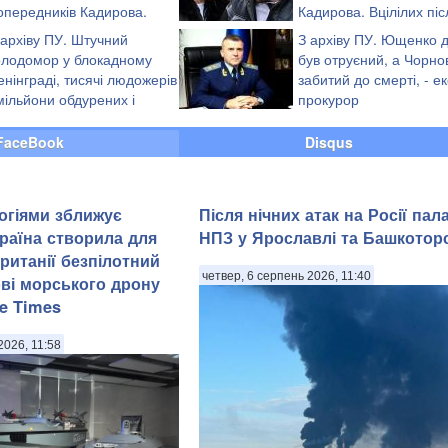
опередників Кадирова.
Кадирова. Вцілілих піс
цілілих після шаленої
шаленої рубки звірів-
 архіву ПУ. Штучний
З архіву ПУ. Ющенко д
вників палили живцем або
ґвалтівників палили живцем або повільн
олодомор у блокадному
був отруєний, а Чорно
 дрібні шматки
рубали на дрібні шматки
енінграді, тисячі людожерів
забитий до смерті, - ек
 мільйони обдурених і
прокурор
агиблих
FaceBook
Disqus
огіями зближує
Після нічних атак на Росії па
країна створила для
НПЗ у Ярославлі та Башкоторс
итанії безпілотний
четвер, 6 серпень 2026, 11:40
ові морського дрону
he Times
2026, 11:58