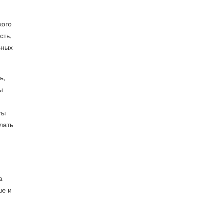
кого
сть,
ьных
ь,
ы
ты
лать
а
ше и