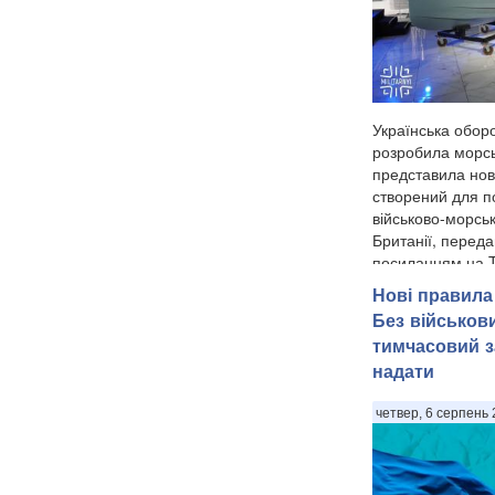
Українська оборо
розробила морсь
представила нов
створений для п
військово-морсь
Британії, переда
посиланням на T
Нові правила 
Без військов
тимчасовий з
надати
четвер, 6 серпень 