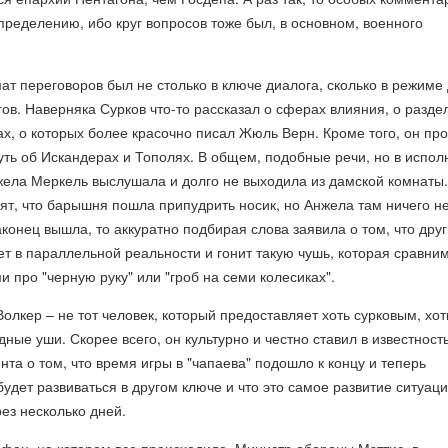
пределению, ибо круг вопросов тоже был, в основном, военного
ат переговоров был не столько в ключе диалога, сколько в режиме 
ов. Наверняка Сурков что-то рассказал о сферах влияния, о разде
х, о которых более красочно писал Жюль Верн. Кроме того, он про
ть об Искандерах и Тополях. В общем, подобные речи, но в испол
жела Меркель выслушала и долго не выходила из дамской комнаты.
рят, что барышня пошла припудрить носик, но Анжела там ничего н
аконец вышла, то аккуратно подбирая слова заявила о том, что друг
 в параллельной реальности и гонит такую чушь, которая сравним
и про "черную руку" или "гроб на семи колесиках".
Волкер – не тот человек, который предоставляет хоть сурковым, хот
ные уши. Скорее всего, он культурно и честно ставил в известност
нта о том, что время игры в "чапаева" подошло к концу и теперь
будет развиваться в другом ключе и что это самое развитие ситуац
ез несколько дней.