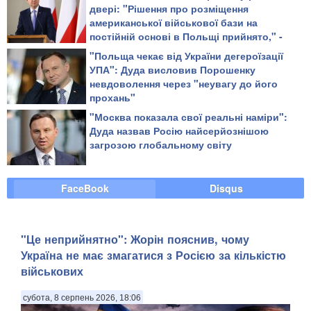
двері: "Рішення про розміщення
американської військової бази на
постійній основі в Польщі прийнято," -
Анджей Дуда
"Польща чекає від України дегероїзації
УПА": Дуда висловив Порошенку
невдоволення через "неувагу до його
прохань"
"Москва показала свої реальні наміри":
Дуда назвав Росію найсерйознішою
загрозою глобальному світу
FaceBook
Disqus
"Це неприйнятно": Жорін пояснив, чому
Україна не має змагатися з Росією за кількістю
військових
субота, 8 серпень 2026, 18:06