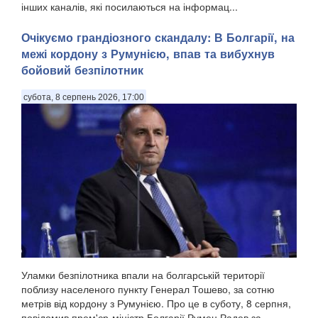
інших каналів, які посилаються на інформац...
Очікуємо грандіозного скандалу: В Болгарії, на
межі кордону з Румунією, впав та вибухнув
бойовий безпілотник
субота, 8 серпень 2026, 17:00
Уламки безпілотника впали на болгарській території
поблизу населеного пункту Генерал Тошево, за сотню
метрів від кордону з Румунією. Про це в суботу, 8 серпня,
повідомив прем'єр-міністр Болгарії Румен Радев за