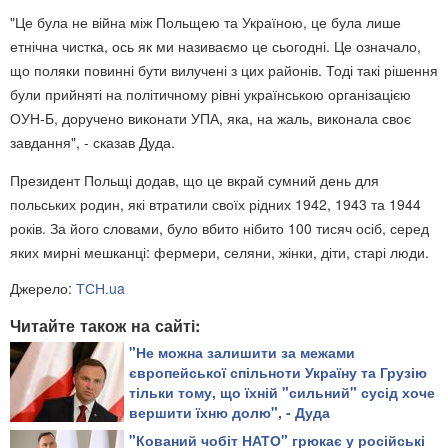
"Це була не війна між Польщею та Україною, це була лише
етнічна чистка, ось як ми називаємо це сьогодні. Це означало,
що поляки повинні бути вилучені з цих районів. Тоді такі рішення
були прийняті на політичному рівні українською організацією
ОУН-Б, доручено виконати УПА, яка, на жаль, виконала своє
завдання", - сказав Дуда.
Президент Польщі додав, що це вкрай сумний день для
польських родин, які втратили своїх рідних 1942, 1943 та 1944
років. За його словами, було вбито нібито 100 тисяч осіб, серед
яких мирні мешканці: фермери, селяни, жінки, діти, старі люди.
Джерело:
ТСН.ua
Читайте також на сайті:
"Не можна залишити за межами
європейської спільноти Україну та Грузію
тільки тому, що їхній "сильний" сусід хоче
вершити їхню долю", - Дуда
"Кований чобіт НАТО" грюкає у російські