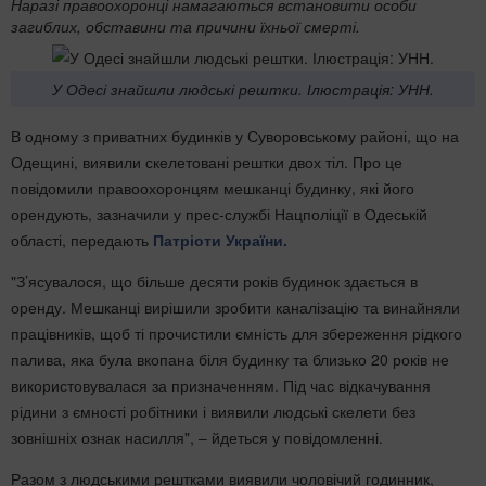
Наразі правоохоронці намагаються встановити особи
загиблих, обставини та причини їхньої смерті.
У Одесі знайшли людські рештки. Ілюстрація: УНН.
В одному з приватних будинків у Суворовському районі, що на
Одещині, виявили скелетовані рештки двох тіл. Про це
повідомили правоохоронцям мешканці будинку, які його
орендують, зазначили у прес-службі Нацполіції в Одеській
області, передають
Патріоти України.
"З’ясувалося, що більше десяти років будинок здається в
оренду. Мешканці вирішили зробити каналізацію та винайняли
працівників, щоб ті прочистили ємність для збереження рідкого
палива, яка була вкопана біля будинку та близько 20 років не
використовувалася за призначенням. Під час відкачування
рідини з ємності робітники і виявили людські скелети без
зовнішніх ознак насилля", – йдеться у повідомленні.
Разом з людськими рештками виявили чоловічий годинник,