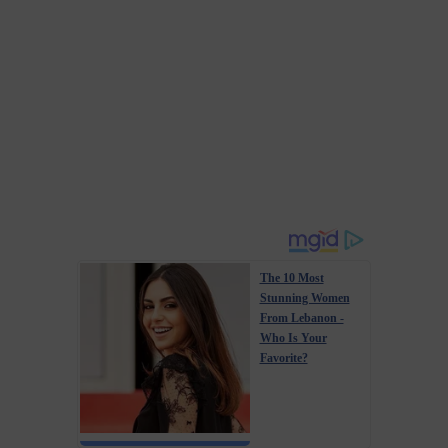
The 10 Most
Stunning Women
From Lebanon -
Who Is Your
Favorite?