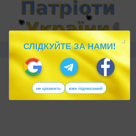
×
СЛІДКУЙТЕ ЗА НАМИ!
не цікавить
вже підписаний