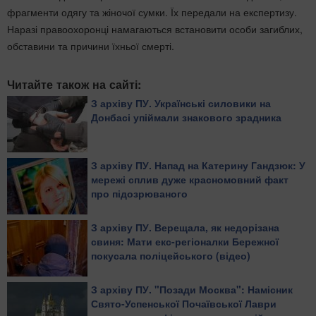
фрагменти одягу та жіночої сумки. Їх передали на експертизу.
Наразі правоохоронці намагаються встановити особи загиблих,
обставини та причини їхньої смерті.
Читайте також на сайті:
З архіву ПУ. Українські силовики на
Донбасі упіймали знакового зрадника
З архіву ПУ. Напад на Катерину Гандзюк: У
мережі сплив дуже красномовний факт
про підозрюваного
З архіву ПУ. Верещала, як недорізана
свиня: Мати екс-регіоналки Бережної
покусала поліцейського (відео)
З архіву ПУ. "Позади Москва": Намісник
Свято-Успенської Почаївської Лаври