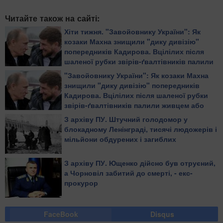
Читайте також на сайті:
Хіти тижня. "Завойовнику України": Як
козаки Махна знищили "дику дивізію"
попередників Кадирова. Вцілілих після
шаленої рубки звірів-ґвалтівників палили
живцем або повільно рубали на дрібні
"Завойовнику України": Як козаки Махна
шматки
знищили "дику дивізію" попередників
Кадирова. Вцілілих після шаленої рубки
звірів-ґвалтівників палили живцем або
повільно рубали на дрібні шматки
З архіву ПУ. Штучний голодомор у
блокадному Ленінграді, тисячі людожерів і
мільйони обдурених і загиблих
З архіву ПУ. Ющенко дійсно був отруєний,
а Чорновіл забитий до смерті, - екс-
прокурор
FaceBook
Disqus