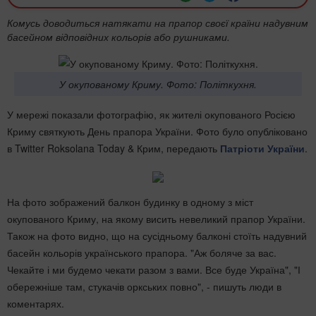
Комусь доводиться натякати на прапор своєї країни надувним
басейном відповідних кольорів або рушниками.
У окупованому Криму. Фото: Політкухня.
У мережі показали фотографію, як жителі окупованого Росією
Криму святкують День прапора України. Фото було опубліковано
в Twitter Roksolana Today & Крим, передають
Патріоти України
.
На фото зображений балкон будинку в одному з міст
окупованого Криму, на якому висить невеликий прапор України.
Також на фото видно, що на сусідньому балконі стоїть надувний
басейн кольорів українського прапора. "Аж боляче за вас.
Чекайте і ми будемо чекати разом з вами. Все буде Україна", "І
обережніше там, стукачів оркських повно", - пишуть люди в
коментарях.