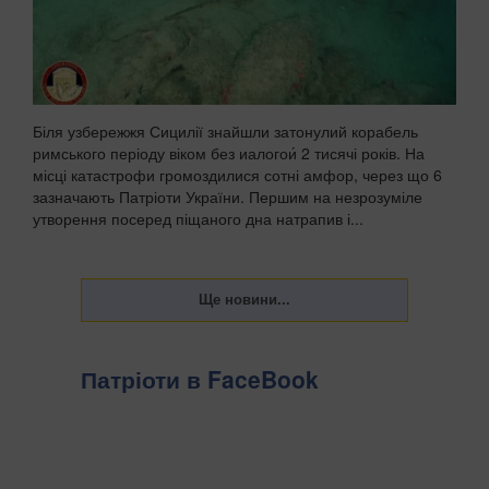
Біля узбережжя Сицилії знайшли затонулий корабель
римського періоду віком без иалогои́ 2 тисячі років. На
місці катастрофи громоздилися сотні амфор, через що 6
зазначають Патріоти України. Першим на незрозуміле
утворення посеред піщаного дна натрапив і...
Патріоти в FaceBook