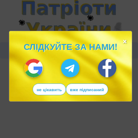
×
СЛІДКУЙТЕ ЗА НАМИ!
не цікавить
вже підписаний