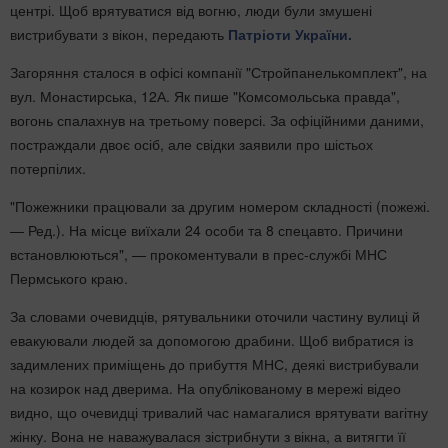
центрі. Щоб врятуватися від вогню, люди були змушені
вистрибувати з вікон, передають
Патріоти України.
Загоряння сталося в офісі компанії "Стройпанелькомплект", на
вул. Монастирська, 12А. Як пише "Комсомольська правда",
вогонь спалахнув на третьому поверсі. За офіційними даними,
постраждали двоє осіб, але свідки заявили про шістьох
потерпілих.
"Пожежники працювали за другим номером складності (пожежі.
— Ред.). На місце виїхали 24 особи та 8 спецавто. Причини
встановлюються", — прокоментували в прес-службі МНС
Пермського краю.
За словами очевидців, рятувальники оточили частину вулиці й
евакуювали людей за допомогою драбини. Щоб вибратися із
задимлених приміщень до прибуття МНС, деякі вистрибували
на козирок над дверима. На опублікованому в мережі відео
видно, що очевидці тривалий час намагалися врятувати вагітну
жінку. Вона не наважувалася зістрибнути з вікна, а витягти її