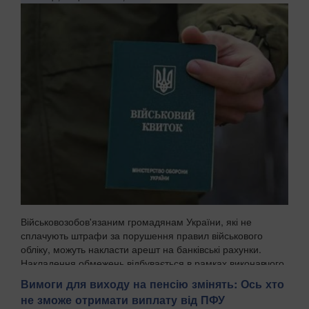
Військовозобов'язаним громадянам України, які не
сплачують штрафи за порушення правил військового
обліку, можуть накласти арешт на банківські рахунки.
Накладення обмежень відбувається в рамках виконавчого
провадження, і цей механізм уже закріплений у ч...
Вимоги для виходу на пенсію змінять: Ось хто
не зможе отримати виплату від ПФУ