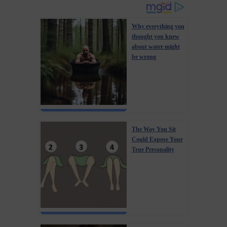
Why everything you
thought you knew
about water might
be wrong
The Way You Sit
Could Expose Your
True Personality