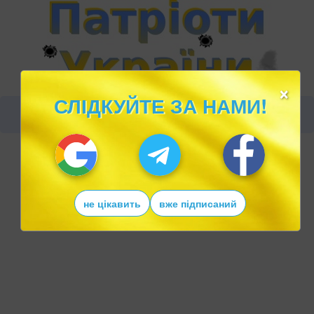
×
СЛІДКУЙТЕ ЗА НАМИ!
не цікавить
вже підписаний