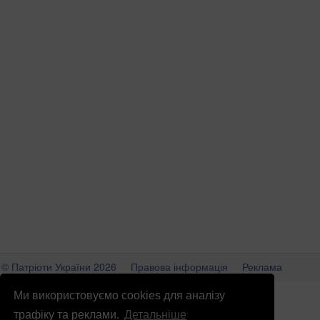
© Патріоти України 2026
Правова інформація
Реклама
info
@
patrioty.org.ua
Ми використовуємо cookies для аналізу
трафіку та реклами.
Детальніше