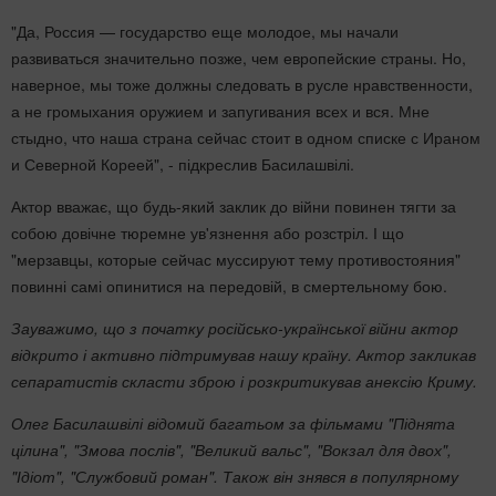
"Да, Россия — государство еще молодое, мы начали
развиваться значительно позже, чем европейские страны. Но,
наверное, мы тоже должны следовать в русле нравственности,
а не громыхания оружием и запугивания всех и вся. Мне
стыдно, что наша страна сейчас стоит в одном списке с Ираном
и Северной Кореей", - підкреслив Басилашвілі.
Актор вважає, що будь-який заклик до війни повинен тягти за
собою довічне тюремне ув'язнення або розстріл. І що
"мерзавцы, которые сейчас муссируют тему противостояния"
повинні самі опинитися на передовій, в смертельному бою.
Зауважимо, що з початку російсько-української війни актор
відкрито і активно підтримував нашу країну. Актор закликав
сепаратистів скласти зброю і розкритикував анексію Криму.
Олег Басилашвілі відомий багатьом за фільмами "Піднята
цілина", "Змова послів", "Великий вальс", "Вокзал для двох",
"Ідіот", "Службовий роман". Також він знявся в популярному