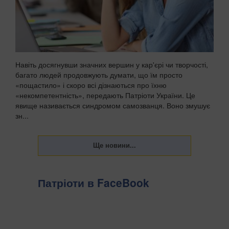
Навіть досягнувши значних вершин у кар'єрі чи творчості,
багато людей продовжують думати, що їм просто
«пощастило» і скоро всі дізнаються про їхню
«некомпетентність», передають Патріоти України. Це
явище називається синдромом самозванця. Воно змушує
зн...
Патріоти в FaceBook