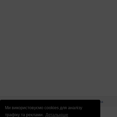
© Патріоти України 2026
Правова інформація
Реклама
Ми використовуємо cookies для аналізу
info
@
patrioty.org.ua
трафіку та реклами.
Детальніше