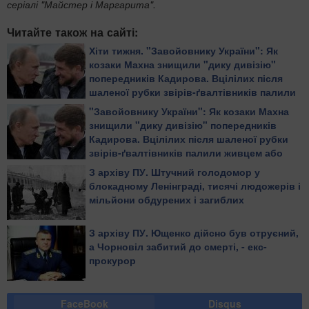
серіалі "Майстер і Маргарита".
Читайте також на сайті:
Хіти тижня. "Завойовнику України": Як
козаки Махна знищили "дику дивізію"
попередників Кадирова. Вцілілих після
шаленої рубки звірів-ґвалтівників палили
живцем або повільно рубали на дрібні
"Завойовнику України": Як козаки Махна
шматки
знищили "дику дивізію" попередників
Кадирова. Вцілілих після шаленої рубки
звірів-ґвалтівників палили живцем або
повільно рубали на дрібні шматки
З архіву ПУ. Штучний голодомор у
блокадному Ленінграді, тисячі людожерів і
мільйони обдурених і загиблих
З архіву ПУ. Ющенко дійсно був отруєний,
а Чорновіл забитий до смерті, - екс-
прокурор
FaceBook
Disqus