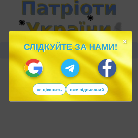
×
СЛІДКУЙТЕ ЗА НАМИ!
не цікавить
вже підписаний