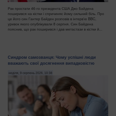
Рак простати 46-го президента США Джо Байдена
поширився на кістки і спричиняє йому сильний біль. Про
це його син Гантер Байден розповів в інтерв'ю BBC,
уривок якого опублікували 8 серпня. Син Байдена
пояснив, що рак поширився і дав метастази в кістки й...
Синдром самозванця: Чому успішні люди
вважають свої досягнення випадковістю
неділя, 9 серпень 2026, 10:38