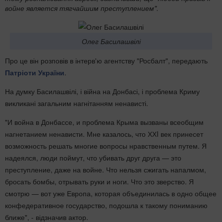
войне является тягчайшим преступлением".
Олег Басилашвілі
Про це він розповів в інтерв'ю агентству "Росбалт", передають
Патріоти України
.
На думку Басилашвілі, і війна на Донбасі, і проблема Криму
викликані загальним нагнітанням ненависті.
"И война в Донбассе, и проблема Крыма вызваны всеобщим
нагнетанием ненависти. Мне казалось, что ХХI век принесет
возможность решать многие вопросы нравственным путем. Я
надеялся, люди поймут, что убивать друг друга — это
преступление, даже на войне. Что нельзя сжигать напалмом,
бросать бомбы, отрывать руки и ноги. Что это зверство. Я
смотрю — вот уже Европа, которая объединилась в одно общее
конфедеративное государство, подошла к такому пониманию
ближе", - відзначив актор.