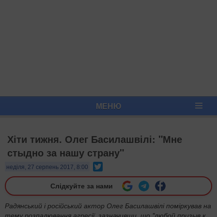
МЕНЮ
Хіти тижня. Олег Басилашвілі: "Мне
стыдно за нашу страну"
Twitter
неділя, 27 серпень 2017, 8:00
Слідкуйте за нами
Радянський і російський актор Олег Басилашвілі поміркував на
тему розпалювання агресії, зазначивши, що "любой призыв к