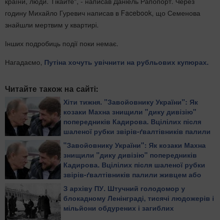
країни, люди. Тікайте", - написав Даніель Рапопорт. Через
годину Михайло Гуревич написав в Facebook, що Семенова
знайшли мертвим у квартирі.
Інших подробиць події поки немає.
Нагадаємо,
Путіна хочуть увічнити на рубльових купюрах.
Читайте також на сайті:
Хіти тижня. "Завойовнику України": Як
козаки Махна знищили "дику дивізію"
попередників Кадирова. Вцілілих після
шаленої рубки звірів-ґвалтівників палили
живцем або повільно рубали на дрібні
"Завойовнику України": Як козаки Махна
шматки
знищили "дику дивізію" попередників
Кадирова. Вцілілих після шаленої рубки
звірів-ґвалтівників палили живцем або
повільно рубали на дрібні шматки
З архіву ПУ. Штучний голодомор у
блокадному Ленінграді, тисячі людожерів і
мільйони обдурених і загиблих