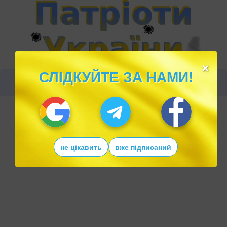
×
СЛІДКУЙТЕ ЗА НАМИ!
не цікавить
вже підписаний