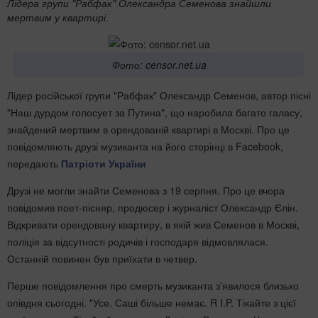
Лідера групи "Рабфак" Олександра Семенова знайшли
мертвим у квартирі.
Фото: censor.net.ua
Лідер російської групи "Рабфак" Олександр Семенов, автор пісні
"Наш дурдом голосует за Путина", що наробила багато галасу,
знайдений мертвим в орендованій квартирі в Москві. Про це
повідомляють друзі музиканта на його сторінці в Facebook,
передають
Патріоти України
Друзі не могли знайти Семенова з 19 серпня. Про це вчора
повідомив поет-пісняр, продюсер і журналіст Олександр Єлін.
Відкривати орендовану квартиру, в якій жив Семенов в Москві,
поліція за відсутності родичів і господаря відмовлялася.
Останній повинен був приїхати в четвер.
Перше повідомлення про смерть музиканта з'явилося близько
опівдня сьогодні. "Усе. Саші більше немає. R I.P. Тікайте з цієї