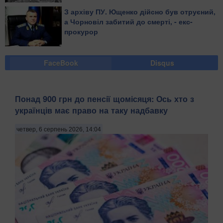
З архіву ПУ. Ющенко дійсно був отруєний,
а Чорновіл забитий до смерті, - екс-
прокурор
FaceBook
Disqus
Понад 900 грн до пенсії щомісяця: Ось хто з
українців має право на таку надбавку
четвер, 6 серпень 2026, 14:04