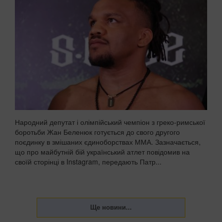
Народний депутат і олімпійський чемпіон з греко-римської
боротьби Жан Беленюк готується до свого другого
поєдинку в змішаних єдиноборствах ММА. Зазначається,
що про майбутній бій український атлет повідомив на
своїй сторінці в Instagram, передають Патр...