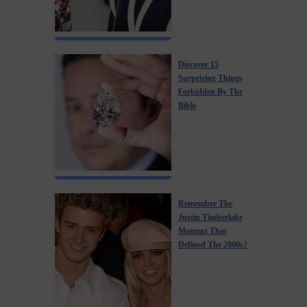
Discover 15
Surprising Things
Forbidden By The
Bible
Remember The
Justin Timberlake
Moment That
Defined The 2000s?