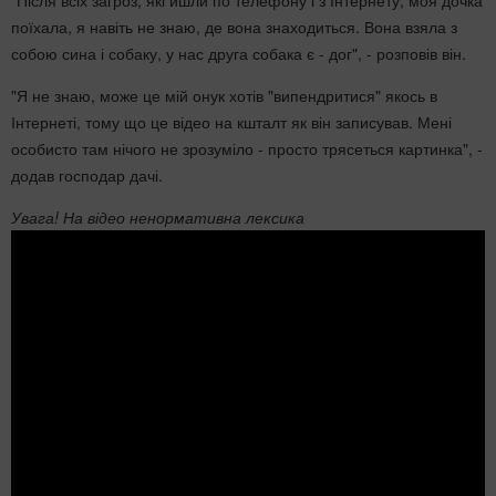
"Після всіх загроз, які йшли по телефону і з Інтернету, моя дочка
поїхала, я навіть не знаю, де вона знаходиться. Вона взяла з
собою сина і собаку, у нас друга собака є - дог", - розповів він.
"Я не знаю, може це мій онук хотів "випендритися" якось в
Інтернеті, тому що це відео на кшталт як він записував. Мені
особисто там нічого не зрозуміло - просто трясеться картинка", -
додав господар дачі.
Увага! На відео ненормативна лексика