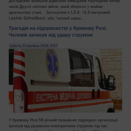
дослідники знайшли рідкісний німецький торпедний катер
часів Другої світової війни, який зберігся у майже
ідеальному стані. . Затонулим є LS 6, 12,5-метровий
Leichte Schnellboot, або "легкий швид...
Трагедія на підприємстві у Кривому Розі:
Чоловік загинув від удару струмом
субота, 8 серпень 2026, 8:57
У Кривому Розі 58-річний працівник підрядної організації
загинув від ураження електричним струмом під час