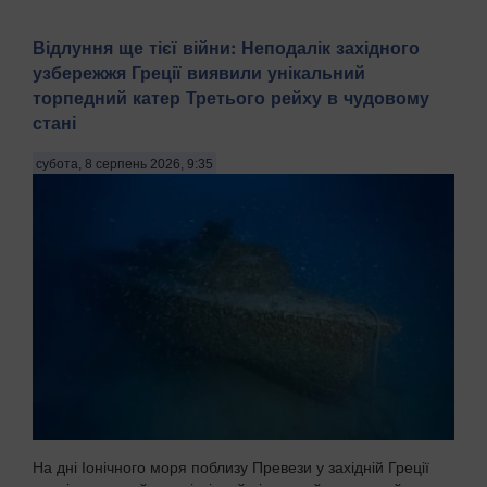
Відлуння ще тієї війни: Неподалік західного
узбережжя Греції виявили унікальний
торпедний катер Третього рейху в чудовому
стані
субота, 8 серпень 2026, 9:35
На дні Іонічного моря поблизу Превези у західній Греції