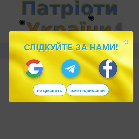
×
СЛІДКУЙТЕ ЗА НАМИ!
не цікавить
вже підписаний