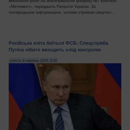
виконання робіт на збагачувальній фабриці №1 компанії
«Метінвест», передають Патріоти України. За
попередньою інформацією, чоловік отримав смертел...
Російська еліта боїться ФСБ: Спецслужба
Путіна нібито виходить з-під контролю
субота, 8 серпень 2026, 8:39