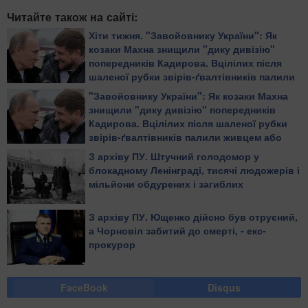
Читайте також на сайті:
Хіти тижня. "Завойовнику України": Як
козаки Махна знищили "дику дивізію"
попередників Кадирова. Вцілілих після
шаленої рубки звірів-ґвалтівників палили
живцем або повільно рубали на дрібні
"Завойовнику України": Як козаки Махна
шматки
знищили "дику дивізію" попередників
Кадирова. Вцілілих після шаленої рубки
звірів-ґвалтівників палили живцем або
повільно рубали на дрібні шматки
З архіву ПУ. Штучний голодомор у
блокадному Ленінграді, тисячі людожерів і
мільйони обдурених і загиблих
З архіву ПУ. Ющенко дійсно був отруєний,
а Чорновіл забитий до смерті, - екс-
прокурор
FaceBook
Disqus