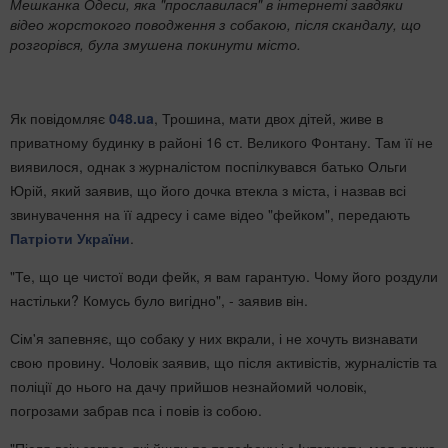
Мешканка Одеси, яка "прославилася" в інтернеті завдяки
відео жорстокого поводження з собакою, після скандалу, що
розгорівся, була змушена покинути місто.
Як повідомляє
048.ua
, Трошина, мати двох дітей, живе в
приватному будинку в районі 16 ст. Великого Фонтану. Там її не
виявилося, однак з журналістом поспілкувався батько Ольги
Юрій, який заявив, що його дочка втекла з міста, і назвав всі
звинувачення на її адресу і саме відео "фейком", передають
Патріоти України
.
"Те, що це чистої води фейк, я вам гарантую. Чому його роздули
настільки? Комусь було вигідно", - заявив він.
Сім'я запевняє, що собаку у них вкрали, і не хочуть визнавати
свою провину. Чоловік заявив, що після активістів, журналістів та
поліції до нього на дачу прийшов незнайомий чоловік,
погрозами забрав пса і повів із собою.