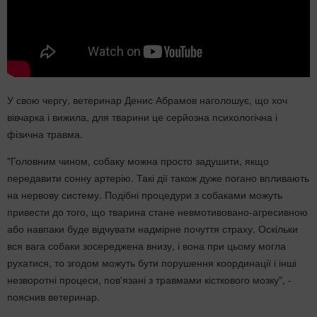
У свою чергу, ветеринар Денис Абрамов наголошує, що хоч
вівчарка і вижила, для тварини це серйозна психологічна і
фізична травма.
"Головним чином, собаку можна просто задушити, якщо
передавити сонну артерію. Такі дії також дуже погано впливають
на нервову систему. Подібні процедури з собаками можуть
привести до того, що тварина стане невмотивовано-агресивною
або навпаки буде відчувати надмірне почуття страху. Оскільки
вся вага собаки зосереджена внизу, і вона при цьому могла
рухатися, то згодом можуть бути порушення координації і інші
незворотні процеси, пов'язані з травмами кісткового мозку", -
пояснив ветеринар.