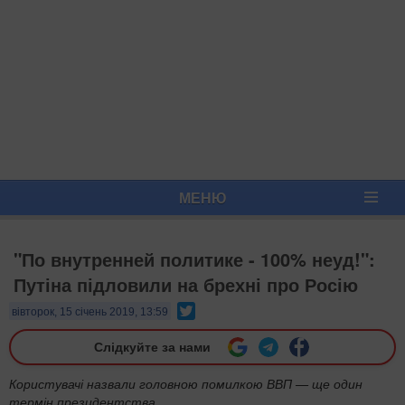
МЕНЮ
"По внутренней политике - 100% неуд!":
Путіна підловили на брехні про Росію
Twitter
вівторок, 15 січень 2019, 13:59
Слідкуйте за нами
Користувачі назвали головною помилкою ВВП — ще один
термін президентства.