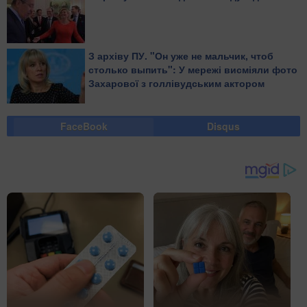
З архіву ПУ. "Он уже не мальчик, чтоб
столько выпить": У мережі висміяли фото
Захарової з голлівудським актором
FaceBook
Disqus