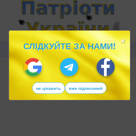
×
СЛІДКУЙТЕ ЗА НАМИ!
не цікавить
вже підписаний