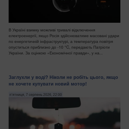
В Україні взимку можливі тривалі відключення
електроенергії, якщо Росія здійснюватиме масовані удари
по енергетичній інфраструктурі, а температура повітря
опуститься приблизно до -10 °C, передають Патріоти
України. За оцінкою «Економічної правди», у на...
Заглухли у воді? Ніколи не робіть цього, якщо
не хочете купувати новий мотор!
п’ятниця, 7 серпень 2026, 22:00