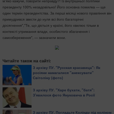
м'яко кажучи, говорити неправду?! Із внутрішньої політики
президенту 100% незадовільно! Його основна помилка — ще
один термін президентства. За перші місяці нового правління він
примудрився звести до нуля всі його багаторічні
досягнення","Те, що діється у країні, його хвилює тільки в
контексті утримання влади, особистого збагачення і
самозбереження", — зазначили вони.
Читайте також на сайті:
З архіву ПУ. "Русская красавица": Як
росіяни намагалися "анексувати"
Світоліну (фото)
З архіву ПУ. "Харе бухати, "батя":
З'явилося фото Януковича в Росії
З архіву ПУ. Погладьте Колінду під коліном