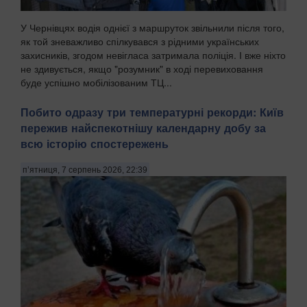
У Чернівцях водія однієї з маршруток звільнили після того,
як той зневажливо спілкувався з рідними українських
захисників, згодом невігласа затримала поліція. І вже ніхто
не здивується, якщо "розумник" в ході перевиховання
буде успішно мобілізованим ТЦ...
Побито одразу три температурні рекорди: Київ
пережив найспекотнішу календарну добу за
всю історію спостережень
п’ятниця, 7 серпень 2026, 22:39