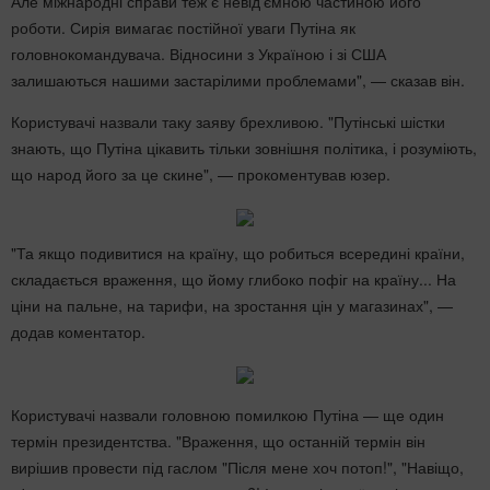
Але міжнародні справи теж є невід'ємною частиною його
роботи. Сирія вимагає постійної уваги Путіна як
головнокомандувача. Відносини з Україною і зі США
залишаються нашими застарілими проблемами", — сказав він.
Користувачі назвали таку заяву брехливою. "Путінські шістки
знають, що Путіна цікавить тільки зовнішня політика, і розуміють,
що народ його за це скине", — прокоментував юзер.
"Та якщо подивитися на країну, що робиться всередині країни,
складається враження, що йому глибоко пофіг на країну... На
ціни на пальне, на тарифи, на зростання цін у магазинах", —
додав коментатор.
Користувачі назвали головною помилкою Путіна — ще один
термін президентства. "Враження, що останній термін він
вирішив провести під гаслом "Після мене хоч потоп!", "Навіщо,