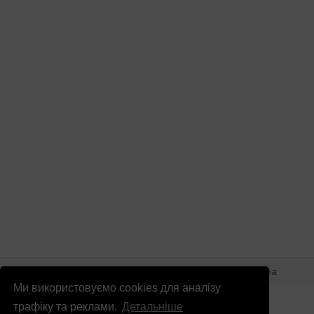
© Патріоти України 2026
Правова інформація
Реклама
Ми використовуємо cookies для аналізу
info
@
patrioty.org.ua
трафіку та реклами.
Детальніше