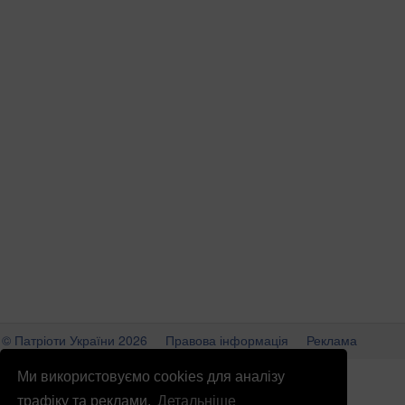
© Патріоти України 2026
Правова інформація
Реклама
info
@
patrioty.org.ua
Ми використовуємо cookies для аналізу
трафіку та реклами.
Детальніше