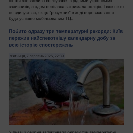
як той зневажливо спілкувався з рідними українських
захисників, згодом невігласа затримала поліція. І вже ніхто
не здивується, якщо "розумник" в ході перевиховання
буде успішно мобілізованим ТЦ...
Побито одразу три температурні рекорди: Київ
пережив найспекотнішу календарну добу за
всю історію спостережень
п’ятниця, 7 серпень 2026, 22:39
У Києві 6 серпня зафіксували одразу три температурні