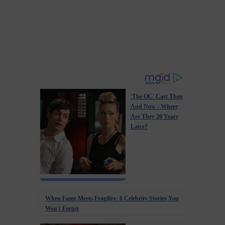
'The OC' Cast Then
And Now - Where
Are They 20 Years
Later?
When Fame Meets Fragility: 6 Celebrity Stories You
Won't Forget