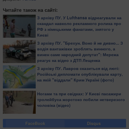
Читайте також на сайті:
З архіву ПУ. У Lufthansa відреагували на
скандал навколо рекламного ролика про
РФ з німецькими фанатами, знятого у
Києві
З архіву ПУ. "Брехун. Воно й не дивно... З
водія вантажівки зроблять винного, а
винен саме народний депутат": Мережа
реагує на відео з ДТП Лещенка
З архіву ПУ. Лавров сказиться від люті:
Російські дипломати опублікували карту,
на якій "віддали" Крим Україні (фото)
Ногами та при свідках: У Києві пасажири
тролейбуса жорстоко побили нетверезого
чоловіка (відео)
FaceBook
Disqus