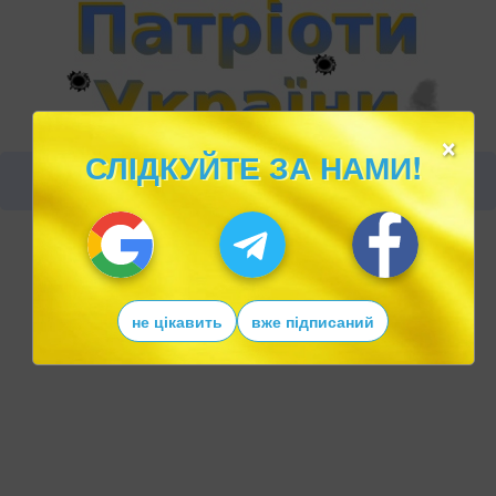
×
СЛІДКУЙТЕ ЗА НАМИ!
не цікавить
вже підписаний