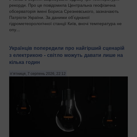
рекорди. Про це повідомила Центральна геофізична
обсерваторія імені Бориса Срезневського, зазначають
Патріоти України. За даними об’єднаної
гідрометеорологічної станції Київ, вночі температура не
опу...
Українців попередили про найгірший сценарій
з електрикою - світло можуть давати лише на
кілька годин
п’ятниця, 7 серпень 2026, 22:12