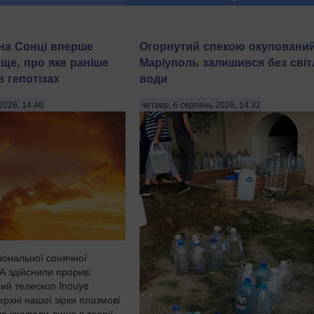
на Сонці вперше
Огорнутий спекою окуповани
ще, про яке раніше
Маріуполь залишився без світ
 гепотізах
води
2026, 14:46
четвер, 6 серпень 2026, 14:32
іональної сонячної
А здійснили прорив:
ий телескоп Inouye
ерхні нашої зірки плазмові
ше існували лише в теорії,