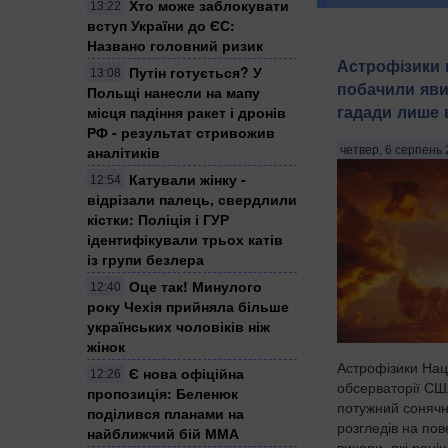
Хто може заблокувати
13:22
вступ України до ЄС:
Названо головний ризик
Астрофізики 
Путін готується? У
13:08
побачили яви
Польщі нанесли на мапу
гадади лише в
місця падіння ракет і дронів
РФ - результат стривожив
аналітиків
четвер, 6 серпень 
Катували жінку -
12:54
відрізали палець, свердлили
кістки: Поліція і ГУР
ідентифікували трьох катів
із групи безлера
Оце так! Минулого
12:40
року Чехія прийняла більше
українських чоловіків ніж
жінок
Астрофізики Нац
Є нова офіційна
12:26
обсерваторії СШ
пропозиція: Беленюк
потужний сонячн
поділився планами на
розгледів на пов
найближчий бій ММА
вихори, які рані