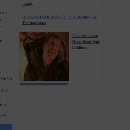
Family!
рами
Remember This Kick-Ass Star? See His Shocking
у
Transformation
в -
6 Best 90’s Action
но
Movies From Your
Childhood
о
"Сибір
но. У
!" -
я
али
сії