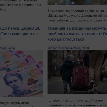
оти України з посиланням
 Нест...
Тимчасово захоплений російськими
військами Маріуполь Донецької облас
після вибухів, що пролунали 5 серпня
ніч на 6 серпня, залишився без світла
 до пенсії щомісяця:
Українців за кордоном можуть
води, передають Патріоти України з
аїнців має право на
позбавити житла та виплат: О
посиланням на легітимну Маріупольс
у
кого це стосується
міську раду. . "У тимчасо...
2026, 14:04
четвер, 6 серпень 2026, 13:50
Ірландія, яка пропонує українським
 можуть отримувати
біженцям гроші за повернення в Укра