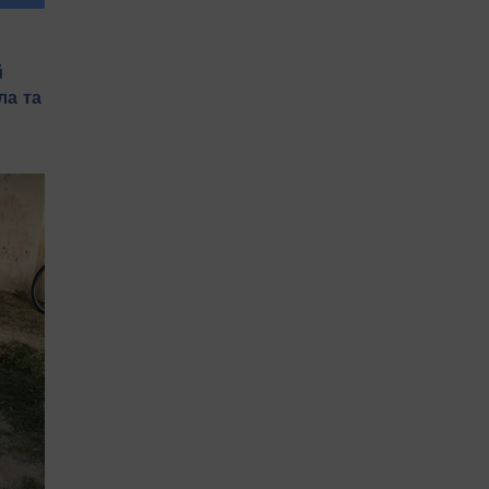
й
ла та