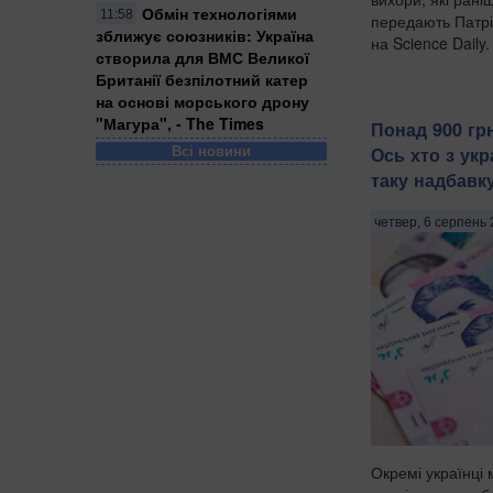
Обмін технологіями
11:58
передають Патрі
зближує союзників: Україна
на Science Daily.
створила для ВМС Великої
Британії безпілотний катер
на основі морського дрону
"Магура", - The Times
Понад 900 грн
Всі новини
Ось хто з укр
таку надбавк
четвер, 6 серпень 
Окремі українці