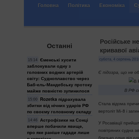
Головна
Політика
Економіка
С
Російське н
Останні
кривавої ав
Єменські хусити
субота, 4 серпень 201
15:14
заблокували одну з
головних водних артерій
Є підозра, що не о
світу: Судноплавство через
Баб-ель-Мандебську протоку
В РФ с
майже повністю зупинилося
Rozetka підрахувала
15:00
Стала відома причи
збитки від нічних ударів РФ
вертоліт Мі-8 і заг
по своєму головному складу
Астрофізики на Сонці
14:46
У Росавіації прийш
вперше побачили явище,
повітряних судна ав
про яке раніше гадади лише
близько одне від о
в гепотізах