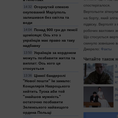
спостерігалося.
Огорнутий спекою
14:32
Вертольоти зіткнул
окупований Маріуполь
залишився без світла та
на борту, який зліта
води
підвіску. Вертоліт з
Понад 900 грн до пенсії
робочих вахтових з
14:04
щомісяця: Ось хто з
Що стосується верт
українців має право на таку
скинуло зовнішню ва
надбавку
Джерело:
Факты
Українців за кордоном
13:50
можуть позбавити житла та
Читайте також н
виплат: Ось кого це
З
стосується
ш
Цінної бандеролі
н
13:36
"Нової пошти" їм замало:
і
Концелярія Навроцького
С
Х
хейтить Туска аби той
російський добров
р
"знайшов мужність"
п
остаточно позбавити
Зеленського найвищого
ордена Польщі