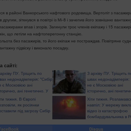
ися в районі Ванкорського нафтового родовища. Вертоліт з пасажи
в другим, зіткнувся в повітрі із Мі-8 і зачепив його зовнішню вантажн
 пасажирами впав і згорів. Загинули троє членів екіпажу і 15 пасажирі
мін, що летіли на нафтоперегонну станцію.
ольота без пасажирів, то його екіпаж не постраждав. Повітряне суд
нтажну підвіску і виконало посадку.
а сайті:
 архіву ПУ. Тріщить по
З архіву ПУ. Тріщить п
вах недонадімперія: "Сибір
швах недонадімперія: 
е є Московією ані
не є Московією ані
сторично, ані генетично. У
історично, ані генетич
ибіру раком не стоять!" -
Сибіру раком не стоять
іти тижня. В Європі
Хіти тижня. Розламавс
олець ООС
російський доброволець ООС
озповіли, як росіянки
навпіл: У мережу викл
оставили під загрозу Сибір
відео із катастрофою
бомбардувальника в Ро
(відео 16+)
FaceBook
Disqus