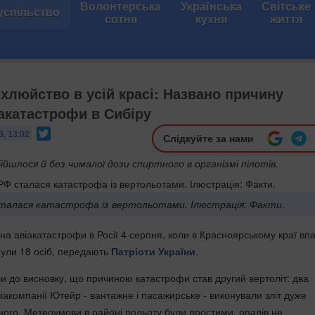
Волонтерська
Українська
Світське
успільство
сотня
кухня
життя
ехлюйство в усій красі: Названо причину
іакатастрофи в Сибіру
Twitter
8, 13:02
Слідкуйте за нами
бійшлося й без чималої дози спиртного в організмі пілотів.
талася катастрофа із вертольотами. Ілюстрація: Факти.
на авіакатастрофи в Росії 4 серпня, коли в Красноярському краї вп
инули 18 осіб, передають
Патріоти України
.
ли до висновку, що причиною катастрофи став другий вертоліт: два
іакомпанії Ютейр - вантажне і пасажирське - виконували зліт дуже
дного. Метеоумови в районі польоту були простими, опадів не