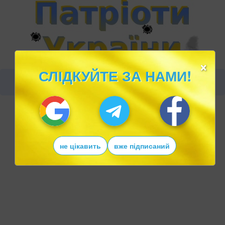
×
СЛІДКУЙТЕ ЗА НАМИ!
не цікавить
вже підписаний