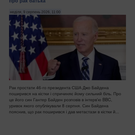
про рак батька
неділя, 9 серпень 2026, 11:00
Рак простати 46-го президента США Джо Байдена
поширився на кістки і спричиняє йому сильний біль. Про
це його син Гантер Байден розповів в інтерв'ю BBC,
уривок якого опублікували 8 серпня. Син Байдена
пояснив, що рак поширився і дав метастази в кістки й...