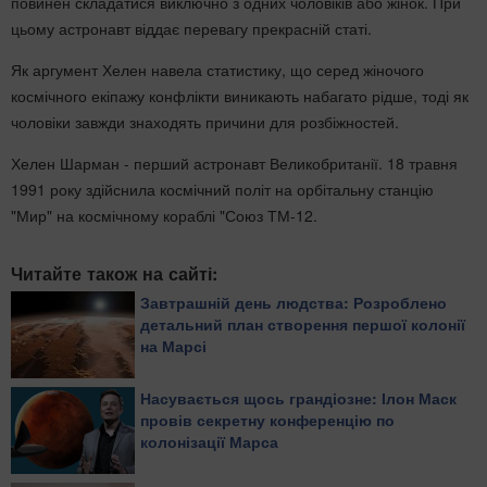
повинен складатися виключно з одних чоловіків або жінок. При
цьому астронавт віддає перевагу прекрасній статі.
Як аргумент Хелен навела статистику, що серед жіночого
космічного екіпажу конфлікти виникають набагато рідше, тоді як
чоловіки завжди знаходять причини для розбіжностей.
Хелен Шарман - перший астронавт Великобританії. 18 травня
1991 року здійснила космічний політ на орбітальну станцію
"Мир" на космічному кораблі "Союз ТМ-12.
Читайте також на сайті:
Завтрашній день людства: Розроблено
детальний план створення першої колонії
на Марсі
Насувається щось грандіозне: Ілон Маск
провів секретну конференцію по
колонізації Марса