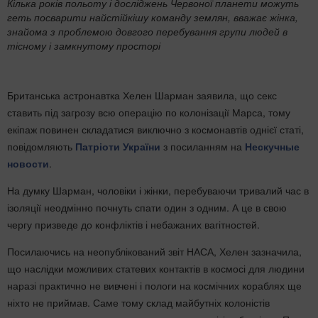
Кілька років польоту і досліджень Червоної планети можуть
геть посварити найстійкішу команду землян, вважає жінка,
знайома з проблемою довгого перебування групи людей в
тісному і замкнутому просторі
Британська астронавтка Хелен Шарман заявила, що секс
ставить під загрозу всю операцію по колонізації Марса, тому
екіпаж повинен складатися виключно з космонавтів однієї статі,
повідомляють
Патріоти України
з посиланням на
Нескучные
новости
.
На думку Шарман, чоловіки і жінки, перебуваючи тривалий час в
ізоляції неодмінно почнуть спати один з одним. А це в свою
чергу призведе до конфліктів і небажаних вагітностей.
Посилаючись на неопублікований звіт НАСА, Хелен зазначила,
що наслідки можливих статевих контактів в космосі для людини
наразі практично не вивчені і пологи на космічних кораблях ще
ніхто не приймав. Саме тому склад майбутніх колоністів