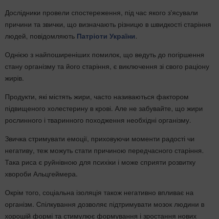
Дослідники провели спостереження, під час якого з'ясували
причини та звички, що визначають різницю в швидкості старіння
людей, повідомляють
Патріоти України
.
Однією з найпоширеніших помилок, що ведуть до погіршення
стану організму та його старіння, є виключення зі свого раціону
жирів.
Продукти, які містять жири, часто називаються фактором
підвищеного холестерину в крові. Але не забувайте, що жири
рослинного і тваринного походження необхідні організму.
Звичка стримувати емоції, приховуючи моменти радості чи
негативу, теж можуть стати причиною передчасного старіння.
Така риса є руйнівною для психіки і може сприяти розвитку
хвороби Альцгеймера.
Окрім того, соціальна ізоляція також негативно впливає на
організм. Спілкування дозволяє підтримувати мозок людини в
хорошій формі та стимулює формування і зростання нових