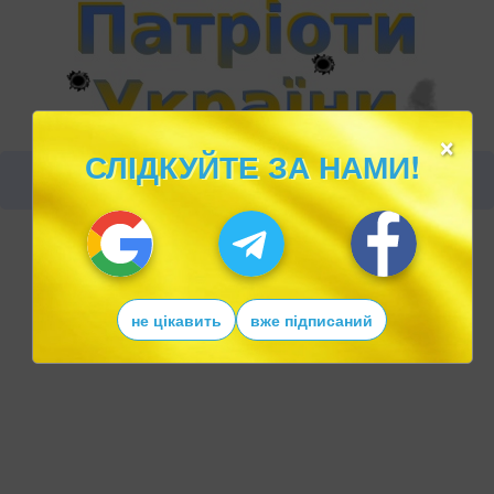
×
СЛІДКУЙТЕ ЗА НАМИ!
не цікавить
вже підписаний