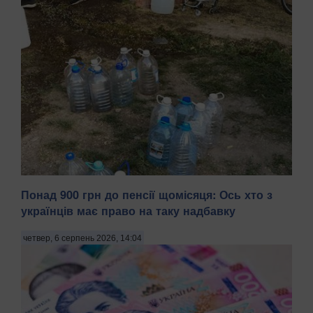
Понад 900 грн до пенсії щомісяця: Ось хто з
Тимчасово захоплений російськими військами Маріуполь
українців має право на таку надбавку
Донецької області після вибухів, що пролунали 5 серпня
та в ніч на 6 серпня, залишився без світла й води,
четвер, 6 серпень 2026, 14:04
передають Патріоти України з посиланням на легітимну
Маріупольську міську раду. . "У тимчасо...