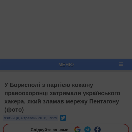
МЕНЮ
У Борисполі з партією кокаїну
правоохоронці затримали українського
хакера, який зламав мережу Пентагону
(фото)
Twitter
п’ятниця, 4 травень 2018, 19:29
Слідкуйте за нами