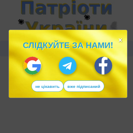
×
СЛІДКУЙТЕ ЗА НАМИ!
не цікавить
вже підписаний