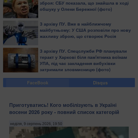
зброя: СБУ показала, що знайшла в ході
обшуку у Олени Бережної (фото)
З архіву ПУ. Вже в найближчому
майбутньому: У США розповіли про нову
жахливу зброю, що створює Росія
З архіву ПУ. Спецслужби РФ планували
теракт у Харкові біля пам'ятника воїнам
УПА, під час закладення вибухівки
затримали зловмисницю (фото)
FaceBook
Disqus
Приготуватись! Кого мобілізують в Україні
восени 2026 року - повний список категорій
неділя, 9 серпень 2026, 19:50