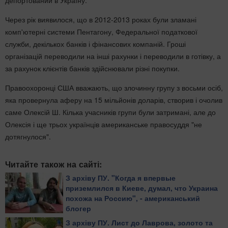
депортований в Україну.
Через рік виявилося, що в 2012-2013 роках були зламані
комп'ютерні системи Пентагону, Федеральної податкової
служби, декількох банків і фінансових компаній. Гроші
організацій переводили на інші рахунки і переводили в готівку, а
за рахунок клієнтів банків здійснювали різні покупки.
Правоохоронці США вважають, що злочинну групу з восьми осіб,
яка провернула аферу на 15 мільйонів доларів, створив і очолив
саме Олексій Ш. Кілька учасників групи були затримані, але до
Олексія і ще трьох українців американське правосуддя "не
дотягнулося".
Читайте також на сайті:
З архіву ПУ. "​Когда я впервые
приземлился в Киеве, думал, что Украина
похожа на Россию", - американський
блогер
З архіву ПУ. Лист до Лаврова, золото та