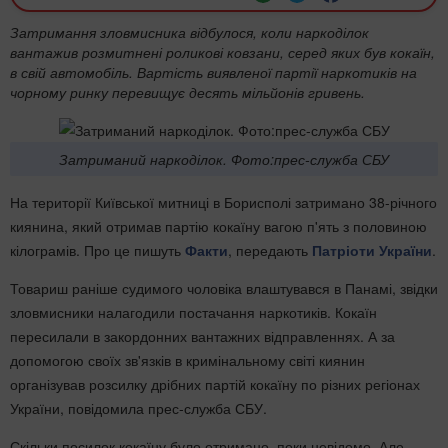
Затримання зловмисника відбулося, коли наркоділок
вантажив розмитнені роликові ковзани, серед яких був кокаїн,
в свій автомобіль. Вартість виявленої партії наркотиків на
чорному ринку перевищує десять мільйонів гривень.
Затриманий наркоділок. Фото:прес-служба СБУ
На території Київської митниці в Борисполі затримано 38-річного
киянина, який отримав партію кокаїну вагою п'ять з половиною
кілограмів. Про це пишуть
Факти
, передають
Патріоти України
.
Товариш раніше судимого чоловіка влаштувався в Панамі, звідки
зловмисники налагодили постачання наркотиків. Кокаїн
пересилали в закордонних вантажних відправленнях. А за
допомогою своїх зв'язків в кримінальному світі киянин
організував розсилку дрібних партій кокаїну по різних регіонах
України, повідомила прес-служба СБУ.
Скільки посилок кокаїну було отримано, поки невідомо. Але