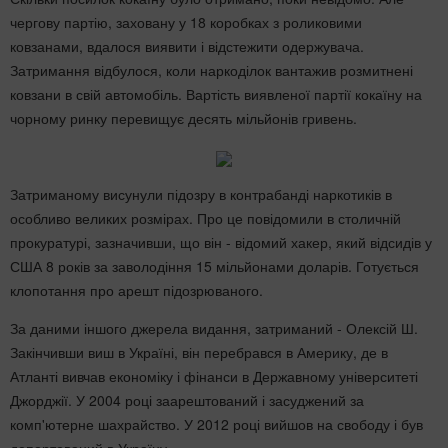
чергову партію, заховану у 18 коробках з роликовими
ковзанами, вдалося виявити і відстежити одержувача.
Затримання відбулося, коли наркоділок вантажив розмитнені
ковзани в свій автомобіль. Вартість виявленої партії кокаїну на
чорному ринку перевищує десять мільйонів гривень.
Затриманому висунули підозру в контрабанді наркотиків в
особливо великих розмірах. Про це повідомили в столичній
прокуратурі, зазначивши, що він - відомий хакер, який відсидів у
США 8 років за заволодіння 15 мільйонами доларів. Готується
клопотання про арешт підозрюваного.
За даними іншого джерела видання, затриманий - Олексій Ш.
Закінчивши виш в Україні, він перебрався в Америку, де в
Атланті вивчав економіку і фінанси в Державному університеті
Джорджії. У 2004 році заарештований і засуджений за
комп'ютерне шахрайство. У 2012 році вийшов на свободу і був