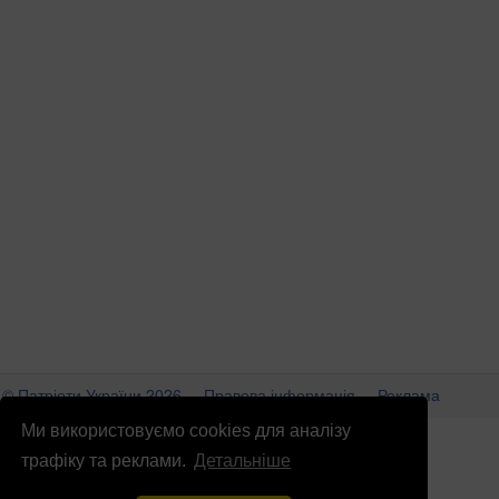
© Патріоти України 2026
Правова інформація
Реклама
Ми використовуємо cookies для аналізу
info
@
patrioty.org.ua
трафіку та реклами.
Детальніше