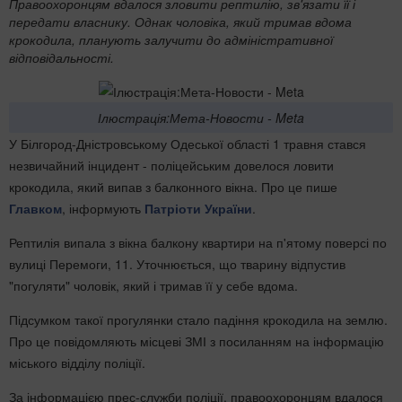
Правоохоронцям вдалося зловити рептилію, зв'язати її і
передати власнику. Однак чоловіка, який тримав вдома
крокодила, планують залучити до адміністративної
відповідальності.
Ілюстрація:Мета-Новости - Meta
У Білгород-Дністровському Одеської області 1 травня стався
незвичайний інцидент - поліцейським довелося ловити
крокодила, який випав з балконного вікна. Про це пише
Главком
, інформують
Патріоти України
.
Рептилія випала з вікна балкону квартири на п'ятому поверсі по
вулиці Перемоги, 11. Уточнюється, що тварину відпустив
"погуляти" чоловік, який і тримав її у себе вдома.
Підсумком такої прогулянки стало падіння крокодила на землю.
Про це повідомляють місцеві ЗМІ з посиланням на інформацію
міського відділу поліції.
За інформацією прес-служби поліції, правоохоронцям вдалося