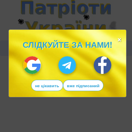
×
СЛІДКУЙТЕ ЗА НАМИ!
не цікавить
вже підписаний