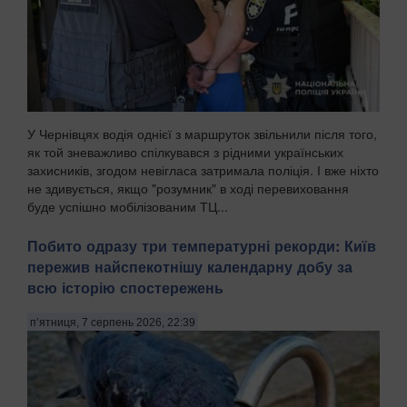
У Чернівцях водія однієї з маршруток звільнили після того,
як той зневажливо спілкувався з рідними українських
захисників, згодом невігласа затримала поліція. І вже ніхто
не здивується, якщо "розумник" в ході перевиховання
буде успішно мобілізованим ТЦ...
Побито одразу три температурні рекорди: Київ
пережив найспекотнішу календарну добу за
всю історію спостережень
п’ятниця, 7 серпень 2026, 22:39