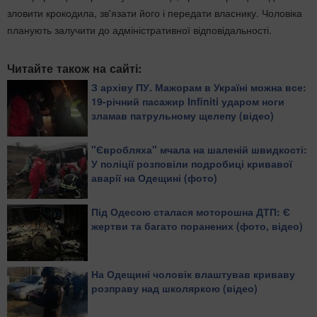
зловити крокодила, зв'язати його і передати власнику. Чоловіка
планують залучити до адміністративної відповідальності.
Читайте також на сайті:
З архіву ПУ. Мажорам в Україні можна все:
19-річний пасажир Infiniti ударом ноги
зламав патрульному щелепу (відео)
"Євробляха" мчала на шаленій швидкості:
У поліції розповіли подробиці кривавої
аварії на Одещині (фото)
Під Одесою сталася моторошна ДТП: Є
жертви та багато поранених (фото, відео)
На Одещині чоловік влаштував криваву
розправу над школяркою (відео)