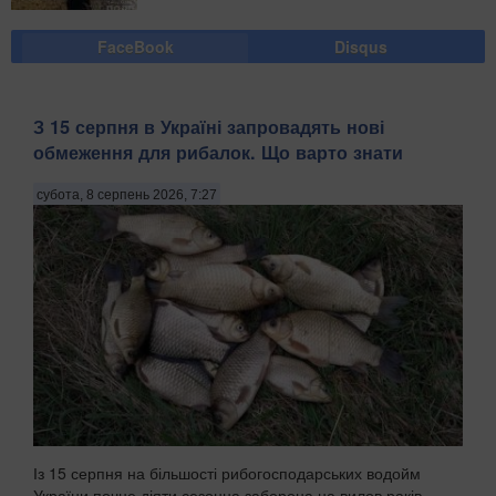
FaceBook
Disqus
З 15 серпня в Україні запровадять нові
обмеження для рибалок. Що варто знати
субота, 8 серпень 2026, 7:27
Із 15 серпня на більшості рибогосподарських водойм
України почне діяти сезонна заборона на вилов раків,