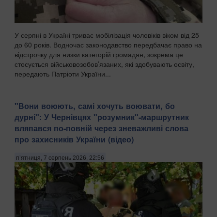
У серпні в Україні триває мобілізація чоловіків віком від 25
до 60 років. Водночас законодавство передбачає право на
відстрочку для низки категорій громадян, зокрема це
стосується військовозобов’язаних, які здобувають освіту,
передають Патріоти України...
​"Вони воюють, самі хочуть воювати, бо
дурні": У Чернівцях "розумник"-маршрутник
вляпався по-повній через зневажливі слова
про захисників України (відео)
п’ятниця, 7 серпень 2026, 22:56