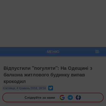
МЕНЮ
Відпустили "погуляти": На Одещині з
балкона житлового будинку випав
крокодил
Twitter
п’ятниця, 4 травень 2018, 18:58
Слідкуйте за нами