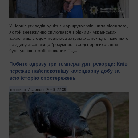
У Чернівцях водія однієї з маршруток звільнили після того,
як той зневажливо спілкувався з рідними українських
захисників, згодом невігласа затримала поліція. І вже ніхто
не здивується, якщо "розумник" в ході перевиховання
буде успішно мобілізованим ТЦ...
Побито одразу три температурні рекорди: Київ
пережив найспекотнішу календарну добу за
всю історію спостережень
п’ятниця, 7 серпень 2026, 22:39