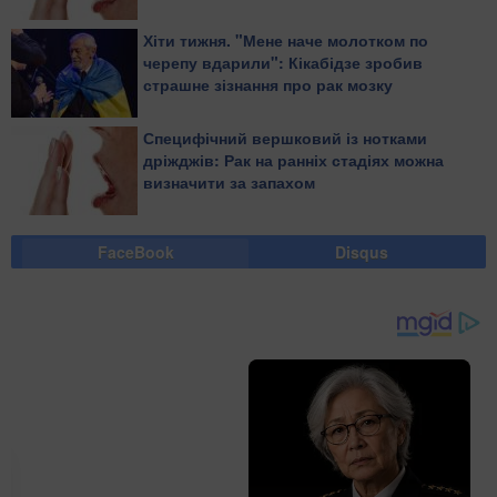
Хіти тижня. "Мене наче молотком по
черепу вдарили": Кікабідзе зробив
страшне зізнання про рак мозку
Специфічний вершковий із нотками
дріжджів: Рак на ранніх стадіях можна
визначити за запахом
FaceBook
Disqus