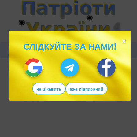
×
СЛІДКУЙТЕ ЗА НАМИ!
не цікавить
вже підписаний