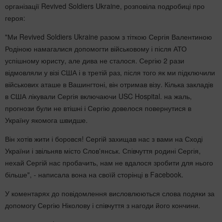
організації Revived Soldiers Ukraine, розповіла подробиці про
героя:
"Ми Revived Soldiers Ukraine разом з тіткою Сергія Валентиною
Родіною намагалися допомогти військовому і після АТО
успішному юристу, але дива не сталося. Сергію 2 рази
відмовляли у візі США і в третій раз, після того як ми підключили
військових аташе в Вашингтоні, він отримав візу. Кілька закладів
в США лікували Сергія включаючи USC Hospital. на жаль,
прогнози були не втішні і Сергію довелося повернутися в
Україну якомога швидше.
Він хотів жити і боровся! Сергій захищав нас з вами на Сході
України і звільняв місто Слов'янськ. Співчуття родині Сергія,
нехай Сергій нас пробачить, нам не вдалося зробити для нього
більше", - написала вона на своїй сторінці в Facebook.
У коментарях до повідомлення висловлюються слова подяки за
допомогу Сергію Ніколову і співчуття з нагоди його кончини.