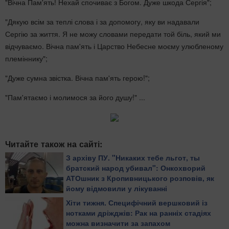
"Вічна Пам'ять! Нехай спочиває з Богом. Дуже шкода Сергія";
"Дякую всім за теплі слова і за допомогу, яку ви надавали
Сергію за життя. Я не можу словами передати той біль, який ми
відчуваємо. Вічна пам'ять і Царство Небесне моєму улюбленому
племіннику";
"Дуже сумна звістка. Вічна пам'ять герою!";
"Пам'ятаємо і молимося за його душу!" ...
Читайте також на сайті:
З архіву ПУ. "Никаких тебе льгот, ты
братский народ убивал": Онкохворий
АТОшник з Кропивницького розповів, як
йому відмовили у лікуванні
Хіти тижня. Специфічний вершковий із
нотками дріжджів: Рак на ранніх стадіях
можна визначити за запахом