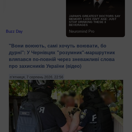
​"Вони воюють, самі хочуть воювати, бо
дурні": У Чернівцях "розумник"-маршрутник
вляпався по-повній через зневажливі слова
про захисників України (відео)
п’ятниця, 7 серпень 2026, 22:56