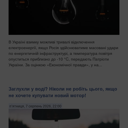
В Україні взимку можливі тривалі відключення
електроенергії, якщо Росія здійснюватиме масовані удари
по енергетичній інфраструктурі, а температура повітря
опуститься приблизно до -10 °C, передають Патріоти
України. За оцінкою «Економічної правди», у на...
Заглухли у воді? Ніколи не робіть цього, якщо
не хочете купувати новий мотор!
п’ятниця, 7 серпень 2026, 22:00