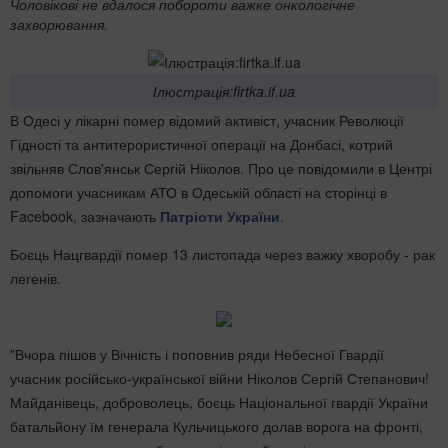
Чоловікові не вдалося побороти важке онкологічне
захворювання.
Ілюстрація:firtka.if.ua
В Одесі у лікарні помер відомий активіст, учасник Революції
Гідності та антитерористичної операції на Донбасі, котрий
звільняв Слов'янськ Сергій Ніколов. Про це повідомили в Центрі
допомоги учасникам АТО в Одеській області на сторінці в
Facebook, зазначають
Патріоти України
.
Боєць Нацгвардії помер 13 листопада через важку хворобу - рак
легенів.
"Вчора пішов у Вічність і поповнив ряди Небесної Гвардії
учасник російсько-української війни Ніколов Сергій Степанович!
Майданівець, доброволець, боєць Національної гвардії України
батальйону їм генерала Кульчицького долав ворога на фронті,