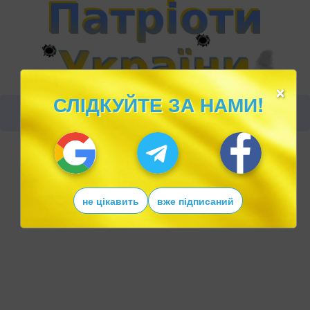
×
СЛІДКУЙТЕ ЗА НАМИ!
не цікавить
вже підписаний