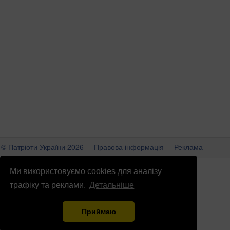
© Патріоти України 2026
Правова інформація
Реклама
info
@
patrioty.org.ua
Ми використовуємо cookies для аналізу
трафіку та реклами.
Детальніше
Приймаю