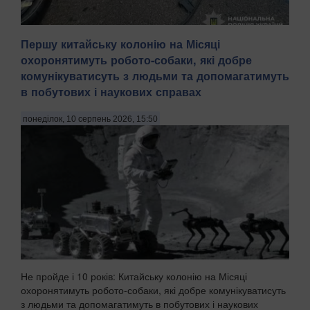
Першу китайську колонію на Місяці
охоронятимуть робото-собаки, які добре
У Святошинському районі Києва сталася смертельна
дорожньо-транспортна пригода, внаслідок якої загинули
комунікуватисуть з людьми та допомагатимуть
27-річна жінка та її 2-річна дитина, передають Патріоти
в побутових і наукових справах
України. Аварія сталася вранці 10 серпня близько 5:50 на
Житомирському шосе. За попередніми д...
понеділок, 10 серпень 2026, 15:50
Не пройде і 10 років: Китайську колонію на Місяці
охоронятимуть робото-собаки, які добре комунікуватисуть
з людьми та допомагатимуть в побутових і наукових