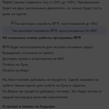
Raptor сможет изменять тягу от 20% до 100%. Приземление
будет на двух центральных двигателях, но можно будет сесть
даже на одном
Так виглядає корабель BFR, пристикований до МКС
Об основных этапах работы программы BFR
BFR будет использоваться для четырёх основных задач:
Выведение спутников на орбиту
Доставка грузов и астронавтов на МКС
Полёты на Луну
Полёты на Марс
На Луне топливо добывать не придётся. Одной заправки на
орбите Земли хватит для полёта на Луну и обратно.
На Марсе же придётся добывать топливо. Это будет метан (и
жидкий кислород в качестве окислителя).
О сроках и планах на будущее