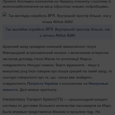
Проект доставки колоністів на Червону планету і систему їх
життєзабезпечення на місці обростає новими подробицями.
Так виглядає корабель BFR. Внутрішній простір більше, ніж
у літака Airbus A380
Щорічний захід провідних компаній авіакосмічної галузі
Міжнародний астронавтичний конгрес з величезним інтересом
заслухав доповідь Ілона Маска по колонізації Марса,
повідомляють Ненудні новини. Варто відзначити - якщо в
минулому році Ілон говорив про пошук грошей на такий захід, то
сьогодні говорилося про те, що «гроші вже знайдені»,
повідомляють
Патріоти України
з посиланням на
Нескучные
новости
. Далі мовою оригіналу
.
Interplanetary Transport System(ITS) — прошлогодний концепт
системы по доставке большого количества пассажиров на Марс.
Была впервые представлена Маском в прошлом году. На