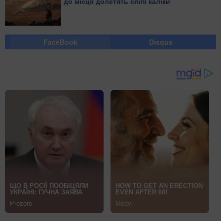
до місця долетять сліпі каліки
FaceBook
Disqus