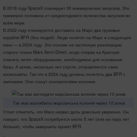
В 2018 году SpaceX планирует 30 коммерческих запусков. Это
примерно половина от среднегодового количества запусков во
всём мире.
В 2022 году планируется доставить на Марс два грузовых
корабля BFR (без людей). Люди полетят на Марс в следующее
окно — в 2024 году. Это похоже на частичную реализацию
старого плана Mars Semi-Direct, когда сперва на Красную
планету летит оборудование, необходимое для основания
базы. А затем, несколько лет спустя, отправляются сами
космонавты. Так что в 2024 году должны полететь два BFR с
экипажем. Они станут основателями колонии.
Так має виглядати марсіанська колонія через 10 років
Стоит отметить, что Маск назвал даты довольно уверенно. Он
говорит, что SpaceX потребуется около 5 лет (или на пару лет
больше), чтобы завершить проект BFR.