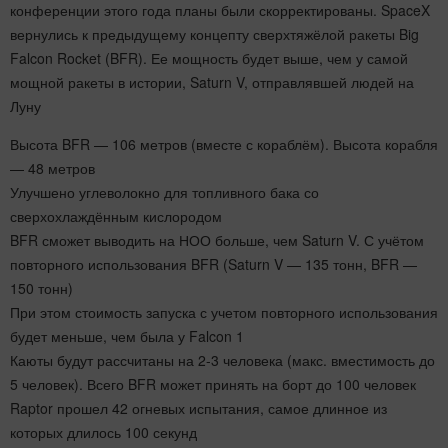
конференции этого года планы были скорректированы. SpaceX
вернулись к предыдущему концепту сверхтяжёлой ракеты Big
Falcon Rocket (BFR). Ее мощность будет выше, чем у самой
мощной ракеты в истории, Saturn V, отправлявшей людей на
Луну
Высота BFR — 106 метров (вместе с кораблём). Высота корабля
— 48 метров
Улучшено углеволокно для топливного бака со
сверхохлаждённым кислородом
BFR сможет выводить на НОО больше, чем Saturn V. С учётом
повторного использования BFR (Saturn V — 135 тонн, BFR —
150 тонн)
При этом стоимость запуска с учетом повторного использования
будет меньше, чем была у Falcon 1
Каюты будут рассчитаны на 2-3 человека (макс. вместимость до
5 человек). Всего BFR может принять на борт до 100 человек
Raptor прошел 42 огневых испытания, самое длинное из
которых длилось 100 секунд