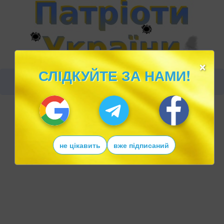
×
СЛІДКУЙТЕ ЗА НАМИ!
не цікавить
вже підписаний