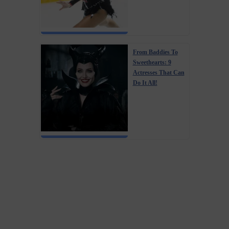
From Baddies To
Sweethearts: 9
Actresses That Can
Do It All!