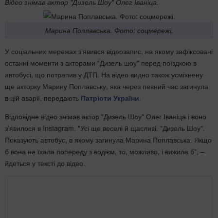
Відео знімав актор "Дизель Шоу" Олег Іваніца.
Марина Поплавська. Фото: соцмережі.
У соціальних мережах з'явився відеозапис, на якому зафіксовані
останні моменти з акторами "Дизель шоу" перед поїздкою в
автобусі, що потрапив у ДТП. На відео видно також усміхнену
ще акторку Марину Поплавську, яка через певний час загинула
в цій аварії, передають
Патріоти України
.
Відповідне відео знімав актор "Дизель Шоу" Олег Іваніца і воно
з’явилося в Instagram. "Усі ще веселі й щасливі. "Дизель Шоу".
Показують автобус, в якому загинула Марина Поплавська. Якщо
б вона не їхала попереду з водієм, то, можливо, і вижила б", –
йдеться у тексті до відео.