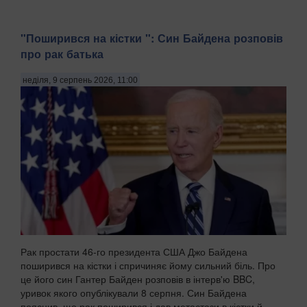
"Поширився на кістки ": Син Байдена розповів
про рак батька
неділя, 9 серпень 2026, 11:00
Рак простати 46-го президента США Джо Байдена
поширився на кістки і спричиняє йому сильний біль. Про
це його син Гантер Байден розповів в інтерв'ю BBC,
уривок якого опублікували 8 серпня. Син Байдена
пояснив, що рак поширився і дав метастази в кістки й...