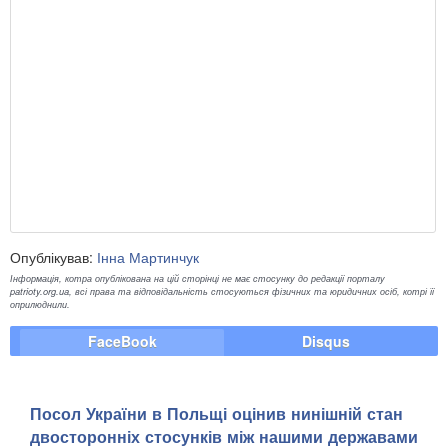
Опублікував:
Інна Мартинчук
Інформація, котра опублікована на цій сторінці не має стосунку до редакції порталу
patrioty.org.ua, всі права та відповідальність стосуються фізичних та юридичних осіб, котрі її
оприлюднили.
FaceBook
Disqus
Посол України в Польщі оцінив нинішній стан
двосторонніх стосунків між нашими державами