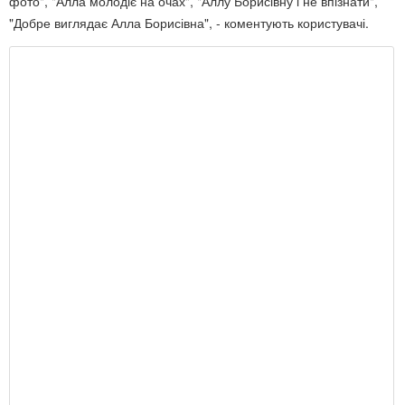
фото", "Алла молодіє на очах", "Аллу Борисівну і не впізнати",
"Добре виглядає Алла Борисівна", - коментують користувачі.