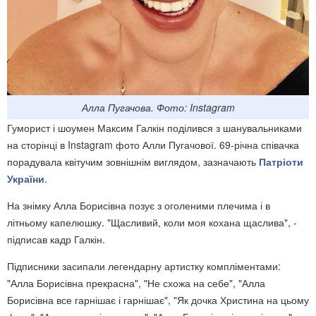
Алла Пугачова. Фото: Instagram
Гуморист і шоумен Максим Галкін поділився з шанувальниками
на сторінці в Instagram фото Алли Пугачової. 69-річна співачка
порадувала квітучим зовнішнім виглядом, зазначають
Патріоти
України
.
На знімку Алла Борисівна позує з оголеними плечима і в
літньому капелюшку. "Щасливий, коли моя кохана щаслива", -
підписав кадр Галкін.
Підписники засипали легендарну артистку компліментами:
"Алла Борисівна прекрасна", "Не схожа на себе", "Алла
Борисівна все гарнішає і гарнішає", "Як дочка Христина на цьому