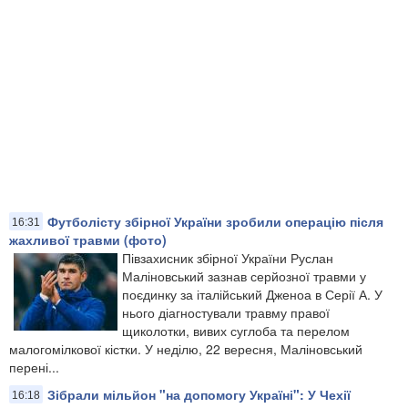
Футболісту збірної України зробили операцію після
16:31
жахливої травми (фото)
Півзахисник збірної України Руслан
Маліновський зазнав серйозної травми у
поєдинку за італійський Дженоа в Серії А. У
нього діагностували травму правої
щиколотки, вивих суглоба та перелом
малогомілкової кістки. У неділю, 22 вересня, Маліновський
перені...
Зібрали мільйон "на допомогу Україні": У Чехії
16:18