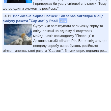
І привертав би увагу світової спільноти. Тому
що це один з елементів російської...
Величезна вирва і пожежі: Як зараз виглядає місце
16:44
вибуху ракети "Сармат" у Росії
Блог
Супутники зафіксували величезну вирву та
сліди пожежі на одному зі стартових
майданчиків космодрому "Плесецк" в
Архангельській області РФ. Вони свідчать про
невдалу спробу випробувань російської
міжконтинентальної ракети "Сармат". Знімки оприлюднила ро...