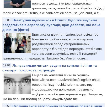
приносить дохід, і як розпоряджається
грошима, передають Патріоти України. У Дяді
Жори є своє агентство, яке займається організацією свят, а т...
Незабутній відпочинок в Єгипті: Підлітка змусили
19:08
роздягатися в аеропорту Хургади, щоб довести, що вона
дівчинка (фото)
Британська дівчина-підліток розповіла про
болісне випробування, коли її змусили
роздягнутися перед співробітниками
аеропорту в Єгипті для перевірки статі після
того, як вони засумнівалися в її гендерній
приналежності, передають Патріоти України з посил...
Як правильно читати рецепт на контактні лінзи та
19:01
окуляри: покрокова інструкція
Рецепт на контактні лінзи та окуляри
https://linza.com.ua/uk/articles/blog/kak-chitat-
recept-na-linzy-i-ochki/ містить важливу
інформацію, яка допомагає правильно
підібрати засоби для корекції зору. Попри те,
що на перший погляд рецепти можуть здаватис...
Столицю знов заполонило забруднене повітря, киян
18:50