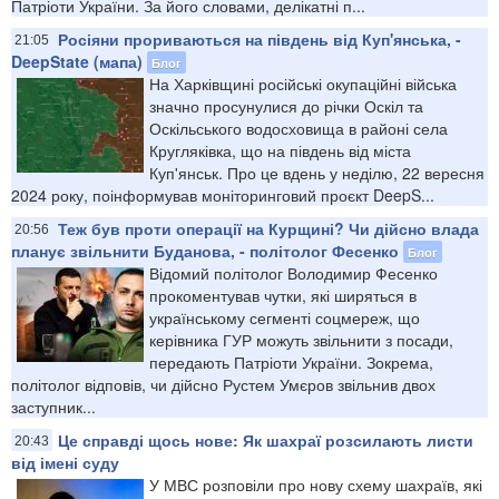
Патріоти України. За його словами, делікатні п...
Росіяни прориваються на південь від Куп'янська, -
21:05
DeepState (мапа)
Блог
На Харківщині російські окупаційні війська
значно просунулися до річки Оскіл та
Оскільського водосховища в районі села
Кругляківка, що на південь від міста
Куп'янськ. Про це вдень у неділю, 22 вересня
2024 року, поінформував моніторинговий проєкт DeepS...
Теж був проти операції на Курщині? Чи дійсно влада
20:56
планує звільнити Буданова, - політолог Фесенко
Блог
Відомий політолог Володимир Фесенко
прокоментував чутки, які ширяться в
українському сегменті соцмереж, що
керівника ГУР можуть звільнити з посади,
передають Патріоти України. Зокрема,
політолог відповів, чи дійсно Рустем Умєров звільнив двох
заступник...
Це справді щось нове: Як шахраї розсилають листи
20:43
від імені суду
У МВС розповіли про нову схему шахраїв, які