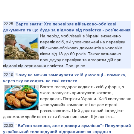
Варто знати: Хто перевіряє військово-облікові
22:25
документи та що буде за відмову від повістки - роз'яснення
На період мобілізації в Україні визначено
перелік осіб, які уповноважені на перевірку
військово-облікових документів у чоловіків
віком від 18 до 60 років. Також визначено
процедуру перевірки та алгоритм дій при
відмові від отримання повістки. Про це по...
Чому не можна замочувати хліб у молоці - помилка,
22:10
через яку виходять не такі котлети
Багато господарок додають хліб у фарш, з
якого планують приготувати котлети,
передають Патріоти України. Хліб виступає як
«сполучний» компонент і не дає страві
розвалюватись. Цей додатковий інгредієнт
допомагає зробити котлети більш пишними. Ще однією...
"Виїхав законно, але є докори сумління": Популярний
22:03
український телеведучий відправився за кордон з