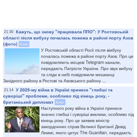
Кажуть, що знову "працювала ППО": У Ростовській
21:30
області після вибуху почалась пожежа в районі порту Азов
(фото)
Блог
У Ростовській області Росії після віибуху
почалась пожежа в районі порту Азов. Про це
повідомляють місцеві Telegram-канали,
передають Патріоти України. Про звук вибуху
та сліди в небі повідомили мешканці
Західного району в Ростові та Азовського району ...
У 2025-му війна в Україні принесе "глибші та
21:14
суворіші" проблеми, особливо під кінець року, -
британський дипломат
Блог
Наступного року війна в Україні принесе
значно глибші і суворіші виклики, особливо під
кінець року. Про це заявив міністр
закордонних справ Великої Британії Девід
Леммі, якого цитує The Guardian, передають