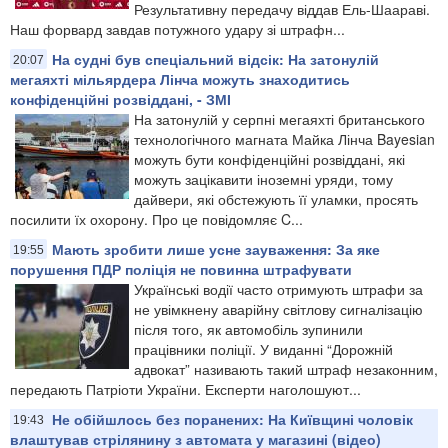
Результативну передачу віддав Ель-Шаараві.
Наш форвард завдав потужного удару зі штрафн...
На судні був спеціальний відсік: На затонулій
20:07
мегаяхті мільярдера Лінча можуть знаходитись
конфіденційні розвіддані, - ЗМІ
На затонулій у серпні мегаяхті британського
технологічного магната Майка Лінча Bayesian
можуть бути конфіденційні розвіддані, які
можуть зацікавити іноземні уряди, тому
дайвери, які обстежують її уламки, просять
посилити їх охорону. Про це повідомляє C...
Мають зробити лише усне зауваження: За яке
19:55
порушення ПДР поліція не повинна штрафувати
Українські водії часто отримують штрафи за
не увімкнену аварійну світлову сигналізацію
після того, як автомобіль зупинили
працівники поліції. У виданні “Дорожній
адвокат” називають такий штраф незаконним,
передають Патріоти України. Експерти наголошуют...
Не обійшлось без поранених: На Київщині чоловік
19:43
влаштував стрілянину з автомата у магазині (відео)