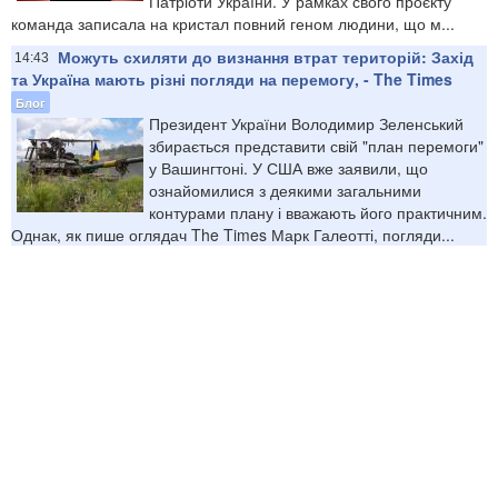
Патріоти України. У рамках свого проєкту
команда записала на кристал повний геном людини, що м...
Можуть схиляти до визнання втрат територій: Захід
14:43
та Україна мають різні погляди на перемогу, - The Times
Блог
Президент України Володимир Зеленський
збирається представити свій "план перемоги"
у Вашингтоні. У США вже заявили, що
ознайомилися з деякими загальними
контурами плану і вважають його практичним.
Однак, як пише оглядач The Times Марк Галеотті, погляди...