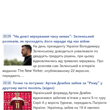
"На довгі міркування часу немає": Зеленський
20:29
розповів, як проходять його наради під час війни
На день президенту України Володимиру
Зеленському доводиться ухвалювати по
двадцять-тридцять рішень, при цьому
відмовляючись від тривалих міркувань. Про
це розповів сам Зеленський в інтерв'ю
виданню The New Yorker, опублікованому 22 вересня,
передають ...
Точно та потужно: Артем Довбик забив за "Рому" у
20:16
другому матчі поспіль (відео)
Український форвард Артем Довбик
відзначився забитим м’ячем у матчі 5-го туру
Серії А у ворота Удінезе, передають Патріоти
України. Українець забив на 19-й хвилині.