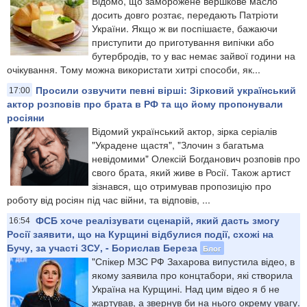
Відомо, що заморожене вершкове масло
досить довго розтає, передають Патріоти
України. Якщо ж ви поспішаєте, бажаючи
приступити до приготування випічки або
бутербродів, то у вас немає зайвої години на
очікування. Тому можна використати хитрі способи, як...
Просили озвучити певні вірші: Зірковий український
17:00
актор розповів про брата в РФ та що йому пропонували
росіяни
Відомий український актор, зірка серіалів
"Украдене щастя", "Злочин з багатьма
невідомими" Олексій Богданович розповів про
свого брата, який живе в Росії. Також артист
зізнався, що отримував пропозицію про
роботу від росіян під час війни, та відповів, ...
ФСБ хоче реалізувати сценарій, який дасть змогу
16:54
Росії заявити, що на Курщині відбулися події, схожі на
Бучу, за участі ЗСУ, - Борислав Береза
Блог
"Спікер МЗС РФ Захарова випустила відео, в
якому заявила про концтабори, які створила
Україна на Курщині. Над цим відео я б не
жартував, а звернув би на нього окрему увагу.