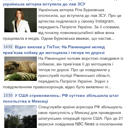
українська акторка вступила до лав ЗСУ
Українська акторка Ріта Бурковська
оголосила, що вступила до лав ЗСУ. Про це
артистка поділилася у своєму Instagram,
передають Патріоти України. За її словами,
від початку повномасштабної війни вона
працювала в медіа. Однак Бурковська вважає, що настав...
Відео виклав у ТікТок: На Рівненщині нелюд
14:02
прив'язав собаку до мотоцикла і тягнув по дорозі
На Рівненщині чоловік жорстоко поводився із
собакою, він прив’язав її до мотоцикла і
тягнув по дорозі. Про це повідомили у
пресслужбі поліції Рівненської області,
передають Патріоти України. Згідно з
повідомленням правоохоронців, відео було виявлено пі...
У США стривожились: РФ суттєво збільшила штат
13:55
посольства в Мексиці
Спецслужби країни-агресора РФ збільшують
свою присутність у Мексиці для проведення
шпигунських операцій проти США. Про це 21
вересня повідомив NBC News із посиланням