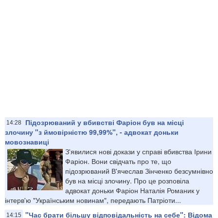
Підозрюваний у вбивстві Фаріон був на місці
14:28
злочину "з ймовірністю 99,99%", - адвокат доньки
мовознавиці
З'явилися нові докази у справі вбивства Ірини
Фаріон. Вони свідчать про те, що
підозрюваний В'ячеслав Зінченко безсумнівно
був на місці злочину. Про це розповіла
адвокат доньки Фаріон Наталія Романик у
інтерв'ю "Українським новинам", передають Патріоти...
"Час брати більшу відповідальність на себе": Відома
14:15