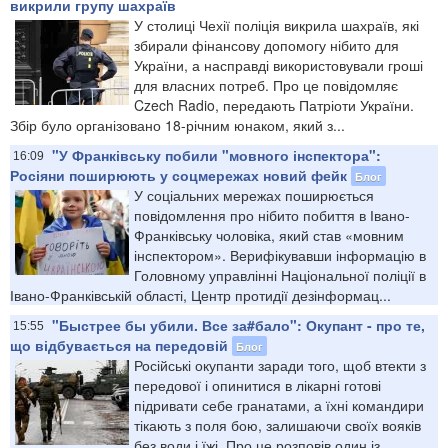
викрили групу шахраїв
У столиці Чехії поліція викрила шахраїв, які
збирали фінансову допомогу нібито для
України, а насправді використовували гроші
для власних потреб. Про це повідомляє
Czech Radio, передають Патріоти України.
Збір було організовано 18-річним юнаком, який з...
"У Франківську побили "мовного інспектора":
16:09
Росіяни поширюють у соцмережах новий фейк
Блог
У соціальних мережах поширюється
повідомлення про нібито побиття в Івано-
Франківську чоловіка, який став «мовним
інспектором». Верифікувавши інформацію в
Головному управлінні Національної поліції в
Івано-Франківській області, Центр протидії дезінформац...
"Быстрее бы убили. Все за#бало": Окупант - про те,
15:55
що відбувається на передовій
Блог
Російські окупанти заради того, щоб втекти з
передової і опинитися в лікарні готові
підривати себе гранатами, а їхні командири
тікають з поля бою, залишаючи своїх вояків
без води і їжі. Про це розповів один із