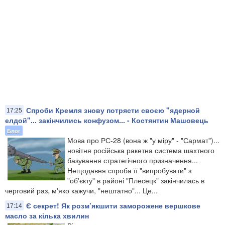
Спроби Кремля знову потрясти своєю "ядерной
17:25
елдой"... закінчились конфузом... - Костянтин Машовець
Блог
Мова про РС-28 (вона ж "у міру" - "Сармат")...
новітня російська ракетна система шахтного
базування стратегічного призначення...
Нещодавня спроба її "випробувати" з
"об'єкту" в районі "Плесецк" закінчилась в
черговий раз, м'яко кажучи, "нештатно"... Це...
Є секрет! Як розм’якшити заморожене вершкове
17:14
масло за кілька хвилин