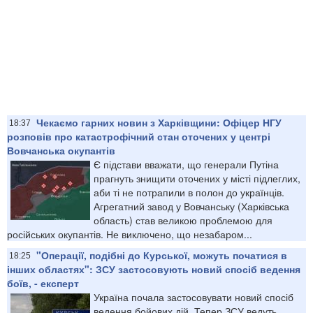
Чекаємо гарних новин з Харківщини: Офіцер НГУ
18:37
розповів про катастрофічний стан оточених у центрі
Вовчанська окупантів
Є підстави вважати, що генерали Путіна
прагнуть знищити оточених у місті підлеглих,
аби ті не потрапили в полон до українців.
Агрегатний завод у Вовчанську (Харківська
область) став великою проблемою для
російських окупантів. Не виключено, що незабаром...
"Операції, подібні до Курської, можуть початися в
18:25
інших областях": ЗСУ застосовують новий спосіб ведення
боїв, - експерт
Україна почала застосовувати новий спосіб
ведення бойових дій. Тепер ЗСУ ведуть