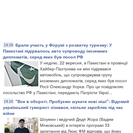
Брали участь у Форумі з розвитку туризму: У
19:28
Пакистані підірвалось авто супроводу іноземних
дипломатів, серед яких був посол РФ
У неділю, 22 вересня, в Пакистані в провінції
Хайбер-Пахтунква на міні підірвався
автомобіль, що супроводжував групу
іноземних дипломатів, серед яких був посол
Росії Олександр Хорєв. Про це повідомляє
посольство РФ у Пакистані, передають Патріоти Украї...
"Все в обороті. Пробуємо шукати нові ніші": Відомий
19:16
український гуморист зізнався, скільки заробляє під час
війни
Шоумен і ведучий Дядя Жора (Вадим
Мічковський) в інтерв'ю програмі 33
запитання від Люкс ФМ відповів, що йому