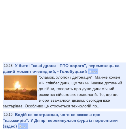
У битві "наші дрони - ППО ворога", переможець на
15:28
даний момент очевидний, - Голобуцький
Блог
"Уламок, хлопок і детонація". Майже кожен
мій співбесідник, що так чи інакше дотичний
до війни, говорить про дуже динамічний
розвиток військових технологій. Те, що ще
вчора вважалося дієвим, сьогодні вже
застаріває. Особливо це стосується технологій по...
Водій не постраждав, чого не скажеш про
15:15
"пасажирів": У Дніпрі перекинулася фура із поросятами
(відео)
Блог