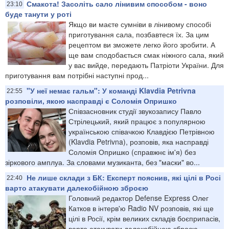
Смакота! Засоліть сало лінивим способом - воно
23:10
буде танути у роті
Якщо ви маєте сумніви в лінивому способі
приготування сала, позбавтеся їх. За цим
рецептом ви зможете легко його зробити. А
ще вам сподобається смак ніжного сала, який
у вас вийде, передають Патріоти України. Для
приготування вам потрібні наступні прод...
"У неї немає гальм": У команді Klavdia Petrivna
22:55
розповіли, якою насправді є Соломія Опришко
Співзасновник студії звукозапису Павло
Стрілецький, який працює з популярною
українською співачкою Клавдією Петрівною
(Klavdia Petrivna), розповів, яка насправді
Соломія Опришко (справжнє ім'я) без
зіркового амплуа. За словами музиканта, без "маски" во...
Не лише склади з БК: Експерт пояснив, які цілі в Росі
22:40
варто атакувати далекобійною зброєю
Головний редактор Defense Express Олег
Катков в інтерв'ю Radio NV розповів, які ще
цілі в Росії, крім великих складів боєприпасів,
варто атакувати далекобійною зброєю,