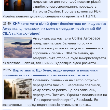
недостатньо для того, щоб покрити різкий
стрибок енергоспоживання, передають
Патріоти України. Про це в коментарі РБК-
Україна заявили директор спеціальних проектів у НТЦ "Пс...
КНР хоче мати цілий флот безпілотних винищувачів:
23:40
Американці показали, як може виглядати повітряний бій
США та Китаю (відео)
Американська компанія Collins Aerospace
представила своє бачення того, як у
майбутньому може виглядати зіткнення між
збройними силами США та Китаю, де
американська сторона буде використовувати
як пілотовані літаки, так і БПЛА. Відповідне відео розмісти...
Варто знати: Що буде, якщо передати показники
23:25
лічильника з запізненням - пояснення енергетиків
Показники лічильника на світло потрібно
передавати вчасно. Енергетики пояснили,
чому важливо робити це без запізнень,
передають Патріоти України з посиланням на
"Прикарпаттяобленерго" у Facebook. Як
зазначається, період подачі показів лічильника трива...