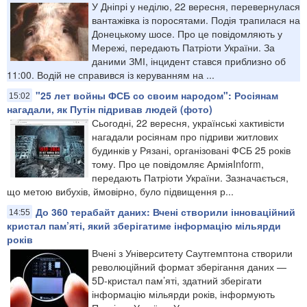
У Дніпрі у неділю, 22 вересня, перевернулася
вантажівка із поросятами. Подія трапилася на
Донецькому шосе. Про це повідомляють у
Мережі, передають Патріоти України. За
даними ЗМІ, інцидент стався приблизно об
11:00. Водій не справився із керуванням на ...
"25 лет войны ФСБ со своим народом": Росіянам
15:02
нагадали, як Путін підривав людей (фото)
Сьогодні, 22 вересня, українські хактивісти
нагадали росіянам про підриви житлових
будинків у Рязані, організовані ФСБ 25 років
тому. Про це повідомляє АрміяInform,
передають Патріоти України. Зазначається,
що метою вибухів, ймовірно, було підвищення р...
До 360 терабайт даних: Вчені створили інноваційний
14:55
кристал пам’яті, який зберігатиме інформацію мільярди
років
Вчені з Університету Саутгемптона створили
революційний формат зберігання даних —
5D-кристал пам’яті, здатний зберігати
інформацію мільярди років, інформують