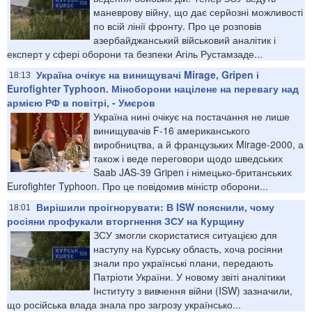
маневрову війну, що дає серйозні можливості
по всій лінії фронту. Про це розповів
азербайджанський військовий аналітик і
експерт у сфері оборони та безпеки Агіль Рустамзаде...
Україна очікує на винищувачі Mirage, Gripen і
18:13
Eurofighter Typhoon. Міноборони націлене на перевагу над
армією РФ в повітрі, - Умєров
Україна нині очікує на постачання не лише
винищувачів F-16 американського
виробництва, а й французьких Mirage-2000, а
також і веде переговори щодо шведських
Saab JAS-39 Gripen і німецько-британських
Eurofighter Typhoon. Про це повідомив міністр оборони...
Вирішили проігнорувати: В ISW пояснили, чому
18:01
росіяни профукали вторгнення ЗСУ на Курщину
ЗСУ змогли скористатися ситуацією для
наступу на Курську область, хоча росіяни
знали про українські плани, передають
Патріоти України. У новому звіті аналітики
Інституту з вивчення війни (ISW) зазначили,
що російська влада знала про загрозу українсько...