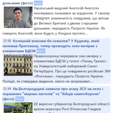
доньками (фото)
Блог
Український ведучий Анатолій Анатоліч
неочікувано показався за кордоном. У своєму
Instagram знаменитість повідомив, що виїхав
до Великої Британії з двома старшими
доньками, передають Патріоти України. Як
говорить Анатолій, вони будуть у Лондоні протяго...
Колишній власник би схвалив? У будинку, який
21:50
належав Пригожину, тепер проводять секс-вечірки з
елементами БДСМ
Блог
Правоохоронці перервали секс-вечірку з
елементами БДСМ у готелі «Палац Трезіні»
на Університетській набережній Санкт-
Петербурга. Про це повідомило російське ЗМІ
«Фонтанка», передають Патріоти України.
Поліція, як стверджує видання, нікого не затримувал...
На Бєлгородщині заявили про атаку ЗСУ на село і
21:44
поранених "мирних жителів" та "бійців самооборони"
(фото)
Блог
22 вересня губернатор Бєлгородської області
країни-агресора Росії В'ячеслав Гладков