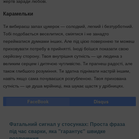
жертв заради любові.
Карамельки
Ти вибираєш запах цукерок — солодкий, легкий і безтурботний.
Тобі подобається веселитися, сміятися і не занадто
перейматися думками інших. Але під цією поверхнею ти можеш
приховувати потребу в прийнятті. Іноді боїшся показати свою
серйозну сторону. Твоя внутрішня сутність — це людина з
великим серцем і дитячою чутливістю. Ти прагнеш радості, але
також глибшого розуміння. Ти здатна піднімати настрій іншим,
навіть якщо сама почуваєшся розгубленою. Твоя прихована
сутність — це душа мрійниці, яка шукає щастя у дрібницях.
FaceBook
Disqus
Фатальний сигнал у стосунках: Проста фраза
під час сварки, яка "гарантує" швидке
розлучення