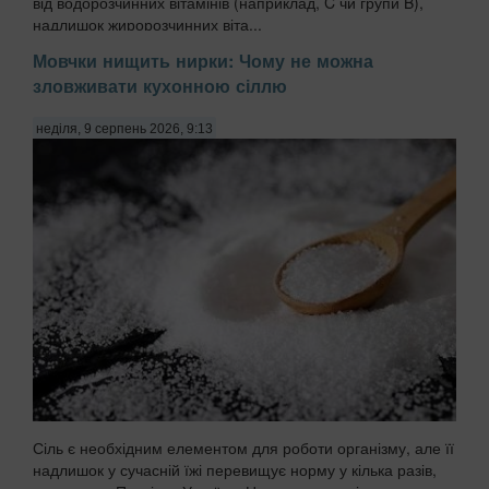
від водорозчинних вітамінів (наприклад, C чи групи B),
надлишок жиророзчинних віта...
Мовчки нищить нирки: Чому не можна
зловживати кухонною сіллю
неділя, 9 серпень 2026, 9:13
Сіль є необхідним елементом для роботи організму, але її
надлишок у сучасній їжі перевищує норму у кілька разів,