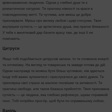
врівноваженою людиною. Однак у глибині душі ти є
романтичною натурою. Ти прагнеш ніжності та краси в
повсякденному житті. Ти чутлива, але вмієш це добре
приховувати. Мрієш про велику любов і щирі стосунки. Твоя
внутрішня сутність — це артистична душа, яка прагне близькості.
У тебе є винятковий дар бачити красу там, де інші її не
помічають.
Цитруси
Якщо тобі подобаються цитрусові запахи, то ти сповнена енергії
та оптимізму. На вигляд ти товариська та завжди готова до дій.
Однак насправді ти можеш бути більш чутливою, ніж здається.
Іноді тобі важко зупинитися і прислухатися до своїх думок. Ти
приховуєш свої страхи за маскою посмішки та активності. Ти
прагнеш свободи, але також бажаєш прийняття. Твоя прихована
сутність — це людина, яка глибоко рефлексує, шукає справжній
сенс. Тобі потрібен простір, щоб бути по-справжньому собою.
Ваніль