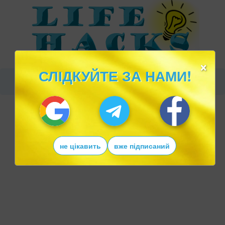
×
СЛІДКУЙТЕ ЗА НАМИ!
не цікавить
вже підписаний