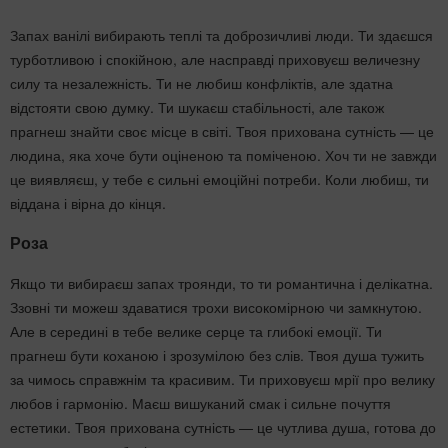
Запах ванілі вибирають теплі та доброзичливі люди. Ти здаєшся
турботливою і спокійною, але насправді приховуєш величезну
силу та незалежність. Ти не любиш конфліктів, але здатна
відстояти свою думку. Ти шукаєш стабільності, але також
прагнеш знайти своє місце в світі. Твоя прихована сутність — це
людина, яка хоче бути оціненою та поміченою. Хоч ти не завжди
це виявляєш, у тебе є сильні емоційні потреби. Коли любиш, ти
віддана і вірна до кінця.
Роза
Якщо ти вибираєш запах троянди, то ти романтична і делікатна.
Ззовні ти можеш здаватися трохи високомірною чи замкнутою.
Але в середині в тебе велике серце та глибокі емоції. Ти
прагнеш бути коханою і зрозумілою без слів. Твоя душа тужить
за чимось справжнім та красивим. Ти приховуєш мрії про велику
любов і гармонію. Маєш вишуканий смак і сильне почуття
естетики. Твоя прихована сутність — це чутлива душа, готова до