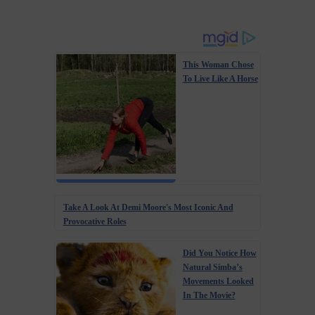
This Woman Chose
To Live Like A Horse
Take A Look At Demi Moore's Most Iconic And
Provocative Roles
Did You Notice How
Natural Simba’s
Movements Looked
In The Movie?