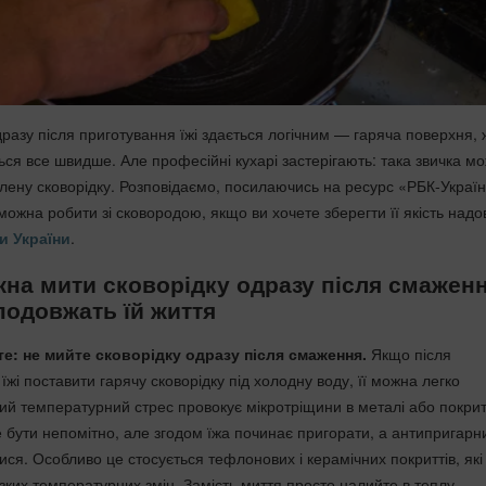
дразу після приготування їжі здається логічним — гаряча поверхня,
ься все швидше. Але професійні кухарі застерігають: така звичка м
ену сковорідку. Розповідаємо, посилаючись на ресурс «РБК-Україн
ожна робити зі сковородою, якщо ви хочете зберегти її якість надо
и України
.
на мити сковорідку одразу після смаженн
 подовжать їй життя
те: не мийте сковорідку одразу після смаження.
Якщо після
їжі поставити гарячу сковорідку під холодну воду, її можна легко
кий температурний стрес провокує мікротріщини в металі або покрит
 бути непомітно, але згодом їжа починає пригорати, а антипригарн
я. Особливо це стосується тефлонових і керамічних покриттів, які
ізких температурних змін. Замість миття просто налийте в теплу