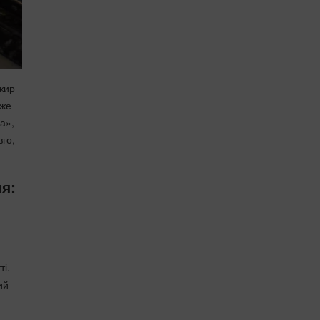
 жир
оже
а»,
вго,
я:
ті.
ий