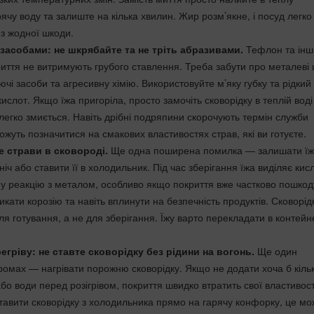
рячу воду та залиште на кілька хвилин. Жир розм’якне, і посуд легко
з жодної шкоди.
засобами: не шкрябайте та не тріть абразивами.
Тефлон та інш
риття не витримують грубого ставлення. Треба забути про металеві 
чі засоби та агресивну хімію. Використовуйте м’яку губку та рідкий 
кислот. Якщо їжа пригоріла, просто замочіть сковорідку в теплій воді
егко змиється. Навіть дрібні подряпини скорочують термін служби
ожуть позначитися на смакових властивостях страв, які ви готуєте.
е страви в сковороді.
Ще одна поширена помилка — залишати їж
 ніч або ставити її в холодильник. Під час зберігання їжа виділяє кис
ь у реакцію з металом, особливо якщо покриття вже частково пошко
кати корозію та навіть вплинути на безпечність продуктів. Сковорід
я готування, а не для зберігання. Їжу варто перекладати в контейн
егріву: не ставте сковорідку без рідини на вогонь.
Ще один
омах — нагрівати порожню сковорідку. Якщо не додати хоча б кіль
або води перед розігрівом, покриття швидко втратить свої властивост
тавити сковорідку з холодильника прямо на гарячу конфорку, це мож