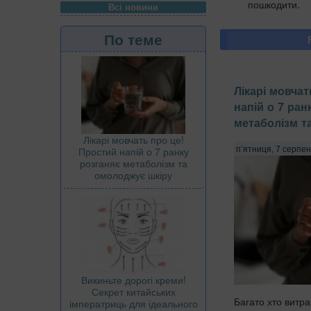
пошкодити.
Всі новини
По теме
Лікарі мовчат
напій о 7 ран
метаболізм т
Лікарі мовчать про це!
Простий напій о 7 ранку
п’ятниця, 7 серпен
розганяє метаболізм та
омолоджує шкіру
Викиньте дорогі креми!
Секрет китайських
Багато хто витра
імператриць для ідеального