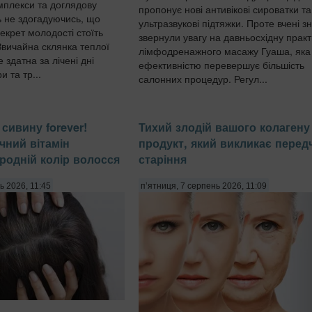
омплекси та доглядову
пропонує нові антивікові сироватки та
ь не здогадуючись, що
ультразвукові підтяжки. Проте вчені з
екрет молодості стоїть
звернули увагу на давньосхідну практ
Звичайна склянка теплої
лімфодренажного масажу Гуаша, яка
здатна за лічені дні
ефективністю перевершує більшість
и та тр...
салонних процедур. Регул...
сивину forever!
Тихий злодій вашого колагену 
чний вітамін
продукт, який викликає перед
родній колір волосся
старіння
ь 2026, 11:45
п’ятниця, 7 серпень 2026, 11:09