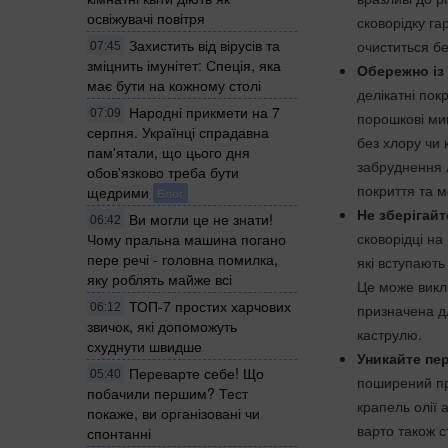
освіжувачі повітря
сковорідку га
Захистить від вірусів та
очиститься бе
07:45
зміцнить імунітет: Спеція, яка
Обережно із 
має бути на кожному столі
делікатні пок
Народні прикмети на 7
07:09
порошкові мию
серпня. Українці спрадавна
без хлору чи 
пам'ятали, що цього дня
забруднення л
обов'язково треба бути
покриття та м
щедрими
Блог
Не зберігайт
Ви могли це не знати!
06:42
сковорідці на
Чому пральна машина погано
пере речі - головна помилка,
які вступают
яку роблять майже всі
Це може викли
ТОП-7 простих харчових
06:12
призначена дл
звичок, які допоможуть
каструлю.
схуднути швидше
Уникайте пер
Переварте себе! Що
05:40
поширений пр
побачили першим? Тест
крапель олії 
покаже, ви організовані чи
варто також с
спонтанні