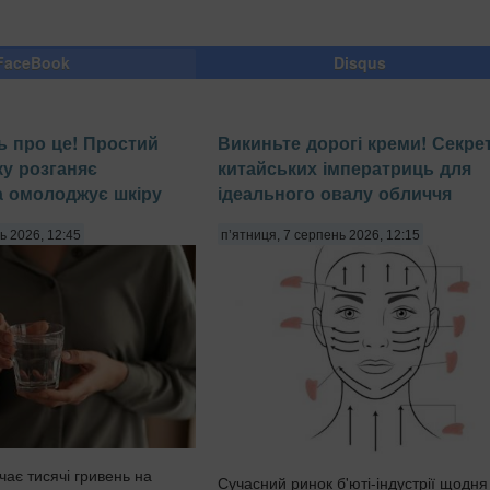
FaceBook
Disqus
ь про це! Простий
Викиньте дорогі креми! Секре
ку розганяє
китайських імператриць для
а омолоджує шкіру
ідеального овалу обличчя
ь 2026, 12:45
п’ятниця, 7 серпень 2026, 12:15
чає тисячі гривень на
Сучасний ринок б'юті-індустрії щодня