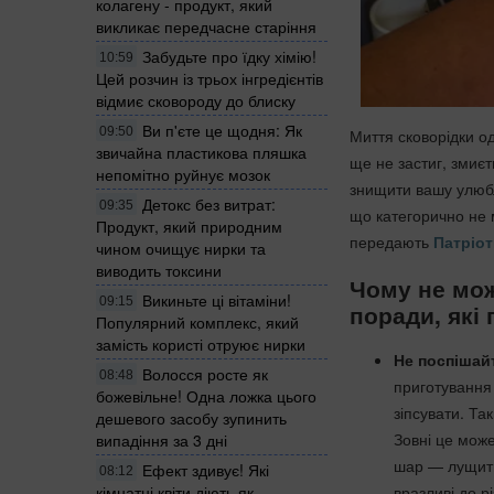
колагену - продукт, який
викликає передчасне старіння
Забудьте про їдку хімію!
10:59
Цей розчин із трьох інгредієнтів
відмиє сковороду до блиску
Ви п'єте це щодня: Як
09:50
Миття сковорідки о
звичайна пластикова пляшка
ще не застиг, змиєт
непомітно руйнує мозок
знищити вашу улюбл
Детокс без витрат:
09:35
що категорично не м
Продукт, який природним
передають
Патріот
чином очищує нирки та
виводить токсини
Чому не мож
Викиньте ці вітаміни!
09:15
поради, які
Популярний комплекс, який
замість користі отруює нирки
Не поспішай
Волосся росте як
08:48
приготування 
божевільне! Одна ложка цього
зіпсувати. Та
дешевого засобу зупинить
Зовні це може
випадіння за 3 дні
шар — лущитис
Ефект здивує! Які
08:12
кімнатні квіти діють як
вразливі до р