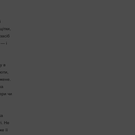
і
щітки,
засіб
 — і
у в
лоти,
джене.
ка
ери чи
ка
і. Не
е її