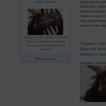
овалу обличчя
дорогі детокс-к
косметику, навіт
найпотужніший с
прямо на кухні. 
води натщесерце 
змінити стан шкір
Забудьте про сивину forever!
Простий аптечний вітамін
Забудьте про 
повертає природній колір
Простий апте
волосся
повертає при
Все по теме
п’ятниця, 7 серпен