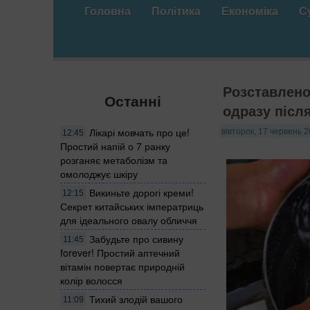
Головна
Політика
Економіка
С
Розставлено 
Останні
одразу післ
Лікарі мовчать про це!
вівторок, 17 червень 2
12:45
Простий напій о 7 ранку
розганяє метаболізм та
омолоджує шкіру
Викиньте дорогі креми!
12:15
Секрет китайських імператриць
для ідеального овалу обличчя
Забудьте про сивину
11:45
forever! Простий аптечний
вітамін повертає природній
колір волосся
Тихий злодій вашого
11:09