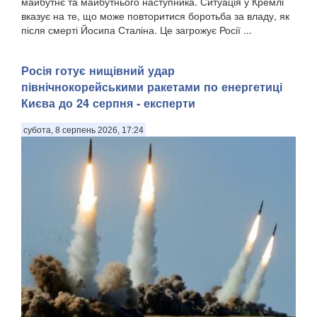
майбутнє та майбутнього наступника. Ситуація у Кремлі
вказує на те, що може повторитися боротьба за владу, як
після смерті Йосипа Сталіна. Це загрожує Росії ...
Росія готує нищівний удар
північнокорейськими ракетами по енергетиці
Києва до 24 серпня - експерти
субота, 8 серпень 2026, 17:24