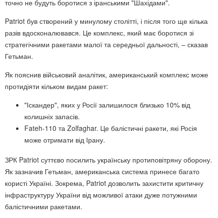
точно не будуть боротися з іранськими "Шахідами".
Patriot був створений у минулому столітті, і після того ще кілька
разів вдосконалювався. Це комплекс, який має боротися зі
стратегічними ракетами малої та середньої дальності, – сказав
Гетьман.
Як пояснив військовий аналітик, американський комплекс може
протидіяти кільком видам ракет:
"Іскандер", яких у Росії залишилося близько 10% від
колишніх запасів.
Fateh-110 та Zolfaghar. Це балістичні ракети, які Росія
може отримати від Ірану.
ЗРК Patriot суттєво посилить українську протиповітряну оборону.
Як зазначив Гетьман, американська система принесе багато
користі Україні. Зокрема, Patriot дозволить захистити критичну
інфраструктуру України від можливої атаки дуже потужними
балістичними ракетами.