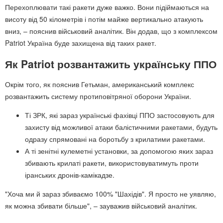
Перехоплювати такі ракети дуже важко. Вони підіймаються на
висоту від 50 кілометрів і потім майже вертикально атакують
вниз, – пояснив військовий аналітик. Він додав, що з комплексом
Patriot Україна буде захищена від таких ракет.
Як Patriot розвантажить українську ППО
Окрім того, як пояснив Гетьман, американський комплекс
розвантажить систему протиповітряної оборони України.
Ті ЗРК, які зараз українські фахівці ППО застосовують для
захисту від можливої атаки балістичними ракетами, будуть
одразу спрямовані на боротьбу з крилатими ракетами.
А ті зенітні кулеметні установки, за допомогою яких зараз
збивають крилаті ракети, використовуватимуть проти
іранських дронів-камікадзе.
"Хоча ми й зараз збиваємо 100% "Шахідів". Я просто не уявляю,
як можна збивати більше", – зауважив військовий аналітик.