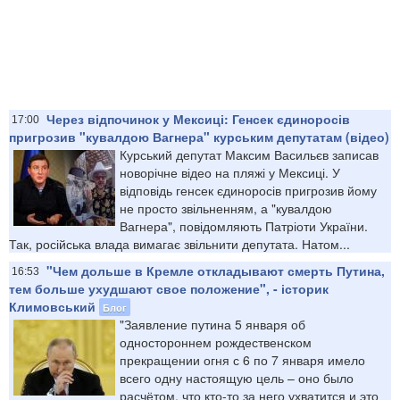
Через відпочинок у Мексиці: Генсек єдиноросів
17:00
пригрозив "кувалдою Вагнера" курським депутатам (відео)
Курський депутат Максим Васильєв записав
новорічне відео на пляжі у Мексиці. У
відповідь генсек єдиноросів пригрозив йому
не просто звільненням, а "кувалдою
Вагнера", повідомляють Патріоти України.
Так, російська влада вимагає звільнити депутата. Натом...
"Чем дольше в Кремле откладывают смерть Путина,
16:53
тем больше ухудшают свое положение", - історик
Климовський
Блог
"Заявление путина 5 января об
одностороннем рождественском
прекращении огня с 6 по 7 января имело
всего одну настоящую цель – оно было
расчётом, что кто-то за него ухватится и это