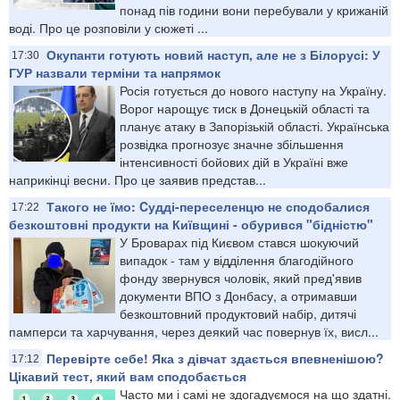
понад пів години вони перебували у крижаній
воді. Про це розповіли у сюжеті ...
Окупанти готують новий наступ, але не з Білорусі: У
17:30
ГУР назвали терміни та напрямок
Росія готується до нового наступу на Україну.
Ворог нарощує тиск в Донецькій області та
планує атаку в Запорізькій області. Українська
розвідка прогнозує значне збільшення
інтенсивності бойових дій в Україні вже
наприкінці весни. Про це заявив представ...
Такого не їмо: Cудді-переселенцю не сподобалися
17:22
безкоштовні продукти на Київщині - обурився "бідністю"
У Броварах під Києвом стався шокуючий
випадок - там у відділення благодійного
фонду звернувся чоловік, який пред'явив
документи ВПО з Донбасу, а отримавши
безкоштовний продуктовий набір, дитячі
памперси та харчування, через деякий час повернув їх, висл...
Перевірте себе! Яка з дівчат здається впевненішою?
17:12
Цікавий тест, який вам сподобається
Часто ми і самі не здогадуємося на що здатні.