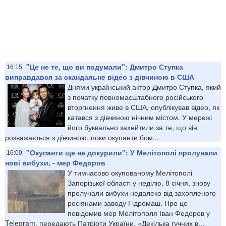
"Це не те, що ви подумали": Дмитро Ступка
16:15
виправдався за скандальне відео з дівчиною в США
Днями український актор Дмитро Ступка, який
з початку повномасштабного російського
вторгнення живе в США, опублікував відео, як
катався з дівчиною нічним містом. У мережі
його буквально захейтили за те, що він
розважається з дівчиною, поки окупанти бом...
"Окупанти ще не докурили": У Мелітополі пролунали
16:00
нові вибухи, - мер Федоров
У тимчасово окупованому Мелітополі
Запорізької області у неділю, 8 січня, знову
пролунали вибухи недалеко від захопленого
росіянами заводу Гідромаш. Про це
повідомив мер Мелітополя Іван Федоров у
Telegram, передають Патріоти України. «Декілька гучних в...