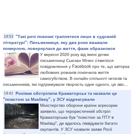
"Такі речі повинні траплятися лише в художній
19:53
літературі": Письменниця, яку два роки вважали
померлою, повернулася до життя, фани образилися
У вересні 2020 року від імені дочки
письменниці Сьюзан Мічен з’явилося
повідомлення у Facebook про те, що авторка
любовних романів покінчила життя
самогубством. В онлайн-спільноті читачів та
письменників, які підтримували творчість одне одного, ця звіс...
Росіяни обстріляли Краматорськ та назвали це
19:42
"помстою за Макіївку", у ЗСУ відреагували
Міністерство оборони країни агресорки
заявило, що терористичний обстріл
Краматорська був "помстою за ПТУ в
Макіївці", де вдалось ліквідувати багато
окупантів. У ЗСУ назвали заяви Росії