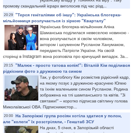
промову скандальний ієрарх виголосив під час різд...
"Терся геніталіями об іншу": Українська блогерка-
20:29
мільйонниця розлучається із зіркою "Кварталу"
Українська блогерка-мільйонник Аліна
Шаманська поділилася невеселою новиною -
вона розлучається зі своїм чоловіком,
актором і шоуменом Русланом Ханумаком,
передають Патріоти України. На своїй
сторінці в Instagram вона розповіла про кричущий випадок. За...
"Малюк - просто татова копія!": Віталій Кім поділився
20:15
рідкісним фото з дружиною та сином
Так, у фотоблогу Кім розмістив рідкісний кадр,
на якому позує з дружиною-красунею Юлею
та їхнім маленьким сином Русланом. Родина
зображена на тлі шампанського та квітів. "Зі
святами!" – коротко підписав світлину голова
Миколаївської ОВА. Підписникистор...
На Запоріжжі група росіян хотіла здатися у полон,
20:00
але "колеги" їх розстріляли, - Генштаб ЗСУ
На днах, 5 січня, в Запорізькій області