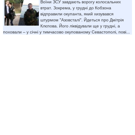
Воїни ЗСУ завдають ворогу колосальних
втрат. Зокрема, у грудні до Кобзона
відправили окупанта, який хизувався
штурмом "Азовсталі". Йдеться про Дмітрія
Клєпова. Його ліквідували ще у грудні, а
поховали – у січні у тимчасово окупованому Севастополі, пові...