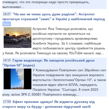
очевидно, что это позорище надо просто прекращать,
выплачиват...
"На нас не чекає щось дуже радісне": Астролог
18:27
прогнозує страшний "заміс" в Україні у найближчий період
Блог
Астролог Яна Тимощук розповіла, що
російські окупанти не зупиняться на
досягнутому і продовжать кровожерливо
бомбити Україну. За її словами, найбільше
варто побоюватися центру прийняття рішень
у Києві. Як розповіла Тимощук на своєму YouTube-каналі, кар...
Гарне видовище: Як знищили російський дрон
18:15
"Орлан-10" (відео)
У Командуванні Повітряних сил Збройних сил
України повідомили про знищення ворожого
вертольота і безпілотника"Орлан-10", а також
показали відео збиття БПЛА, передають
Патріоти України. "Сьогодні, 8 січня 2023
року, воїни ЗРК С-300В1 Повітряного команду...
Ефект приємно здивує! Як відмити духовку від
17:59
старого жиру та бруду - допоможе підручний засіб