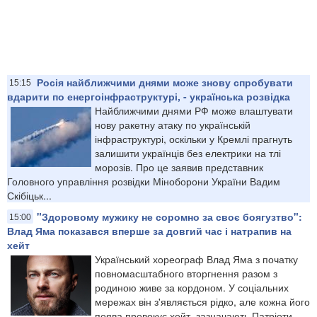
Росія найближчими днями може знову спробувати
15:15
вдарити по енергоінфраструктурі, - українська розвідка
Найближчими днями РФ може влаштувати
нову ракетну атаку по українській
інфраструктурі, оскільки у Кремлі прагнуть
залишити українців без електрики на тлі
морозів. Про це заявив представник
Головного управління розвідки Міноборони України Вадим
Скібіцьк...
"Здоровому мужику не соромно за своє боягузтво":
15:00
Влад Яма показався вперше за довгий час і натрапив на
хейт
Український хореограф Влад Яма з початку
повномасштабного вторгнення разом з
родиною живе за кордоном. У соціальних
мережах він з'являється рідко, але кожна його
поява провокує хейт, зазначають Патріоти