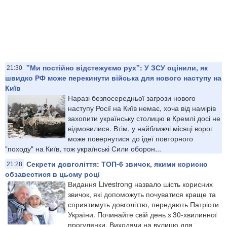
"Ми постійно відстежуємо рух": У ЗСУ оцінили, як
21:30
швидко РФ може перекинути війська для нового наступу на
Київ
Наразі безпосередньої загрози нового
наступу Росії на Київ немає, хоча від намірів
захопити українську столицю в Кремлі досі не
відмовилися. Втім, у найближчі місяці ворог
може повернутися до ідеї повторного
"походу" на Київ, тож українські Сили оборон...
Секрети довголіття: ТОП-6 звичок, якими корисно
21:28
обзавестися в цьому році
Видання Livestrong назвало шість корисних
звичок, які допоможуть почуватися краще та
сприятимуть довголіттю, передають Патріоти
України. Починайте свій день з 30-хвилинної
прогулянки. Виходячи на вулицю для