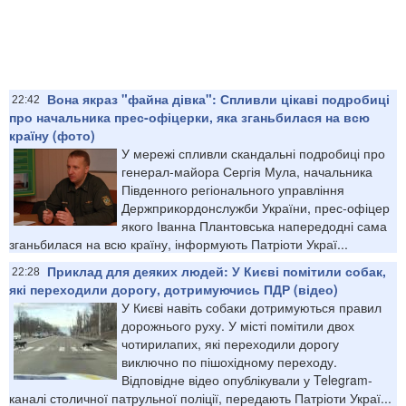
Вона якраз "файна дівка": Спливли цікаві подробиці
22:42
про начальника прес-офіцерки, яка зганьбилася на всю
країну (фото)
У мережі спливли скандальні подробиці про
генерал-майора Сергія Мула, начальника
Південного регіонального управління
Держприкордонслужби України, прес-офіцер
якого Іванна Плантовська напередодні сама
зганьбилася на всю країну, інформують Патріоти Украї...
Приклад для деяких людей: У Києві помітили собак,
22:28
які переходили дорогу, дотримуючись ПДР (відео)
У Києві навіть собаки дотримуються правил
дорожнього руху. У місті помітили двох
чотирилапих, які переходили дорогу
виключно по пішохідному переходу.
Відповідне відео опублікували у Telegram-
каналі столичної патрульної поліції, передають Патріоти Украї...