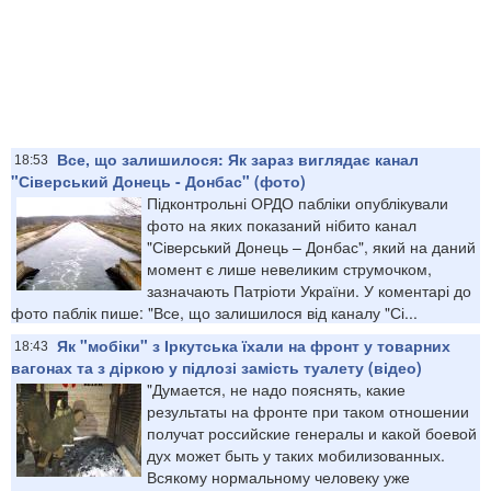
Все, що залишилося: Як зараз виглядає канал
18:53
"Сіверський Донець - Донбас" (фото)
Підконтрольні ОРДО пабліки опублікували
фото на яких показаний нібито канал
"Сіверський Донець – Донбас", який на даний
момент є лише невеликим струмочком,
зазначають Патріоти України. У коментарі до
фото паблік пише: "Все, що залишилося від каналу "Сі...
Як "мобіки" з Іркутська їхали на фронт у товарних
18:43
вагонах та з діркою у підлозі замість туалету (відео)
"Думается, не надо пояснять, какие
результаты на фронте при таком отношении
получат российские генералы и какой боевой
дух может быть у таких мобилизованных.
Всякому нормальному человеку уже