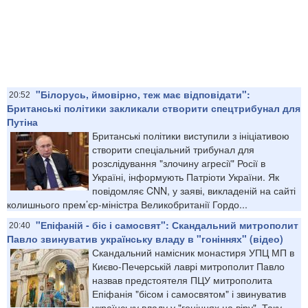
"Білорусь, ймовірно, теж має відповідати":
20:52
Британські політики закликали створити спецтрибунал для
Путіна
Британські політики виступили з ініціативою
створити спеціальний трибунал для
розслідування "злочину агресії" Росії в
Україні, інформують Патріоти України. Як
повідомляє CNN, у заяві, викладеній на сайті
колишнього прем’єр-міністра Великобританії Гордо...
"Епіфаній - біс і самосвят": Скандальний митрополит
20:40
Павло звинуватив українську владу в "гоніннях" (відео)
Скандальний намісник монастиря УПЦ МП в
Києво-Печерській лаврі митрополит Павло
назвав предстоятеля ПЦУ митрополита
Епіфанія "бісом і самосвятом" і звинуватив
українську владу у "гоніннях на віру". Таку