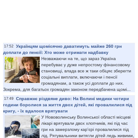
Українцям щомісячно даватимуть майже 260 грн
17:52
доплати до пенсії: Хто може отримати надбавку
Незважаючи на те, що зараз Україна
перебуває у дуже непростому фінансовому
становищі, влада все ж таки обіцяє зберегти
соціальні виплати, включаючи і пенсії
громадянам, а також усі доплати до них.
Зокрема, для багатьох громадян законом передбачена щомі...
Справжнє різдвяне диво: На Волині медики чотири
17:49
години боролися за життя двох дітей, які провалилися під
кригу, - їх вдалося врятувати
У Нововолинську Волинської області місцеві
лікарі врятували двох хлопчиків, які під час
гри на замерзлому кар'єрі провалилися під
лід. Рятувальники витягли дітей ледь живими,