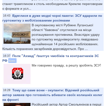
станет трамплином к столь необходимым Кремлю переговорам
о формате и усл...
Вдяглися в дуже модні чорні пакети: ЗСУ вдарили по
16:43
гуртожитку з мобілізованими росіянами
В окупованому місті Рубіжне Луганської
області "бавовна" спустилася на місце
розташування противника. Внаслідок удару
по гуртожитку медуніверситету ліквідовано
щонайменше 14 російських мобілізованих.
Кількість поранених загарбників дорозвідується. Про ...
Полк "Ахмад" ґвалтує чмобіків та контрактників ЗС
16:37
РФ
Блог
Ми говоримо правду, а решту зроблять ЗСУ!
Тому що саме вони - окупанти: Відомий російський
16:28
актор заявив про готовність вбивати своїх колишніх колег
на фронті
Російський актор Артур Смольянінов в перші