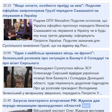
"Якщо хочете, особисто приїду за ним": Подоляк
22:15
офіційно запропонував Грузії передати Саакашвілі на
лікування в Україну
Радник ОПУ Михайло Подоляк оголосив, що
Україна офіційно пропонує передати Михеїла
Саакашвілі на лікування в Україну чи в будь-
яку іншу третю державу, інформують
Патріоти України. Подоляк зазначив для
Суспільного мовлення Грузії, що на відміну від Росі...
"Одне з найбільш кривавих місць на фронті":
22:00
Зеленський розповів про ситуацію в Бахмуті й Соледарі та
про візит Сирського
Командувач Сухопутних військ ЗСУ
Олександр Сирський відвідав українські
позиції біля Бахмута і Соледара Донецької
області, туди перекинуть додаткові підрозділи.
Про це розповів президент Володимир
Зеленський у вечірньому зверненні, передають Патріоти У...
Загроза повторного вторгнення РФ: Жданов дав
21:45
поради мешканцям прикордонних областей
Блог
Військовий експерт Олег Жданов висловив