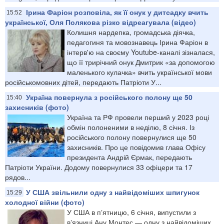
Ірина Фаріон розповіла, як її онук у дитсадку вчить
15:52
української, Оля Полякова різко відреагувала (відео)
Колишня нардепка, громадська діячка,
педагогиня та мовознавець Ірина Фаріон в
інтерв'ю на своєму Youtube-каналі зізналася,
що її трирічний онук Дмитрик «за допомогою
маленького кулачка» вчить української мови
російськомовних дітей, передають Патріоти У...
Україна повернула з російського полону ще 50
15:40
захисників (фото)
Україна та РФ провели перший у 2023 році
обмін полоненими в неділю, 8 січня. Із
російського полону повернулися ще 50
захисників. Про це повідомив глава Офісу
президента Андрій Єрмак, передають
Патріоти України. Додому повернулися 33 офіцери та 17
рядов...
У США звільнили одну з найвідоміших шпигунок
15:29
холодної війни (фото)
У США в пʼятницю, 6 січня, випустили з
вʼязниці Ану Монтес — одну з найвідоміших