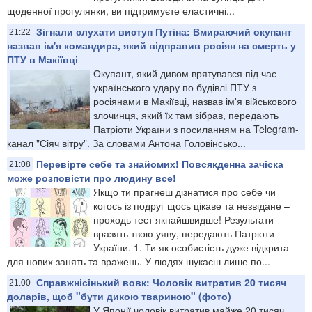
щоденної прогулянки, ви підтримуєте еластичні...
Зігнали слухати виступ Путіна: Вмираючий окупант
21:22
назвав ім'я командира, який відправив росіян на смерть у
ПТУ в Макіївці
Окупант, який дивом врятувався під час
українського удару по будівлі ПТУ з
росіянами в Макіївці, назвав ім'я військового
злочинця, який їх там зібрав, передають
Патріоти України з посиланням на Telegram-
канал "Сіяч вітру". За словами Антона Головінсько...
Перевірте себе та знайомих! Повсякденна зачіска
21:08
може розповісти про людину все!
Якщо ти прагнеш дізнатися про себе чи
когось із подруг щось цікаве та незвідане –
проходь тест якнайшвидше! Результати
вразять твою уяву, передають Патріоти
України. 1. Ти як особистість дуже відкрита
для нових занять та вражень. У людях шукаєш лише по...
Справжнісінький вовк: Чоловік витратив 20 тисяч
21:00
доларів, щоб "бути дикою твариною" (фото)
У Японії чоловік витратив майже 20 тисяч