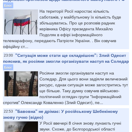
Блог
На території Росії наростає кількість
саботажів, у майбутьному їх кількість буде
збільшуватись. Про це розповів радник
керівника Офісу президента Михайло
Подоляк в ефірі інформаційного
телемарафону, передають Патріоти України. . Він озвучив
офіційну ст...
"Ситуація може стати ще складнішою": Злий Одесит
23:00
пояснив, як росіяни змогли організувати наступ на Соледар
Блог
Росіяни змогли організувати наступ на
Соледар. Для цього вони задіяли величезний
ресурс, однак ситуація може загостритись тут
ще більше. Таку думку озвучив військово-
політичний оглядач групи "Інформаційний
спротив" Олександр Коваленко (Злий Одесит), пе...
"Бавовна" не дрімає: У російському Шебекіному
22:53
знову гучно (відео)
У Росії ввечері 8 січня знову лунають гучні
звуки. Схоже, до Бєлгородської області