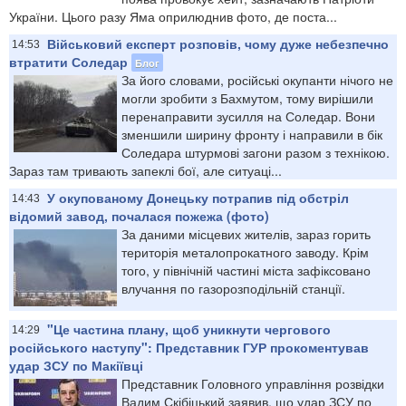
України. Цього разу Яма оприлюднив фото, де поста...
Військовий експерт розповів, чому дуже небезпечно
14:53
втратити Соледар
Блог
За його словами, російські окупанти нічого не
могли зробити з Бахмутом, тому вирішили
перенаправити зусилля на Соледар. Вони
зменшили ширину фронту і направили в бік
Соледара штурмові загони разом з технікою.
Зараз там тривають запеклі бої, але ситуаці...
У окупованому Донецьку потрапив під обстріл
14:43
відомий завод, почалася пожежа (фото)
За даними місцевих жителів, зараз горить
територія металопрокатного заводу. Крім
того, у північній частині міста зафіксовано
влучання по газорозподільній станції.
"Це частина плану, щоб уникнути чергового
14:29
російського наступу": Представник ГУР прокоментував
удар ЗСУ по Макіївці
Представник Головного управління розвідки
Вадим Скібіцький заявив, що удар ЗСУ по