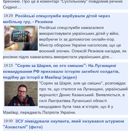
брехнею. Про це в коментарі "Суспільному" повідомив речник
Східног...
Російські спецслужби вербували дітей через
19:29
мобільну гру, - Резніков
Російські спецслужби намагалися
використовувати українських дітей у війні,
вербуючи їх за допомогою онлайн-ігор.
Міністр оборони України наголосив, що це
воєнний злочин. Олексій Резніков нагадав, як
росіяни підло намагались використати українських діте...
"Сорян за Шария, но это смешно": На Луганщині
19:15
командування РФ приховало історію загибелі солдатів,
подібну до історії в Макіївці (відео)
"Сорян за Шарія, але це смішно", розповідає
про те, що сталося на Луганщині, український
журналіст Денис Казанський. Виявляється, в
селі Лантратівка Луганської області
нещодавно була така ж історія, що й у
Макіївці, передають Патріоти України.
ЗСУ ліквідували окупанта, який хизувався штурмом
19:00
"Азовсталі" (фото)