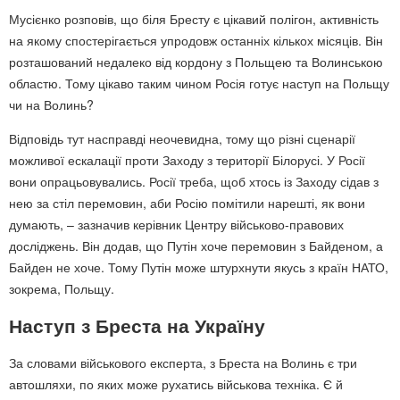
Мусієнко розповів, що біля Бресту є цікавий полігон, активність
на якому спостерігається упродовж останніх кількох місяців. Він
розташований недалеко від кордону з Польщею та Волинською
областю. Тому цікаво таким чином Росія готує наступ на Польщу
чи на Волинь?
Відповідь тут насправді неочевидна, тому що різні сценарії
можливої ескалації проти Заходу з території Білорусі. У Росії
вони опрацьовувались. Росії треба, щоб хтось із Заходу сідав з
нею за стіл перемовин, аби Росію помітили нарешті, як вони
думають, – зазначив керівник Центру військово-правових
досліджень. Він додав, що Путін хоче перемовин з Байденом, а
Байден не хоче. Тому Путін може штурхнути якусь з країн НАТО,
зокрема, Польщу.
Наступ з Бреста на Україну
За словами військового експерта, з Бреста на Волинь є три
автошляхи, по яких може рухатись військова техніка. Є й