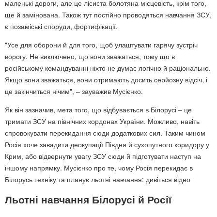
маленькі дороги, але це лісиста болотяна місцевість, крім того,
ще й замінована. Також тут постійно проводяться навчання ЗСУ,
є позаміські споруди, фортифікації.
"Усе для оборони й для того, щоб улаштувати гарячу зустріч
ворогу. Не виключено, що вони зважаться, тому що в
російському командуванні ніхто не думає логічно й раціонально.
Якщо вони зважаться, вони отримають досить серйозну відсіч, і
це закінчиться нічим", – зауважив Мусієнко.
Як він зазначив, мета того, що відбувається в Білорусі – це
тримати ЗСУ на північних кордонах України. Можливо, навіть
спровокувати перекидання сюди додаткових сил. Таким чином
Росія хоче завадити деокупації Півдня й сухопутного коридору у
Крим, або відвернути увагу ЗСУ сюди й підготувати наступ на
іншому напрямку. Мусієнко про те, чому Росія перекидає в
Білорусь техніку та планує льотні навчання: дивіться відео
Льотні навчання Білорусі й Росії