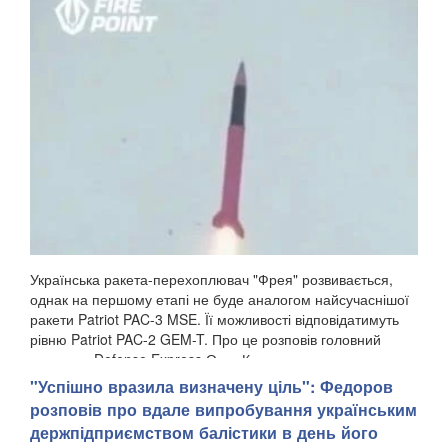
Українська ракета-перехоплювач "Фрея" розвивається,
однак на першому етапі не буде аналогом найсучаснішої
ракети Patriot PAC-3 MSE. Її можливості відповідатимуть
рівню Patriot PAC-2 GEM-T. Про це розповів головний
редактор Defense Express Олег Катков у...
"Успішно вразила визначену ціль": Федоров
розповів про вдале випробування українським
держпідприємством балістики в день його