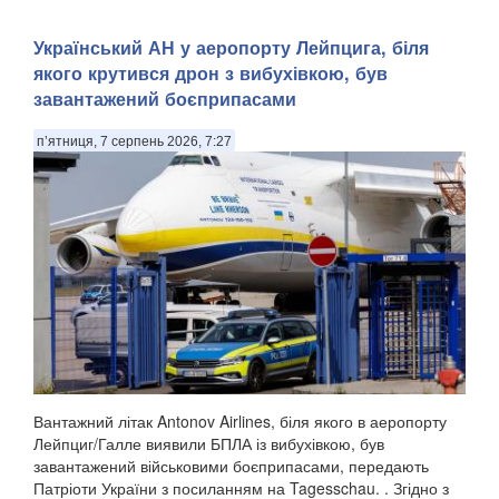
Український АН у аеропорту Лейпцига, біля
якого крутився дрон з вибухівкою, був
завантажений боєприпасами
п’ятниця, 7 серпень 2026, 7:27
Вантажний літак Antonov Airlines, біля якого в аеропорту
Лейпциг/Галле виявили БПЛА із вибухівкою, був
завантажений військовими боєприпасами, передають
Патріоти України з посиланням на Tagesschau. . Згідно з